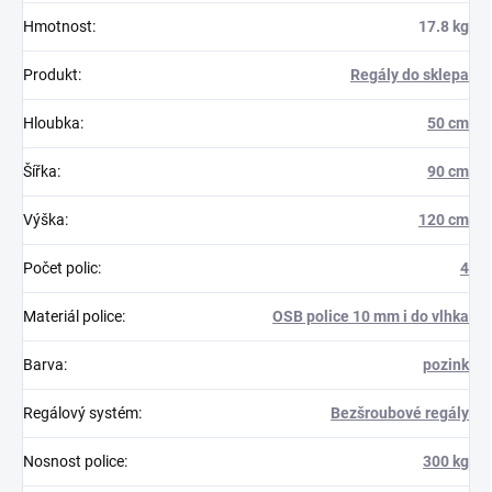
Hmotnost
:
17.8 kg
Produkt
:
Regály do sklepa
Hloubka
:
50 cm
Šířka
:
90 cm
Výška
:
120 cm
Počet polic
:
4
Materiál police
:
OSB police 10 mm i do vlhka
Barva
:
pozink
Regálový systém
:
Bezšroubové regály
Nosnost police
:
300 kg