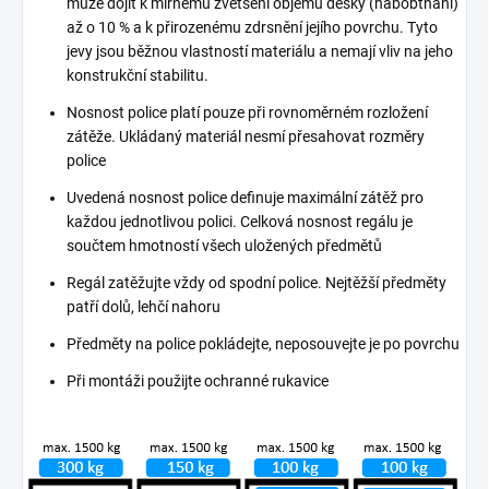
může dojít k mírnému zvětšení objemu desky (nabobtnání)
až o 10 % a k přirozenému zdrsnění jejího povrchu. Tyto
jevy jsou běžnou vlastností materiálu a nemají vliv na jeho
konstrukční stabilitu.
Nosnost police platí pouze při rovnoměrném rozložení
zátěže. Ukládaný materiál nesmí přesahovat rozměry
police
Uvedená nosnost police definuje maximální zátěž pro
každou jednotlivou polici. Celková nosnost regálu je
součtem hmotností všech uložených předmětů
Regál zatěžujte vždy od spodní police. Nejtěžší předměty
patří dolů, lehčí nahoru
Předměty na police pokládejte, neposouvejte je po povrchu
Při montáži použijte ochranné rukavice