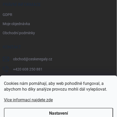
PRÁVNÍ INFORMACE
GDPR
Moje objednávka
Obchodní podmínky
KONTAKT
obchod
@
ceskeregaly.cz
+420 608 250 881
Cookies nám pomáhají, aby web pohodlně fungoval, a
abychom ho díky analýze provozu mohli dál vylepšovat.
Více informací najdete zde
Nastavení