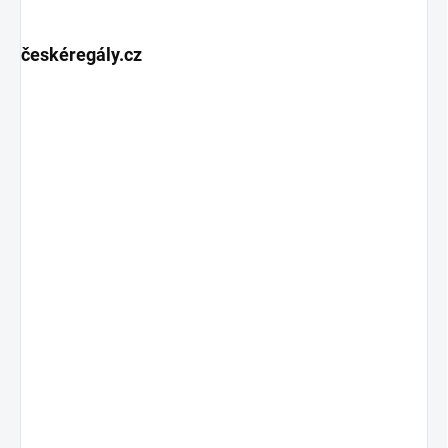
českéregály.cz