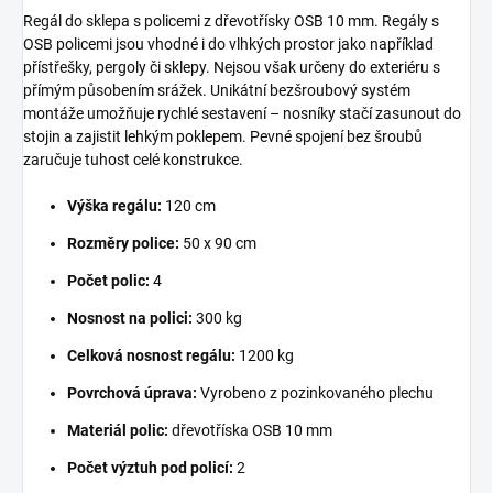
Regál do sklepa s policemi z dřevotřísky OSB 10 mm. Regály s
OSB policemi jsou vhodné i do vlhkých prostor jako například
přístřešky, pergoly či sklepy. Nejsou však určeny do exteriéru s
přímým působením srážek. Unikátní bezšroubový systém
montáže umožňuje rychlé sestavení – nosníky stačí zasunout do
stojin a zajistit lehkým poklepem. Pevné spojení bez šroubů
zaručuje tuhost celé konstrukce.
Výška regálu:
120 cm
Rozměry police:
50 x 90 cm
Počet polic:
4
Nosnost na polici:
300 kg
Celková nosnost regálu:
1200 kg
Povrchová úprava:
Vyrobeno z pozinkovaného plechu
Materiál polic:
dřevotříska OSB 10 mm
Počet výztuh pod policí:
2