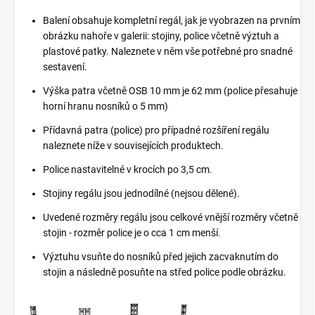
Balení obsahuje kompletní regál, jak je vyobrazen na prvním
obrázku nahoře v galerii: stojiny, police včetně výztuh a
plastové patky. Naleznete v něm vše potřebné pro snadné
sestavení.
Výška patra včetně OSB 10 mm je 62 mm (police přesahuje
horní hranu nosníků o 5 mm)
Přídavná patra (police) pro případné rozšíření regálu
naleznete níže v souvisejících produktech.
Police nastavitelné v krocích po 3,5 cm.
Stojiny regálu jsou jednodílné (nejsou dělené).
Uvedené rozměry regálu jsou celkové vnější rozměry včetně
stojin - rozměr police je o cca 1 cm menší.
Výztuhu vsuňte do nosníků před jejich zacvaknutím do
stojin a následně posuňte na střed police podle obrázku.