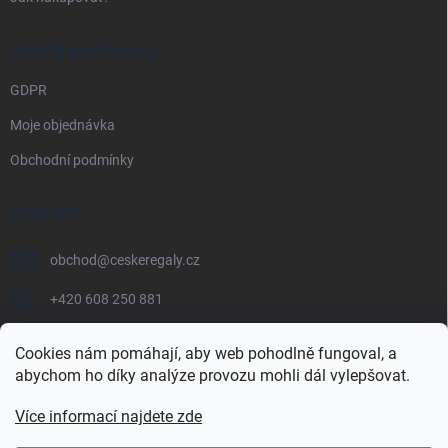
PRÁVNÍ INFORMACE
GDPR
Moje objednávka
Obchodní podmínky
KONTAKT
obchod
@
ceskeregaly.cz
+420 608 250 881
Cookies nám pomáhají, aby web pohodlně fungoval, a
abychom ho díky analýze provozu mohli dál vylepšovat.
Více informací najdete zde