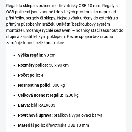
Regál do sklepa s policemi z dřevotřísky OSB 10 mm. Regály s
OSB policemi jsou vhodné i do vlhkých prostor jako například
přístřešky, pergoly či sklepy. Nejsou však určeny do exteriéru s
přímým působením srážek. Unikátní bezšroubový systém
montáže umožňuje rychlé sestavení – nosníky stačí zasunout do
stojin a zajistit lehkým poklepem. Pevné spojení bez šroubů
zaručuje tuhost celé konstrukce.
Výška regálu:
90 cm
Rozměry police:
50 x 90 cm
Počet polic:
4
Nosnost na polici:
300 kg
Celková nosnost regálu:
1200 kg
Barva:
bílá RAL9003
Povrchová úprava:
prášková vypalovací barva
Materiál polic:
dřevotříska OSB 10 mm