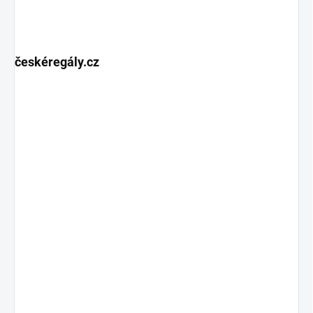
českéregály.cz