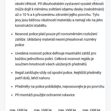
okolní vlhkost. Při dlouhodobém vystavení vysoké vlhkosti
může dojít k mírnému zvětšení objemu desky (nabobtnání)
až o 10 % a k přirozenému zdrsnění jejího povrchu. Tyto
jevy jsou běžnou vlastností materiálu a nemají vliv na jeho
konstrukční stabilitu.
Nosnost police platí pouze při rovnoměrném rozložení
zátěže. Ukládaný materiál nesmí přesahovat rozměry
police
Uvedená nosnost police definuje maximální zátěž pro
každou jednotlivou polici. Celková nosnost regálu je
součtem hmotností všech uložených předmětů
Regál zatěžujte vždy od spodní police. Nejtěžší předměty
patří dolů, lehčí nahoru
Předměty na police pokládejte, neposouvejte je po povrchu
Při montáži použijte ochranné rukavice