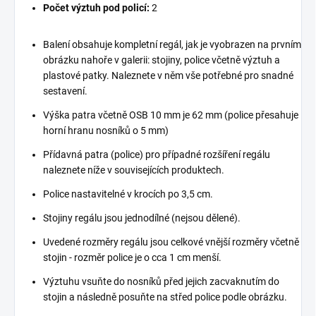
Počet výztuh pod policí:
2
Balení obsahuje kompletní regál, jak je vyobrazen na prvním
obrázku nahoře v galerii: stojiny, police včetně výztuh a
plastové patky. Naleznete v něm vše potřebné pro snadné
sestavení.
Výška patra včetně OSB 10 mm je 62 mm (police přesahuje
horní hranu nosníků o 5 mm)
Přídavná patra (police) pro případné rozšíření regálu
naleznete níže v souvisejících produktech.
Police nastavitelné v krocích po 3,5 cm.
Stojiny regálu jsou jednodílné (nejsou dělené).
Uvedené rozměry regálu jsou celkové vnější rozměry včetně
stojin - rozměr police je o cca 1 cm menší.
Výztuhu vsuňte do nosníků před jejich zacvaknutím do
stojin a následně posuňte na střed police podle obrázku.