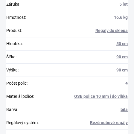
Záruka
:
5 let
Hmotnost
:
16.6 kg
Produkt
:
Regály do sklepa
Hloubka
:
50 cm
Šířka
:
90 cm
Výška
:
90 cm
Počet polic
:
4
Materiál police
:
OSB police 10 mm i do vlhka
Barva
:
bílá
Regálový systém
:
Bezšroubové regály