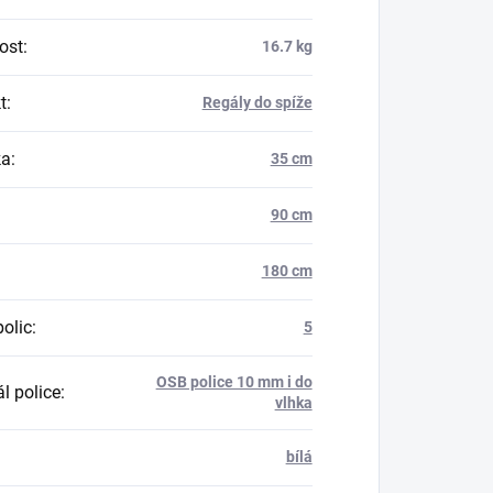
ost
:
16.7 kg
t
:
Regály do spíže
ka
:
35 cm
90 cm
180 cm
polic
:
5
OSB police 10 mm i do
l police
:
vlhka
bílá