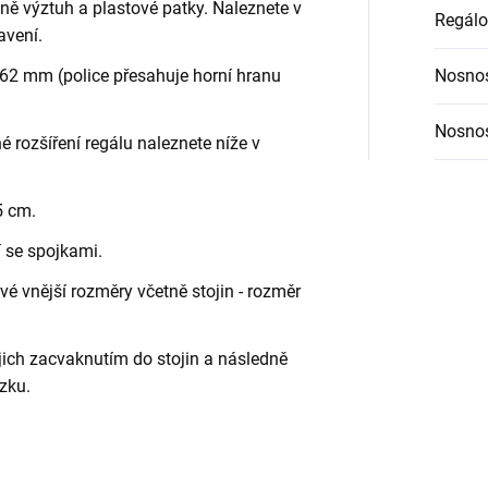
etně výztuh a plastové patky. Naleznete v
Regálo
avení.
62 mm (police přesahuje horní hranu
Nosnos
Nosnos
é rozšíření regálu naleznete níže v
5 cm.
í se spojkami.
é vnější rozměry včetně stojin - rozměr
jich zacvaknutím do stojin a následně
zku.