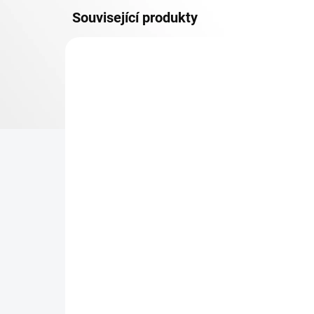
Související produkty
OSB 10 MM (VLHKO)
SKLADEM
Patro k regálu Biedrax 35
Zá
x 90 cm, bílé, police OSB
Bie
10 mm, nosnost 300 kg
pro
re
369 Kč
49
304,96 Kč bez DPH
40,
−
+