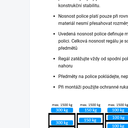
konstrukční stabilitu.
Nosnost police platí pouze při ro
materiál nesmí přesahovat rozměry
Uvedená nosnost police definuje m
polici. Celková nosnost regálu je
předmětů
Regál zatěžujte vždy od spodní poli
nahoru
Předměty na police pokládejte, ne
Při montáži použijte ochranné ruk