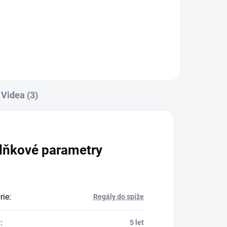
Do košíku
Videa (3)
lňkové parametry
rie
:
Regály do spíže
a
:
5 let