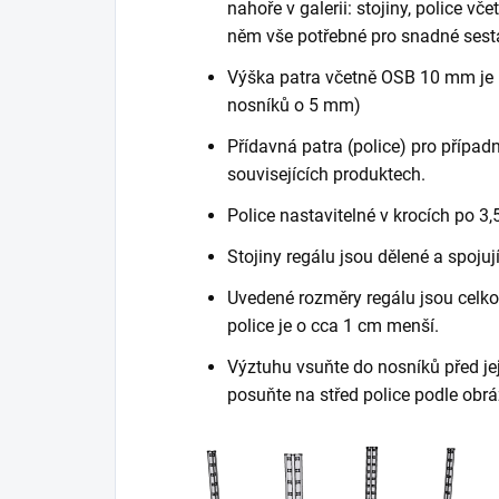
nahoře v galerii: stojiny, police vč
něm vše potřebné pro snadné sest
Výška patra včetně OSB 10 mm je 
nosníků o 5 mm)
Přídavná patra (police) pro případn
souvisejících produktech.
Police nastavitelné v krocích po 3,
Stojiny regálu jsou dělené a spojuj
Uvedené rozměry regálu jsou celkov
police je o cca 1 cm menší.
Výztuhu vsuňte do nosníků před je
posuňte na střed police podle obrá