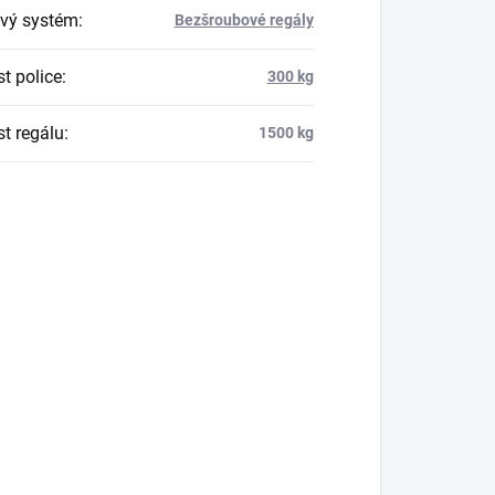
vý systém
:
Bezšroubové regály
t police
:
300 kg
t regálu
:
1500 kg