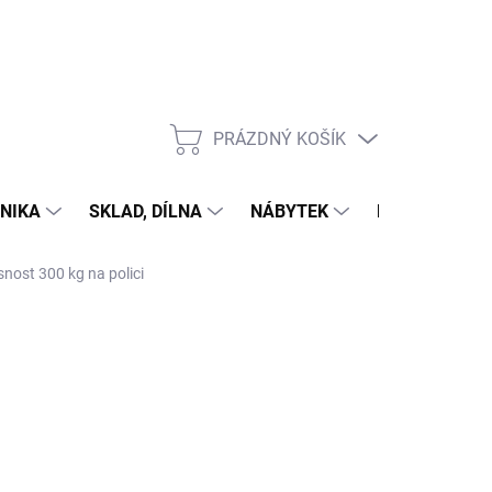
PRÁZDNÝ KOŠÍK
NÁKUPNÍ
KOŠÍK
NIKA
SKLAD, DÍLNA
NÁBYTEK
DŮM A ZAHR
snost 300 kg na polici