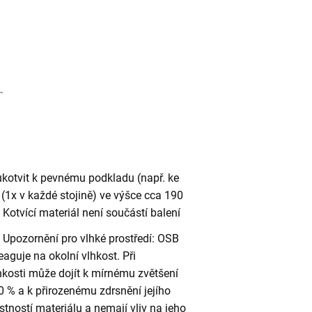
ukotvit k pevnému podkladu (např. ke
(1x v každé stojině) ve výšce cca 190
otvící materiál není součástí balení
Upozornění pro vlhké prostředí: OSB
eaguje na okolní vlhkost. Při
kosti může dojít k mírnému zvětšení
 % a k přirozenému zdrsnění jejího
stností materiálu a nemají vliv na jeho