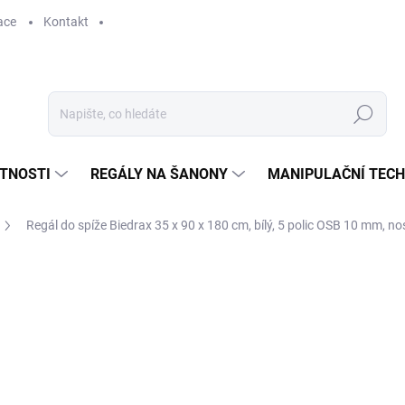
ace
Kontakt
Hledat
STNOSTI
REGÁLY NA ŠANONY
MANIPULAČNÍ TECH
Regál do spíže Biedrax 35 x 90 x 180 cm, bílý, 5 polic OSB 10 mm, no
2 373 Kč
1 961,16 Kč bez DPH
Měrná
SKLADEM