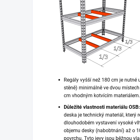
Regály vyšší než 180 cm je nutné 
stěně) minimálně ve dvou místech 
cm vhodným kotvícím materiálem. K
Důležité vlastnosti materiálu OSB:
deska je technický materiál, který r
dlouhodobém vystavení vysoké vlh
objemu desky (nabobtnání) až o 10
povrchu. Tyto jevy jsou běžnou vla