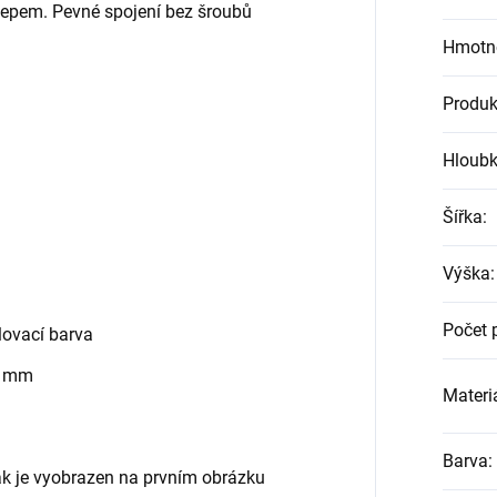
klepem. Pevné spojení bez šroubů
Hmotn
Produk
Hloub
Šířka
:
Výška
:
Počet 
ovací barva
0 mm
Materiá
Barva
:
jak je vyobrazen na prvním obrázku