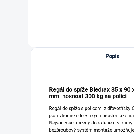
Do košíku
Popis
Regál do spíže Biedrax 35 x 90 x
mm, nosnost 300 kg na polici
Regál do spíže s policemi z dřevotřísk
jsou vhodné i do vlhkých prostor jako nap
Nejsou však určeny do exteriéru s přím
bezšroubový systém montáže umožňuje r