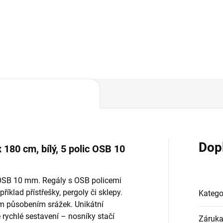
Do košíku
Do košíku
Dop
 180 cm, bílý, 5 polic OSB 10
y OSB 10 mm. Regály s OSB policemi
říklad přístřešky, pergoly či sklepy.
Katego
ým působením srážek. Unikátní
ychlé sestavení – nosníky stačí
Záruk