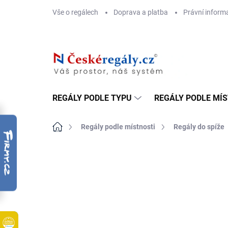
Přejít
Vše o regálech
Doprava a platba
Právní inform
na
obsah
REGÁLY PODLE TYPU
REGÁLY PODLE MÍ
Domů
Regály podle místnosti
Regály do spíže
ZNAČKA:
BIEDRAX
DOPRAVA ZDARMA
OSB 10 MM (VLHKO)