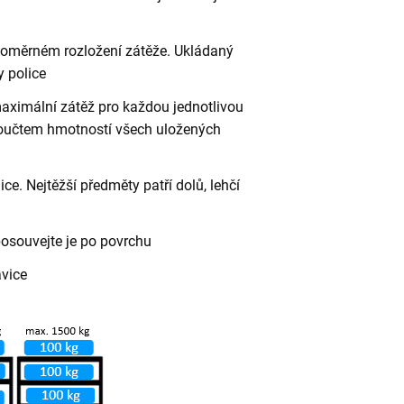
vnoměrném rozložení zátěže. Ukládaný
 police
aximální zátěž pro každou jednotlivou
 součtem hmotností všech uložených
ce. Nejtěžší předměty patří dolů, lehčí
posouvejte je po povrchu
avice