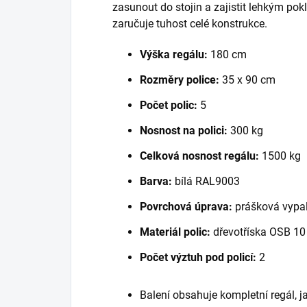
zasunout do stojin a zajistit lehkým po
zaručuje tuhost celé konstrukce.
Výška regálu:
180 cm
Rozměry police:
35 x 90 cm
Počet polic:
5
Nosnost na polici:
300 kg
Celková nosnost regálu:
1500 kg
Barva:
bílá RAL9003
Povrchová úprava:
prášková vypal
Materiál polic:
dřevotříska OSB 1
Počet výztuh pod policí:
2
Balení obsahuje kompletní regál, 