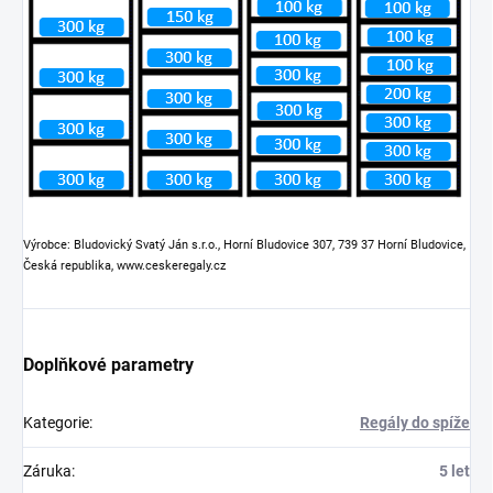
Výrobce: Bludovický Svatý Ján s.r.o., Horní Bludovice 307, 739 37 Horní Bludovice,
Česká republika, www.ceskeregaly.cz
Doplňkové parametry
Kategorie
:
Regály do spíže
Záruka
:
5 let