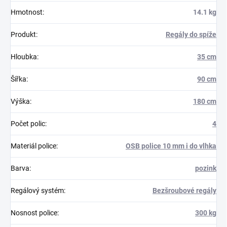
Hmotnost
:
14.1 kg
Produkt
:
Regály do spíže
Hloubka
:
35 cm
Šířka
:
90 cm
Výška
:
180 cm
Počet polic
:
4
Materiál police
:
OSB police 10 mm i do vlhka
Barva
:
pozink
Regálový systém
:
Bezšroubové regály
Nosnost police
:
300 kg