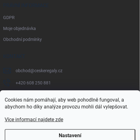
PRÁVNÍ INFORMACE
GDPR
Moje objednávka
Obchodní podmínky
KONTAKT
obchod
@
ceskeregaly.cz
+420 608 250 881
Cookies nám pomáhají, aby web pohodlně fungoval, a
abychom ho díky analýze provozu mohli dál vylepšovat.
Více informací najdete zde
Nastavení