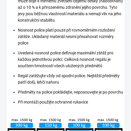
může dojít k mírnému zvětšení objemu desky (nabobtnání)
až o 10 % a k přirozenému zdrsnění jejího povrchu. Tyto
jevy jsou běžnou vlastností materiálu a nemají vliv na jeho
konstrukční stabilitu.
Nosnost police platí pouze při rovnoměrném rozložení
zátěže. Ukládaný materiál nesmí přesahovat rozměry
police
Uvedená nosnost police definuje maximální zátěž pro
každou jednotlivou polici. Celková nosnost regálu je
součtem hmotností všech uložených předmětů
Regál zatěžujte vždy od spodní police. Nejtěžší předměty
patří dolů, lehčí nahoru
Předměty na police pokládejte, neposouvejte je po povrchu
Při montáži použijte ochranné rukavice