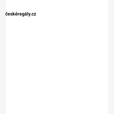
českéregály.cz