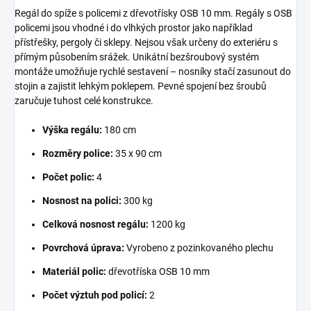
Regál do spíže s policemi z dřevotřísky OSB 10 mm. Regály s OSB
policemi jsou vhodné i do vlhkých prostor jako například
přístřešky, pergoly či sklepy. Nejsou však určeny do exteriéru s
přímým působením srážek. Unikátní bezšroubový systém
montáže umožňuje rychlé sestavení – nosníky stačí zasunout do
stojin a zajistit lehkým poklepem. Pevné spojení bez šroubů
zaručuje tuhost celé konstrukce.
Výška regálu:
180 cm
Rozměry police:
35 x 90 cm
Počet polic:
4
Nosnost na polici:
300 kg
Celková nosnost regálu:
1200 kg
Povrchová úprava:
Vyrobeno z pozinkovaného plechu
Materiál polic:
dřevotříska OSB 10 mm
Počet výztuh pod policí:
2