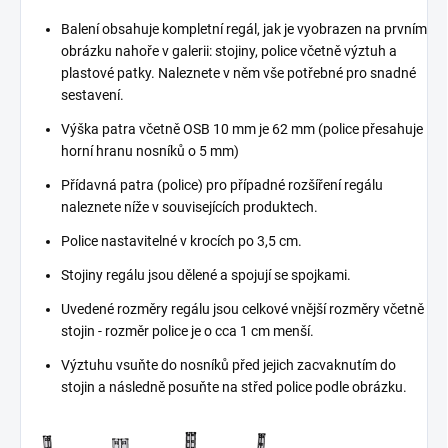
Balení obsahuje kompletní regál, jak je vyobrazen na prvním
obrázku nahoře v galerii: stojiny, police včetně výztuh a
plastové patky. Naleznete v něm vše potřebné pro snadné
sestavení.
Výška patra včetně OSB 10 mm je 62 mm (police přesahuje
horní hranu nosníků o 5 mm)
Přídavná patra (police) pro případné rozšíření regálu
naleznete níže v souvisejících produktech.
Police nastavitelné v krocích po 3,5 cm.
Stojiny regálu jsou dělené a spojují se spojkami.
Uvedené rozměry regálu jsou celkové vnější rozměry včetně
stojin - rozměr police je o cca 1 cm menší.
Výztuhu vsuňte do nosníků před jejich zacvaknutím do
stojin a následně posuňte na střed police podle obrázku.