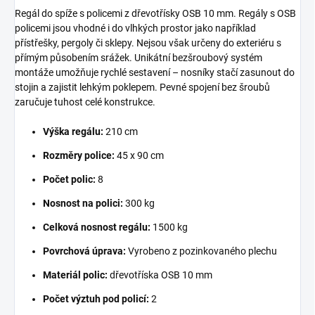
Regál do spíže s policemi z dřevotřísky OSB 10 mm. Regály s OSB
policemi jsou vhodné i do vlhkých prostor jako například
přístřešky, pergoly či sklepy. Nejsou však určeny do exteriéru s
přímým působením srážek. Unikátní bezšroubový systém
montáže umožňuje rychlé sestavení – nosníky stačí zasunout do
stojin a zajistit lehkým poklepem. Pevné spojení bez šroubů
zaručuje tuhost celé konstrukce.
Výška regálu:
210 cm
Rozměry police:
45 x 90 cm
Počet polic:
8
Nosnost na polici:
300 kg
Celková nosnost regálu:
1500 kg
Povrchová úprava:
Vyrobeno z pozinkovaného plechu
Materiál polic:
dřevotříska OSB 10 mm
Počet výztuh pod policí:
2