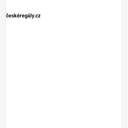
českéregály.cz