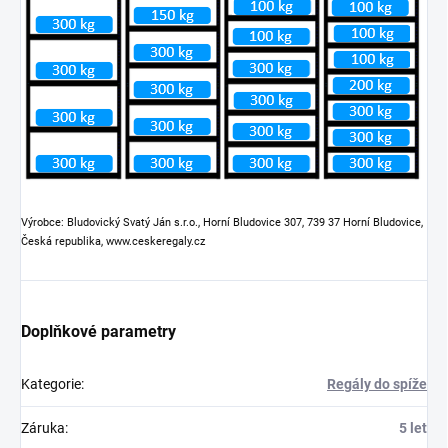
Výrobce: Bludovický Svatý Ján s.r.o., Horní Bludovice 307, 739 37 Horní Bludovice,
Česká republika, www.ceskeregaly.cz
Doplňkové parametry
Kategorie
:
Regály do spíže
Záruka
:
5 let