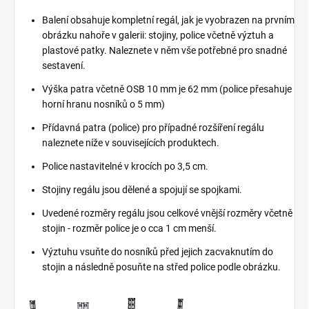
Balení obsahuje kompletní regál, jak je vyobrazen na prvním
obrázku nahoře v galerii: stojiny, police včetně výztuh a
plastové patky. Naleznete v něm vše potřebné pro snadné
sestavení.
Výška patra včetně OSB 10 mm je 62 mm (police přesahuje
horní hranu nosníků o 5 mm)
Přídavná patra (police) pro případné rozšíření regálu
naleznete níže v souvisejících produktech.
Police nastavitelné v krocích po 3,5 cm.
Stojiny regálu jsou dělené a spojují se spojkami.
Uvedené rozměry regálu jsou celkové vnější rozměry včetně
stojin - rozměr police je o cca 1 cm menší.
Výztuhu vsuňte do nosníků před jejich zacvaknutím do
stojin a následně posuňte na střed police podle obrázku.