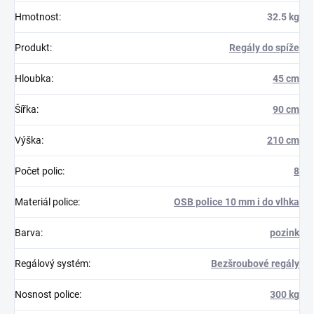
Hmotnost
:
32.5 kg
Produkt
:
Regály do spíže
Hloubka
:
45 cm
Šířka
:
90 cm
Výška
:
210 cm
Počet polic
:
8
Materiál police
:
OSB police 10 mm i do vlhka
Barva
:
pozink
Regálový systém
:
Bezšroubové regály
Nosnost police
:
300 kg