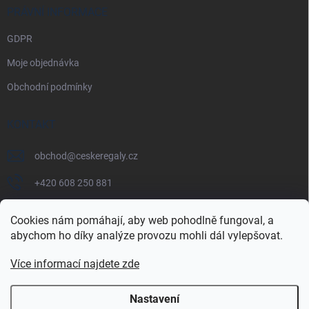
PRÁVNÍ INFORMACE
GDPR
Moje objednávka
Obchodní podmínky
KONTAKT
obchod
@
ceskeregaly.cz
+420 608 250 881
Cookies nám pomáhají, aby web pohodlně fungoval, a
abychom ho díky analýze provozu mohli dál vylepšovat.
Více informací najdete zde
Nastavení