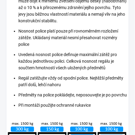
může dojít k mírnému zvětšení objemu desky (nabobtnání)
až o 10 % a k přirozenému zdrsnění jejího povrchu. Tyto
jevy jsou běžnou vlastností materiálu a nemají vliv na jeho
konstrukční stabilitu.
Nosnost police platí pouze při rovnoměrném rozložení
zátěže. Ukládaný materiál nesmí přesahovat rozměry
police
Uvedená nosnost police definuje maximální zátěž pro
každou jednotlivou polici. Celková nosnost regálu je
součtem hmotností všech uložených předmětů
Regál zatěžujte vždy od spodní police. Nejtěžší předměty
patří dolů, lehčí nahoru
Předměty na police pokládejte, neposouvejte je po povrchu
Při montáži použijte ochranné rukavice