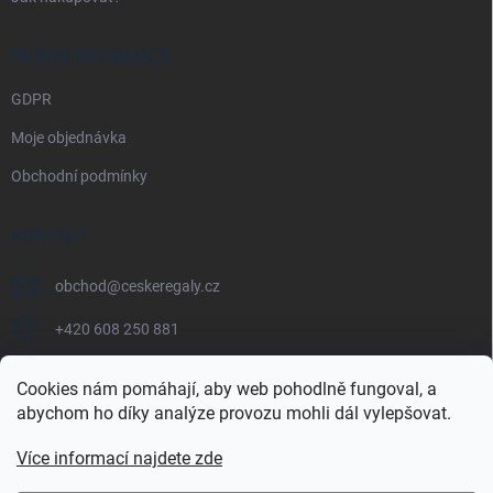
PRÁVNÍ INFORMACE
GDPR
Moje objednávka
Obchodní podmínky
KONTAKT
obchod
@
ceskeregaly.cz
+420 608 250 881
Cookies nám pomáhají, aby web pohodlně fungoval, a
abychom ho díky analýze provozu mohli dál vylepšovat.
Více informací najdete zde