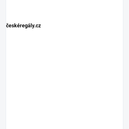
českéregály.cz