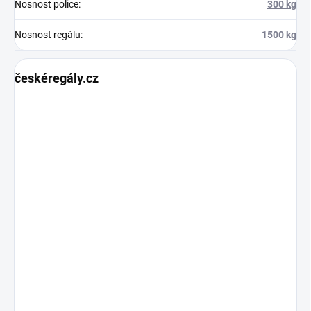
Nosnost police
:
300 kg
Nosnost regálu
:
1500 kg
českéregály.cz