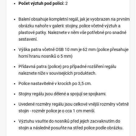
Počet výztuh pod policí:
2
Balení obsahuje kompletní regál, jak je vyobrazen na prvním
obrázku nahoře v galerii: stojiny, police včetně výztuh a
plastové patky. Naleznete v něm vše potřebné pro snadné
sestavení.
Výška patra včetně OSB 10 mm je 62 mm (police přesahuje
horní hranu nosníků o 5 mm)
Přídavná patra (police) pro případné rozšíření regálu
naleznete níže v souvisejících produktech.
Police nastavitelné v krocích po 3,5 cm.
Stojiny regálu jsou dělené a spojují se spojkami.
Uvedené rozměry regálu jsou celkové vnější rozměry včetně
stojin - rozměr police je o cca 1 cm menší.
Výztuhu vsuňte do nosníků před jejich zacvaknutím do
stojin a následně posuňte na střed police podle obrázku.