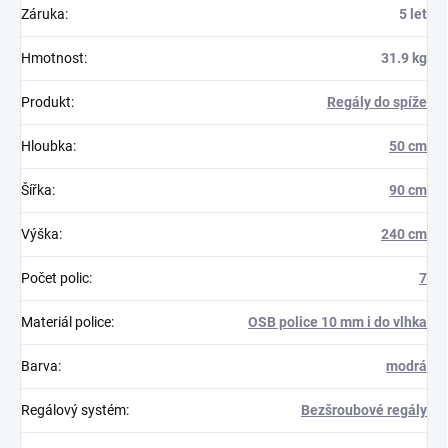
Záruka
:
5 let
Hmotnost
:
31.9 kg
Produkt
:
Regály do spíže
Hloubka
:
50 cm
Šířka
:
90 cm
Výška
:
240 cm
Počet polic
:
7
Materiál police
:
OSB police 10 mm i do vlhka
Barva
:
modrá
Regálový systém
:
Bezšroubové regály