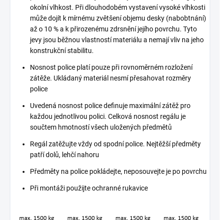
okolní vlhkost. Při dlouhodobém vystavení vysoké vlhkosti
může dojít k mírnému zvětšení objemu desky (nabobtnání)
až o 10 % a k přirozenému zdrsnění jejího povrchu. Tyto
jevy jsou běžnou vlastností materiálu a nemají vliv na jeho
konstrukční stabilitu.
Nosnost police platí pouze při rovnoměrném rozložení
zátěže. Ukládaný materiál nesmí přesahovat rozměry
police
Uvedená nosnost police definuje maximální zátěž pro
každou jednotlivou polici. Celková nosnost regálu je
součtem hmotností všech uložených předmětů
Regál zatěžujte vždy od spodní police. Nejtěžší předměty
patří dolů, lehčí nahoru
Předměty na police pokládejte, neposouvejte je po povrchu
Při montáži použijte ochranné rukavice