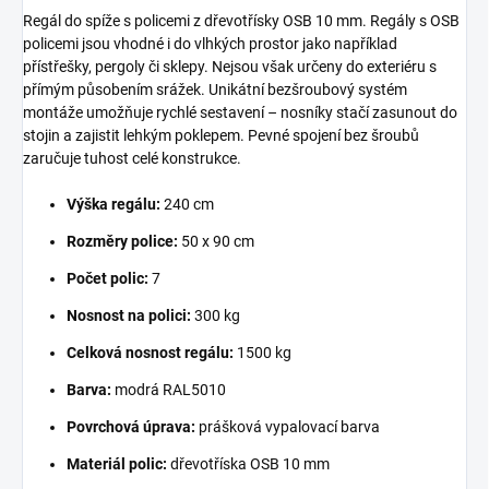
Regál do spíže s policemi z dřevotřísky OSB 10 mm. Regály s OSB
policemi jsou vhodné i do vlhkých prostor jako například
přístřešky, pergoly či sklepy. Nejsou však určeny do exteriéru s
přímým působením srážek. Unikátní bezšroubový systém
montáže umožňuje rychlé sestavení – nosníky stačí zasunout do
stojin a zajistit lehkým poklepem. Pevné spojení bez šroubů
zaručuje tuhost celé konstrukce.
Výška regálu:
240 cm
Rozměry police:
50 x 90 cm
Počet polic:
7
Nosnost na polici:
300 kg
Celková nosnost regálu:
1500 kg
Barva:
modrá RAL5010
Povrchová úprava:
prášková vypalovací barva
Materiál polic:
dřevotříska OSB 10 mm