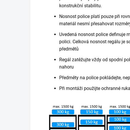
konstrukční stabilitu.
Nosnost police platí pouze při ro
materiál nesmí přesahovat rozměry
Uvedená nosnost police definuje m
polici. Celková nosnost regálu je
předmětů
Regál zatěžujte vždy od spodní poli
nahoru
Předměty na police pokládejte, ne
Při montáži použijte ochranné ruk