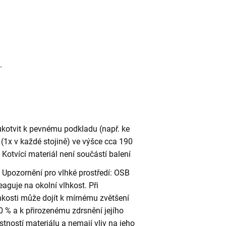
ukotvit k pevnému podkladu (např. ke
(1x v každé stojině) ve výšce cca 190
otvící materiál není součástí balení
Upozornění pro vlhké prostředí: OSB
eaguje na okolní vlhkost. Při
kosti může dojít k mírnému zvětšení
 % a k přirozenému zdrsnění jejího
stností materiálu a nemají vliv na jeho