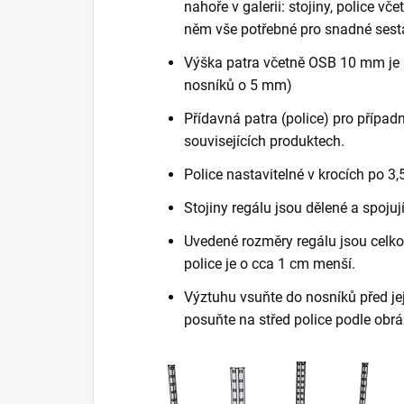
nahoře v galerii: stojiny, police vč
něm vše potřebné pro snadné sest
Výška patra včetně OSB 10 mm je 
nosníků o 5 mm)
Přídavná patra (police) pro případn
souvisejících produktech.
Police nastavitelné v krocích po 3,
Stojiny regálu jsou dělené a spojuj
Uvedené rozměry regálu jsou celkov
police je o cca 1 cm menší.
Výztuhu vsuňte do nosníků před je
posuňte na střed police podle obrá