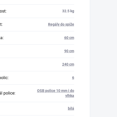
ost
:
32.5 kg
t
:
Regály do spíže
ka
:
60 cm
90 cm
240 cm
polic
:
6
OSB police 10 mm i do
l police
:
vlhka
bílá