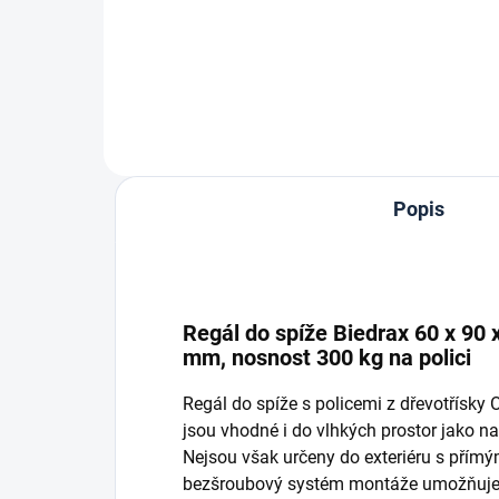
Do košíku
Popis
Regál do spíže Biedrax 60 x 90 x
mm, nosnost 300 kg na polici
Regál do spíže s policemi z dřevotřísk
jsou vhodné i do vlhkých prostor jako nap
Nejsou však určeny do exteriéru s přím
bezšroubový systém montáže umožňuje r