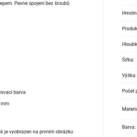
klepem. Pevné spojení bez šroubů
Hmotn
Produk
Hloub
Šířka
:
Výška
:
Počet 
ovací barva
0 mm
Materiá
Barva
:
jak je vyobrazen na prvním obrázku