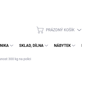
PRÁZDNÝ KOŠÍK
NÁKUPNÍ
KOŠÍK
NIKA
SKLAD, DÍLNA
NÁBYTEK
DŮM A ZAHR
snost 300 kg na polici