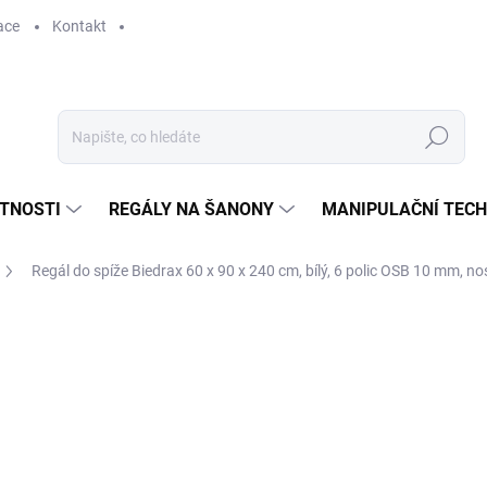
ace
Kontakt
Hledat
STNOSTI
REGÁLY NA ŠANONY
MANIPULAČNÍ TECH
Regál do spíže Biedrax 60 x 90 x 240 cm, bílý, 6 polic OSB 10 mm, no
3 648 Kč
3 014,88 Kč bez DPH
Měrná
SKLADEM