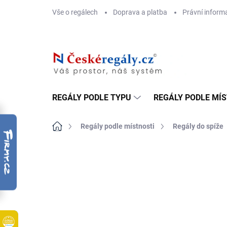
Přejít
Vše o regálech
Doprava a platba
Právní inform
na
obsah
REGÁLY PODLE TYPU
REGÁLY PODLE MÍ
Domů
Regály podle místnosti
Regály do spíže
ZNAČKA:
BIEDRAX
DOPRAVA ZDARMA
OSB 10 MM (VLHKO)