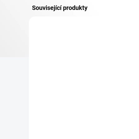
Související produkty
OSB 10 MM (VLHKO)
SKLADEM
Patro k regálu Biedrax 60
Zá
x 90 cm, bílé, police OSB
Bie
10 mm, nosnost 300 kg
pro
re
500 Kč
49
413,22 Kč bez DPH
40,
−
+