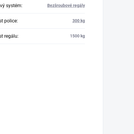
vý systém
:
Bezšroubové regály
t police
:
300 kg
t regálu
:
1500 kg