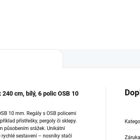
Do košíku
Do košíku
Dop
 240 cm, bílý, 6 polic OSB 10
y OSB 10 mm. Regály s OSB policemi
říklad přístřešky, pergoly či sklepy.
Katego
ým působením srážek. Unikátní
ychlé sestavení – nosníky stačí
Záruk