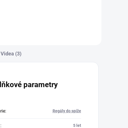
Do košíku
Videa (3)
lňkové parametry
rie
:
Regály do spíže
a
:
5 let