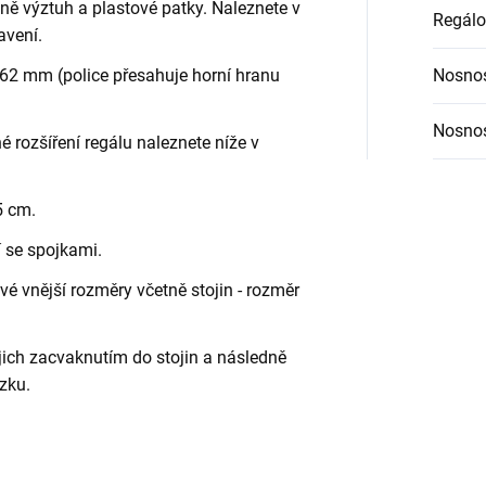
etně výztuh a plastové patky. Naleznete v
Regálo
avení.
62 mm (police přesahuje horní hranu
Nosnos
Nosnos
é rozšíření regálu naleznete níže v
5 cm.
í se spojkami.
é vnější rozměry včetně stojin - rozměr
jich zacvaknutím do stojin a následně
zku.