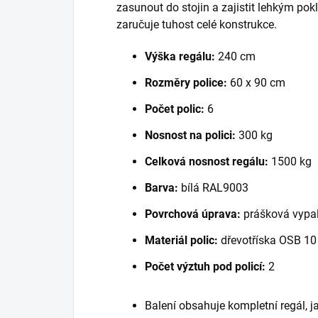
zasunout do stojin a zajistit lehkým po
zaručuje tuhost celé konstrukce.
Výška regálu:
240 cm
Rozměry police:
60 x 90 cm
Počet polic:
6
Nosnost na polici:
300 kg
Celková nosnost regálu:
1500 kg
Barva:
bílá RAL9003
Povrchová úprava:
prášková vypal
Materiál polic:
dřevotříska OSB 1
Počet výztuh pod policí:
2
Balení obsahuje kompletní regál, 