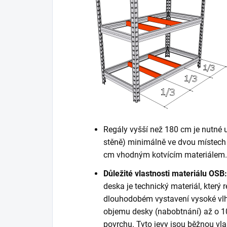
Regály vyšší než 180 cm je nutné 
stěně) minimálně ve dvou místech 
cm vhodným kotvícím materiálem. K
Důležité vlastnosti materiálu OSB:
deska je technický materiál, který r
dlouhodobém vystavení vysoké vlh
objemu desky (nabobtnání) až o 10
povrchu. Tyto jevy jsou běžnou vla