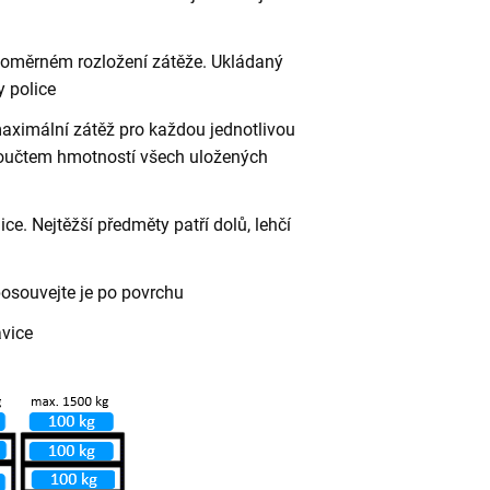
vnoměrném rozložení zátěže. Ukládaný
 police
aximální zátěž pro každou jednotlivou
 součtem hmotností všech uložených
ce. Nejtěžší předměty patří dolů, lehčí
posouvejte je po povrchu
avice