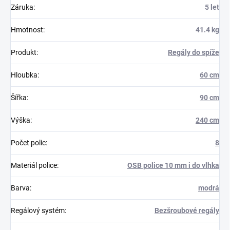
Záruka
:
5 let
Hmotnost
:
41.4 kg
Produkt
:
Regály do spíže
Hloubka
:
60 cm
Šířka
:
90 cm
Výška
:
240 cm
Počet polic
:
8
Materiál police
:
OSB police 10 mm i do vlhka
Barva
:
modrá
Regálový systém
:
Bezšroubové regály