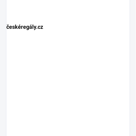
českéregály.cz