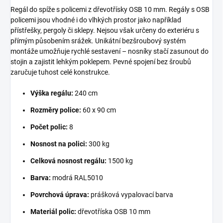
Regál do spíže s policemi z dřevotřísky OSB 10 mm. Regály s OSB
policemi jsou vhodné i do vlhkých prostor jako například
přístřešky, pergoly či sklepy. Nejsou však určeny do exteriéru s
přímým působením srážek. Unikátní bezšroubový systém
montáže umožňuje rychlé sestavení – nosníky stačí zasunout do
stojin a zajistit lehkým poklepem. Pevné spojení bez šroubů
zaručuje tuhost celé konstrukce.
Výška regálu:
240 cm
Rozměry police:
60 x 90 cm
Počet polic:
8
Nosnost na polici:
300 kg
Celková nosnost regálu:
1500 kg
Barva:
modrá RAL5010
Povrchová úprava:
prášková vypalovací barva
Materiál polic:
dřevotříska OSB 10 mm