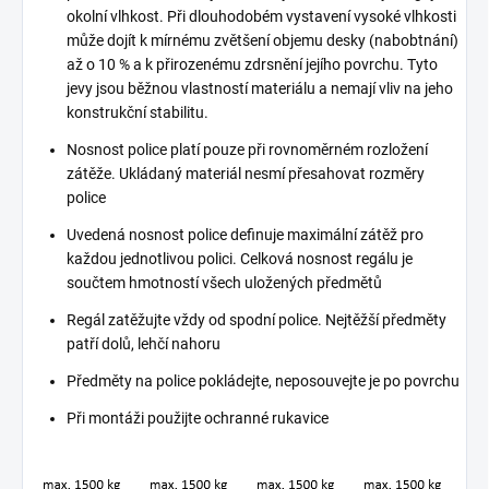
okolní vlhkost. Při dlouhodobém vystavení vysoké vlhkosti
může dojít k mírnému zvětšení objemu desky (nabobtnání)
až o 10 % a k přirozenému zdrsnění jejího povrchu. Tyto
jevy jsou běžnou vlastností materiálu a nemají vliv na jeho
konstrukční stabilitu.
Nosnost police platí pouze při rovnoměrném rozložení
zátěže. Ukládaný materiál nesmí přesahovat rozměry
police
Uvedená nosnost police definuje maximální zátěž pro
každou jednotlivou polici. Celková nosnost regálu je
součtem hmotností všech uložených předmětů
Regál zatěžujte vždy od spodní police. Nejtěžší předměty
patří dolů, lehčí nahoru
Předměty na police pokládejte, neposouvejte je po povrchu
Při montáži použijte ochranné rukavice