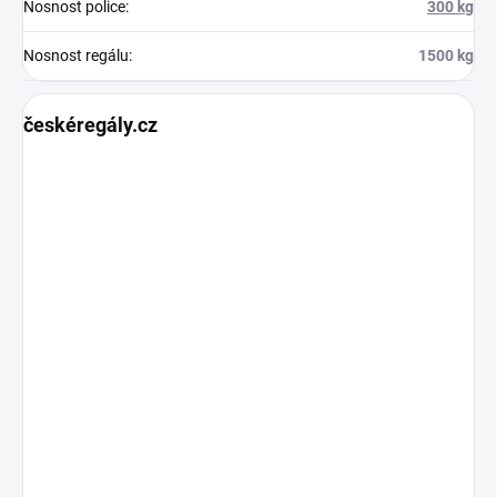
Nosnost police
:
300 kg
Nosnost regálu
:
1500 kg
českéregály.cz