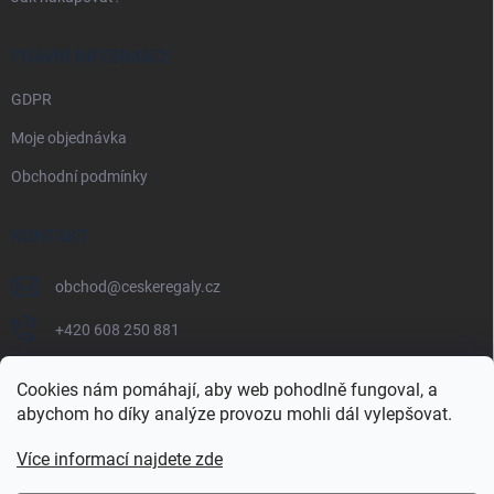
PRÁVNÍ INFORMACE
GDPR
Moje objednávka
Obchodní podmínky
KONTAKT
obchod
@
ceskeregaly.cz
+420 608 250 881
Cookies nám pomáhají, aby web pohodlně fungoval, a
abychom ho díky analýze provozu mohli dál vylepšovat.
Více informací najdete zde