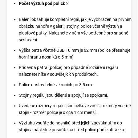
Počet výztuh pod policí:
2
Balení obsahuje kompletní regál, jak je vyobrazen na prvním
obrázku nahoře v galerii: stojiny, police včetně výztuh a
plastové patky. Naleznete v něm vše potřebné pro snadné
sestavení.
Výška patra včetně OSB 10 mm je 62 mm (police přesahuje
horní hranu nosníků o 5 mm)
Přídavná patra (police) pro případné rozšíření regálu
naleznete níže v souvisejících produktech.
Police nastavitelné v krocích po 3,5 cm.
Stojiny regálu jsou dělené a spojují se spojkami.
Uvedené rozměry regálu jsou celkové vnější rozměry včetně
stojin - rozměr police je o cca 1 cm menší.
Výztuhu vsuňte do nosníků před jejich zacvaknutím do
stojin a následně posuňte na střed police podle obrázku.