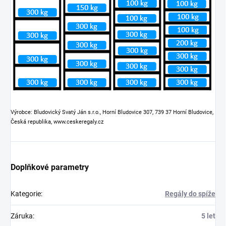
Výrobce: Bludovický Svatý Ján s.r.o., Horní Bludovice 307, 739 37 Horní Bludovice,
Česká republika, www.ceskeregaly.cz
Doplňkové parametry
Kategorie
:
Regály do spíže
Záruka
:
5 let