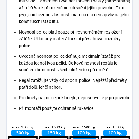
může dojít k mírnému zvětšení objemu desky (nabobtnání)
až o 10 % a k přirozenému zdrsnění jejího povrchu. Tyto
jevy jsou běžnou vlastností materiálu a nemají vliv na jeho
konstrukční stabilitu.
Nosnost police platí pouze při rovnoměrném rozložení
zátěže. Ukládaný materiál nesmí přesahovat rozměry
police
Uvedená nosnost police definuje maximální zátěž pro
každou jednotlivou polici. Celková nosnost regálu je
součtem hmotností všech uložených předmětů
Regál zatěžujte vždy od spodní police. Nejtěžší předměty
patří dolů, lehčí nahoru
Předměty na police pokládejte, neposouvejte je po povrchu
Při montáži použijte ochranné rukavice