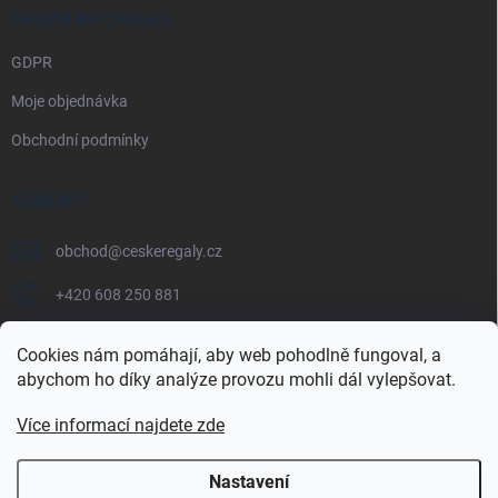
PRÁVNÍ INFORMACE
GDPR
Moje objednávka
Obchodní podmínky
KONTAKT
obchod
@
ceskeregaly.cz
+420 608 250 881
Cookies nám pomáhají, aby web pohodlně fungoval, a
abychom ho díky analýze provozu mohli dál vylepšovat.
Více informací najdete zde
Nastavení