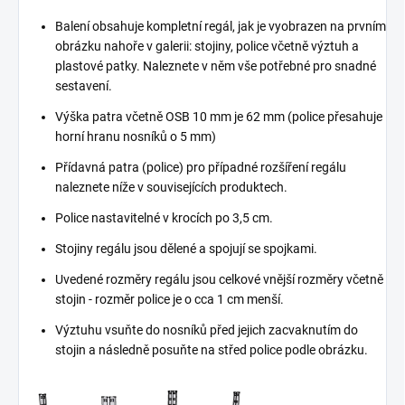
Balení obsahuje kompletní regál, jak je vyobrazen na prvním
obrázku nahoře v galerii: stojiny, police včetně výztuh a
plastové patky. Naleznete v něm vše potřebné pro snadné
sestavení.
Výška patra včetně OSB 10 mm je 62 mm (police přesahuje
horní hranu nosníků o 5 mm)
Přídavná patra (police) pro případné rozšíření regálu
naleznete níže v souvisejících produktech.
Police nastavitelné v krocích po 3,5 cm.
Stojiny regálu jsou dělené a spojují se spojkami.
Uvedené rozměry regálu jsou celkové vnější rozměry včetně
stojin - rozměr police je o cca 1 cm menší.
Výztuhu vsuňte do nosníků před jejich zacvaknutím do
stojin a následně posuňte na střed police podle obrázku.