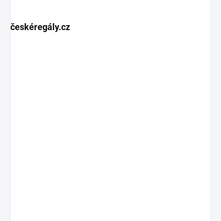
českéregály.cz