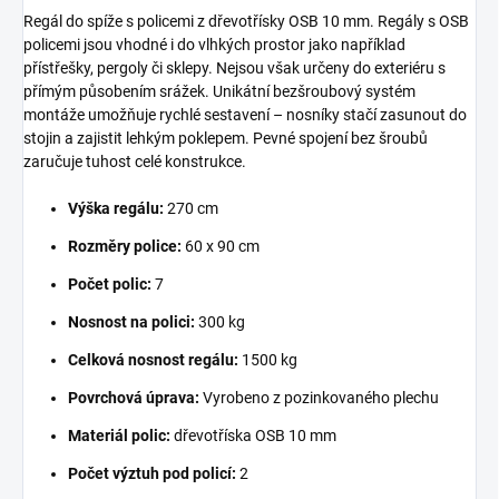
Regál do spíže s policemi z dřevotřísky OSB 10 mm. Regály s OSB
policemi jsou vhodné i do vlhkých prostor jako například
přístřešky, pergoly či sklepy. Nejsou však určeny do exteriéru s
přímým působením srážek. Unikátní bezšroubový systém
montáže umožňuje rychlé sestavení – nosníky stačí zasunout do
stojin a zajistit lehkým poklepem. Pevné spojení bez šroubů
zaručuje tuhost celé konstrukce.
Výška regálu:
270 cm
Rozměry police:
60 x 90 cm
Počet polic:
7
Nosnost na polici:
300 kg
Celková nosnost regálu:
1500 kg
Povrchová úprava:
Vyrobeno z pozinkovaného plechu
Materiál polic:
dřevotříska OSB 10 mm
Počet výztuh pod policí:
2