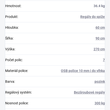
Hmotnost
:
36.4 kg
Produkt
:
Regály do spíže
Hloubka
:
60 cm
Šířka
:
90 cm
Výška
:
270 cm
Počet polic
:
7
Materiál police
:
OSB police 10 mm i do vlhka
Barva
:
pozink
Regálový systém
:
Bezšroubové regály
Nosnost police
:
300 kg