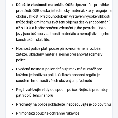
Důležité vlastnosti materiálu OSB:
Upozornění pro vlhké
prostředí: OSB deska je technický materiál, který reaguje na
okolní vlhkost. Při dlouhodobém vystavení vysoké vlhkosti
může dojít k mírnému zvětšení objemu desky (nabobtnání)
až o 10 % a k přirozenému zdrsnění jejího povrchu. Tyto
jevy jsou běžnou vlastností materiálu a nemají vliv na jeho
konstrukční stabilitu.
Nosnost police platí pouze při rovnoměrném rozložení
zátěže. Ukládaný materiál nesmí přesahovat rozměry
police
Uvedená nosnost police definuje maximální zátěž pro
každou jednotlivou polici. Celková nosnost regálu je
součtem hmotností všech uložených předmětů
Regál zatěžujte vždy od spodní police. Nejtěžší předměty
patří dolů, lehčí nahoru
Předměty na police pokládejte, neposouvejte je po povrchu
Při montáži použijte ochranné rukavice