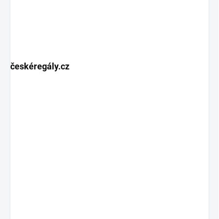
českéregály.cz