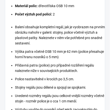
Materiál polic:
dřevotříska OSB 10 mm
Počet výztuh pod policí:
2
Balení obsahuje kompletní regál, jak je vyobrazen na prvním
obrázku nahoře v galerii: stojiny, police včetně výztuh a
plastové patky. Naleznete v něm vše potřebné pro snadné
sestavení.
Výška patra včetně OSB 10 mm je 62 mm (police přesahuje
horní hranu nosníků o 5 mm)
Přídavná patra (police) pro případné rozšíření regálu
naleznete níže v souvisejících produktech.
Police nastavitelné v krocích po 3,5 cm.
Stojiny regálu jsou dělené a spojují se spojkami.
Uvedené rozměry regálu jsou celkové vnější rozměry včetně
stojin - rozměr police je o cca 1 cm menší.
Výztuhu vsuňte do nosníků před jejich zacvaknutím do