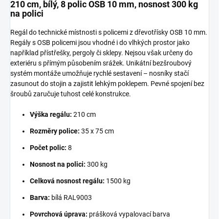
210 cm, bílý, 8 polic OSB 10 mm, nosnost 300 kg
na polici
Regál do technické místnosti s policemi z dřevotřísky OSB 10 mm.
Regály s OSB policemi jsou vhodné i do vlhkých prostor jako
například přístřešky, pergoly či sklepy. Nejsou však určeny do
exteriéru s přímým působením srážek. Unikátní bezšroubový
systém montáže umožňuje rychlé sestavení – nosníky stačí
zasunout do stojin a zajistit lehkým poklepem. Pevné spojení bez
šroubů zaručuje tuhost celé konstrukce.
Výška regálu:
210 cm
Rozměry police:
35 x 75 cm
Počet polic:
8
Nosnost na polici:
300 kg
Celková nosnost regálu:
1500 kg
Barva:
bílá RAL9003
Povrchová úprava:
prášková vypalovací barva