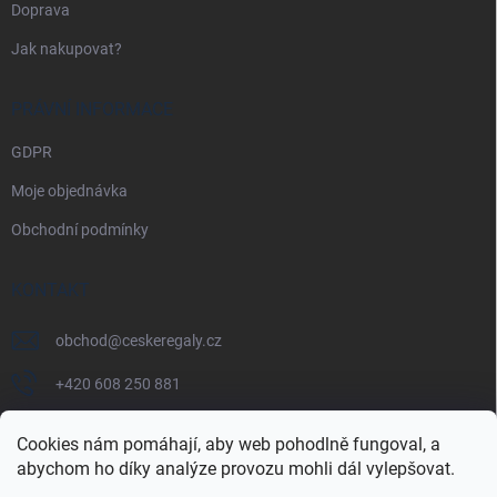
Doprava
Jak nakupovat?
PRÁVNÍ INFORMACE
GDPR
Moje objednávka
Obchodní podmínky
KONTAKT
obchod
@
ceskeregaly.cz
+420 608 250 881
Cookies nám pomáhají, aby web pohodlně fungoval, a
abychom ho díky analýze provozu mohli dál vylepšovat.