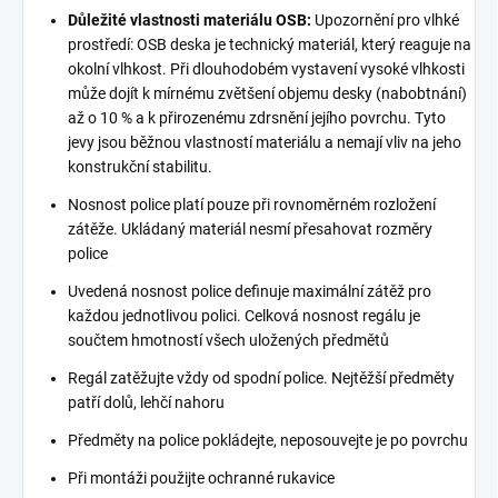
Důležité vlastnosti materiálu OSB:
Upozornění pro vlhké
prostředí: OSB deska je technický materiál, který reaguje na
okolní vlhkost. Při dlouhodobém vystavení vysoké vlhkosti
může dojít k mírnému zvětšení objemu desky (nabobtnání)
až o 10 % a k přirozenému zdrsnění jejího povrchu. Tyto
jevy jsou běžnou vlastností materiálu a nemají vliv na jeho
konstrukční stabilitu.
Nosnost police platí pouze při rovnoměrném rozložení
zátěže. Ukládaný materiál nesmí přesahovat rozměry
police
Uvedená nosnost police definuje maximální zátěž pro
každou jednotlivou polici. Celková nosnost regálu je
součtem hmotností všech uložených předmětů
Regál zatěžujte vždy od spodní police. Nejtěžší předměty
patří dolů, lehčí nahoru
Předměty na police pokládejte, neposouvejte je po povrchu
Při montáži použijte ochranné rukavice