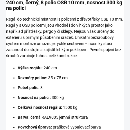
240 cm, černý, 8 polic OSB 10 mm, nosnost 300 kg
na polici
Regál do technické místnosti s policemi z dřevotřísky OSB 10 mm.
Regály s OSB policemi jsou vhodné i do vlhkých prostor jako
například přístřešky, pergoly či sklepy. Nejsou však určeny do
exteriéru s přímým působením srážek. Unikátní bezšroubový
systém montáže umožňuje rychlé sestavení – nosníky stačí
zasunout do stojin a zajistit lehkým poklepem. Pevné spojení bez
šroubů zaručuje tuhost celé konstrukce.
Výška regálu:
240 cm
Rozměry police:
35 x 75 cm
Počet polic:
8
Nosnost na polici:
300 kg
Celková nosnost regálu:
1500 kg
Barva:
černá RAL9005 jemná struktura
Povrchová úprava:
prášková vypalovací barva