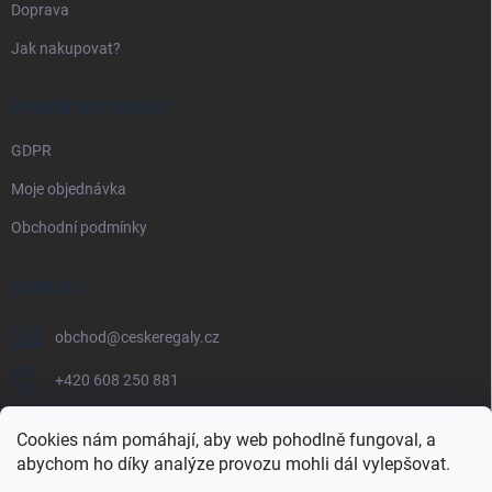
Doprava
Jak nakupovat?
PRÁVNÍ INFORMACE
GDPR
Moje objednávka
Obchodní podmínky
KONTAKT
obchod
@
ceskeregaly.cz
+420 608 250 881
Cookies nám pomáhají, aby web pohodlně fungoval, a
abychom ho díky analýze provozu mohli dál vylepšovat.