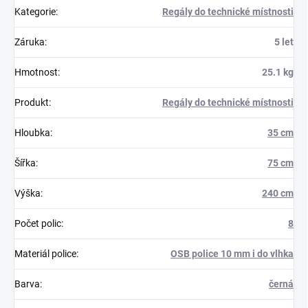
Kategorie
:
Regály do technické místnosti
Záruka
:
5 let
Hmotnost
:
25.1 kg
Produkt
:
Regály do technické místnosti
Hloubka
:
35 cm
Šířka
:
75 cm
Výška
:
240 cm
Počet polic
:
8
Materiál police
:
OSB police 10 mm i do vlhka
Barva
:
černá