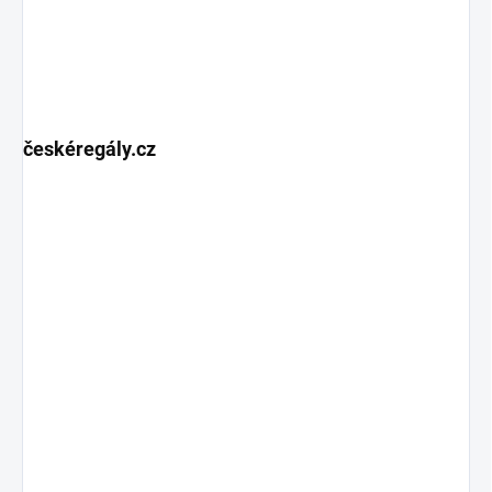
českéregály.cz