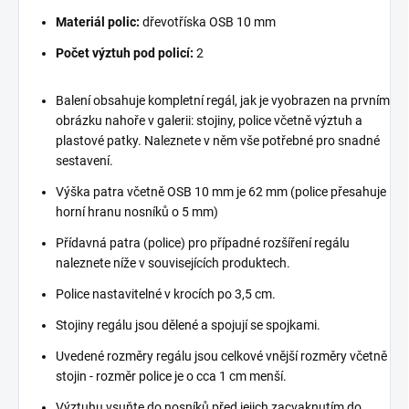
Materiál polic:
dřevotříska OSB 10 mm
Počet výztuh pod policí:
2
Balení obsahuje kompletní regál, jak je vyobrazen na prvním
obrázku nahoře v galerii: stojiny, police včetně výztuh a
plastové patky. Naleznete v něm vše potřebné pro snadné
sestavení.
Výška patra včetně OSB 10 mm je 62 mm (police přesahuje
horní hranu nosníků o 5 mm)
Přídavná patra (police) pro případné rozšíření regálu
naleznete níže v souvisejících produktech.
Police nastavitelné v krocích po 3,5 cm.
Stojiny regálu jsou dělené a spojují se spojkami.
Uvedené rozměry regálu jsou celkové vnější rozměry včetně
stojin - rozměr police je o cca 1 cm menší.
Výztuhu vsuňte do nosníků před jejich zacvaknutím do