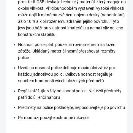
prostředí: OSB deska je technický materiál, který reaguje na
okolní vlhkost. Při dlouhodobém vystavení vysoké vlhkosti
může dojít k mírnému zvětšení objemu desky (nabobtnání)
až o 10 % a k přirozenému zdrsnění jejího povrchu. Tyto
jevy jsou běžnou vlastností materiálu a nemají vliv na jeho
konstrukční stabilitu.
Nosnost police platí pouze při rovnoměrném rozložení
zátěže. Ukládaný materiál nesmí přesahovat rozměry
police
Uvedená nosnost police definuje maximální zátěž pro
každou jednotlivou polici. Celková nosnost regálu je
součtem hmotností všech uložených předmětů
Regál zatěžujte vždy od spodní police. Nejtěžší předměty
patří dolů, lehčí nahoru
Předměty na police pokládejte, neposouvejte je po povrchu
Při montáži použijte ochranné rukavice