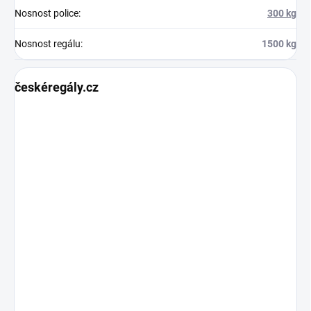
Nosnost police
:
300 kg
Nosnost regálu
:
1500 kg
českéregály.cz