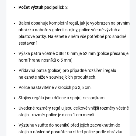
Počet výztuh pod policí:
2
Balení obsahuje kompletní regál, jak je vyobrazen na prvním
obrázku nahoře v galerii: stojiny, police včetně výztuh a
plastové patky. Naleznete v něm vše potřebné pro snadné
sestavení.
Výška patra včetně OSB 10 mm je 62 mm (police přesahuje
horní hranu nosníků o 5 mm)
Přídavná patra (police) pro případné rozšíření regálu
naleznete níže v souvisejících produktech.
Police nastavitelné v krocích po 3,5 cm.
Stojiny regálu jsou dělené a spojují se spojkami.
Uvedené rozměry regálu jsou celkové vnější rozměry včetně
stojin - rozměr police je o cca 1 cm menší.
Výztuhu vsuňte do nosníků před jejich zacvaknutím do
stojin a následně posuňte na střed police podle obrázku.