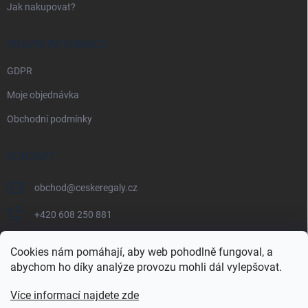
Jak nakupovat?
PRÁVNÍ INFORMACE
GDPR
Moje objednávka
Obchodní podmínky
KONTAKT
obchod
@
ceskeregaly.cz
+420 608 250 881
Cookies nám pomáhají, aby web pohodlně fungoval, a
abychom ho díky analýze provozu mohli dál vylepšovat.
Více informací najdete zde