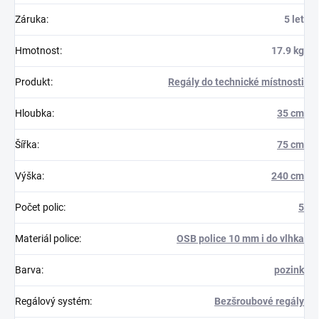
Záruka
:
5 let
Hmotnost
:
17.9 kg
Produkt
:
Regály do technické místnosti
Hloubka
:
35 cm
Šířka
:
75 cm
Výška
:
240 cm
Počet polic
:
5
Materiál police
:
OSB police 10 mm i do vlhka
Barva
:
pozink
Regálový systém
:
Bezšroubové regály