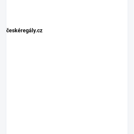
českéregály.cz