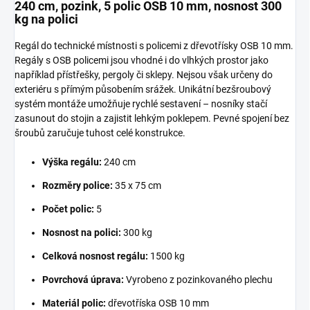
240 cm, pozink, 5 polic OSB 10 mm, nosnost 300
kg na polici
Regál do technické místnosti s policemi z dřevotřísky OSB 10 mm.
Regály s OSB policemi jsou vhodné i do vlhkých prostor jako
například přístřešky, pergoly či sklepy. Nejsou však určeny do
exteriéru s přímým působením srážek. Unikátní bezšroubový
systém montáže umožňuje rychlé sestavení – nosníky stačí
zasunout do stojin a zajistit lehkým poklepem. Pevné spojení bez
šroubů zaručuje tuhost celé konstrukce.
Výška regálu:
240 cm
Rozměry police:
35 x 75 cm
Počet polic:
5
Nosnost na polici:
300 kg
Celková nosnost regálu:
1500 kg
Povrchová úprava:
Vyrobeno z pozinkovaného plechu
Materiál polic:
dřevotříska OSB 10 mm