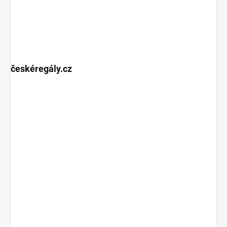
českéregály.cz