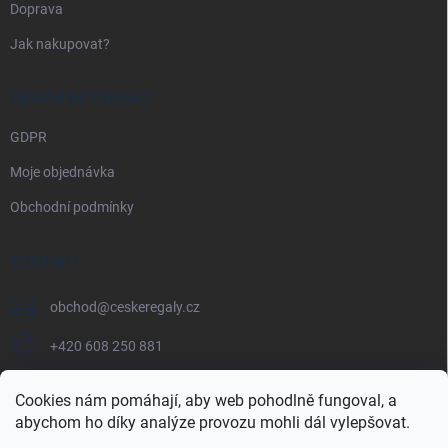
Doprava
Jak nakupovat?
PRÁVNÍ INFORMACE
GDPR
Moje objednávka
Obchodní podmínky
KONTAKT
obchod
@
ceskeregaly.cz
+420 608 250 881
Cookies nám pomáhají, aby web pohodlně fungoval, a
abychom ho díky analýze provozu mohli dál vylepšovat.