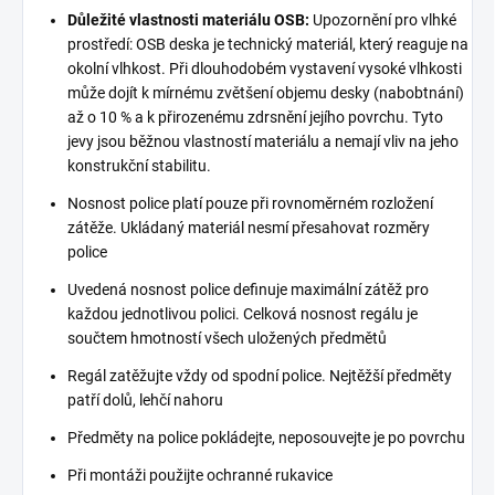
Důležité vlastnosti materiálu OSB:
Upozornění pro vlhké
prostředí: OSB deska je technický materiál, který reaguje na
okolní vlhkost. Při dlouhodobém vystavení vysoké vlhkosti
může dojít k mírnému zvětšení objemu desky (nabobtnání)
až o 10 % a k přirozenému zdrsnění jejího povrchu. Tyto
jevy jsou běžnou vlastností materiálu a nemají vliv na jeho
konstrukční stabilitu.
Nosnost police platí pouze při rovnoměrném rozložení
zátěže. Ukládaný materiál nesmí přesahovat rozměry
police
Uvedená nosnost police definuje maximální zátěž pro
každou jednotlivou polici. Celková nosnost regálu je
součtem hmotností všech uložených předmětů
Regál zatěžujte vždy od spodní police. Nejtěžší předměty
patří dolů, lehčí nahoru
Předměty na police pokládejte, neposouvejte je po povrchu
Při montáži použijte ochranné rukavice