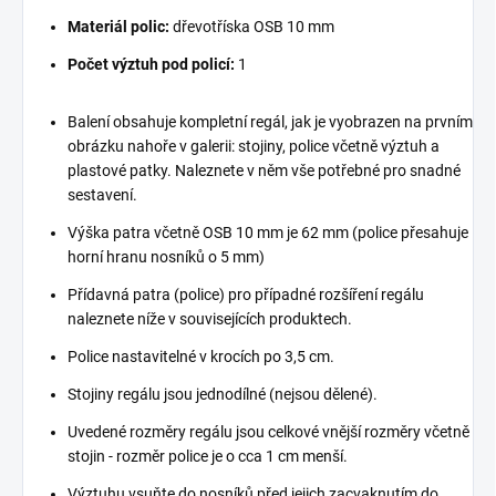
Materiál polic:
dřevotříska OSB 10 mm
Počet výztuh pod policí:
1
Balení obsahuje kompletní regál, jak je vyobrazen na prvním
obrázku nahoře v galerii: stojiny, police včetně výztuh a
plastové patky. Naleznete v něm vše potřebné pro snadné
sestavení.
Výška patra včetně OSB 10 mm je 62 mm (police přesahuje
horní hranu nosníků o 5 mm)
Přídavná patra (police) pro případné rozšíření regálu
naleznete níže v souvisejících produktech.
Police nastavitelné v krocích po 3,5 cm.
Stojiny regálu jsou jednodílné (nejsou dělené).
Uvedené rozměry regálu jsou celkové vnější rozměry včetně
stojin - rozměr police je o cca 1 cm menší.
Výztuhu vsuňte do nosníků před jejich zacvaknutím do