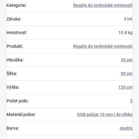
Kategorie
:
Regály do technické místnosti
Záruka
:
5 let
Hmotnost
:
10.8 kg
Produkt
:
Regály do technické místnosti
Hloubka
:
35 cm
Šířka
:
90 cm
Výška
:
120 cm
Počet polic
:
3
Materiál police
:
OSB police 10 mm i do vlhka
Barva
:
modrá