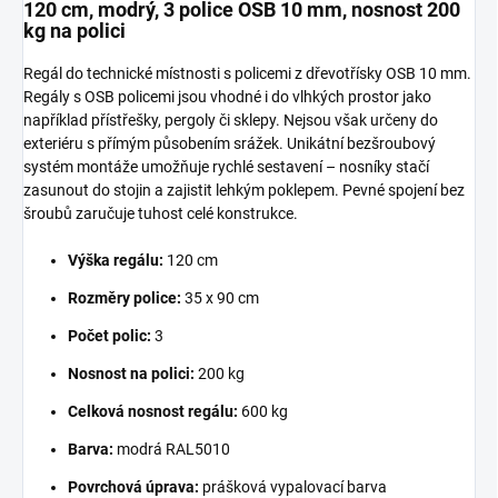
120 cm, modrý, 3 police OSB 10 mm, nosnost 200
kg na polici
Regál do technické místnosti s policemi z dřevotřísky OSB 10 mm.
Regály s OSB policemi jsou vhodné i do vlhkých prostor jako
například přístřešky, pergoly či sklepy. Nejsou však určeny do
exteriéru s přímým působením srážek. Unikátní bezšroubový
systém montáže umožňuje rychlé sestavení – nosníky stačí
zasunout do stojin a zajistit lehkým poklepem. Pevné spojení bez
šroubů zaručuje tuhost celé konstrukce.
Výška regálu:
120 cm
Rozměry police:
35 x 90 cm
Počet polic:
3
Nosnost na polici:
200 kg
Celková nosnost regálu:
600 kg
Barva:
modrá RAL5010
Povrchová úprava:
prášková vypalovací barva