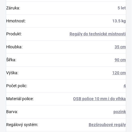
Záruka
:
5 let
Hmotnost
:
13.5 kg
Produkt
:
Regály do technické místnosti
Hloubka
:
35 cm
Šířka
:
90 cm
Výška
:
120 cm
Počet polic
:
4
Materiál police
:
OSB police 10 mm i do vlhka
Barva
:
pozink
Regálový systém
:
Bezšroubové regály