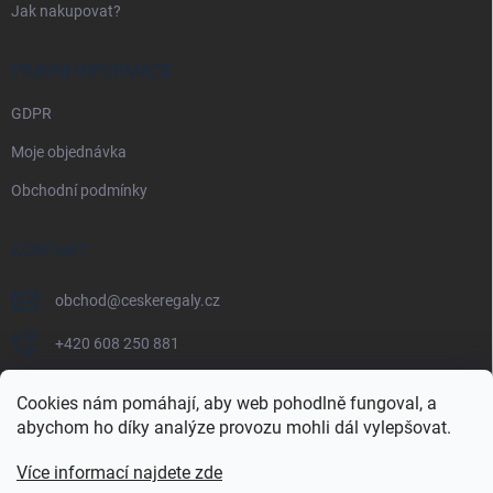
Jak nakupovat?
PRÁVNÍ INFORMACE
GDPR
Moje objednávka
Obchodní podmínky
KONTAKT
obchod
@
ceskeregaly.cz
+420 608 250 881
Cookies nám pomáhají, aby web pohodlně fungoval, a
abychom ho díky analýze provozu mohli dál vylepšovat.
Více informací najdete zde