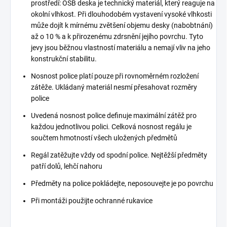
prostředí: OSB deska je technický materiál, který reaguje na
okolní vlhkost. Při dlouhodobém vystavení vysoké vlhkosti
může dojít k mírnému zvětšení objemu desky (nabobtnání)
až o 10 % a k přirozenému zdrsnění jejího povrchu. Tyto
jevy jsou běžnou vlastností materiálu a nemají vliv na jeho
konstrukční stabilitu.
Nosnost police platí pouze při rovnoměrném rozložení
zátěže. Ukládaný materiál nesmí přesahovat rozměry
police
Uvedená nosnost police definuje maximální zátěž pro
každou jednotlivou polici. Celková nosnost regálu je
součtem hmotností všech uložených předmětů
Regál zatěžujte vždy od spodní police. Nejtěžší předměty
patří dolů, lehčí nahoru
Předměty na police pokládejte, neposouvejte je po povrchu
Při montáži použijte ochranné rukavice