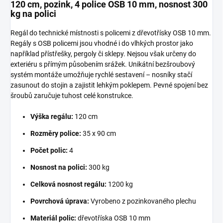
120 cm, pozink, 4 police OSB 10 mm, nosnost 300
kg na polici
Regál do technické místnosti s policemi z dřevotřísky OSB 10 mm.
Regály s OSB policemi jsou vhodné i do vlhkých prostor jako
například přístřešky, pergoly či sklepy. Nejsou však určeny do
exteriéru s přímým působením srážek. Unikátní bezšroubový
systém montáže umožňuje rychlé sestavení – nosníky stačí
zasunout do stojin a zajistit lehkým poklepem. Pevné spojení bez
šroubů zaručuje tuhost celé konstrukce.
Výška regálu:
120 cm
Rozměry police:
35 x 90 cm
Počet polic:
4
Nosnost na polici:
300 kg
Celková nosnost regálu:
1200 kg
Povrchová úprava:
Vyrobeno z pozinkovaného plechu
Materiál polic:
dřevotříska OSB 10 mm