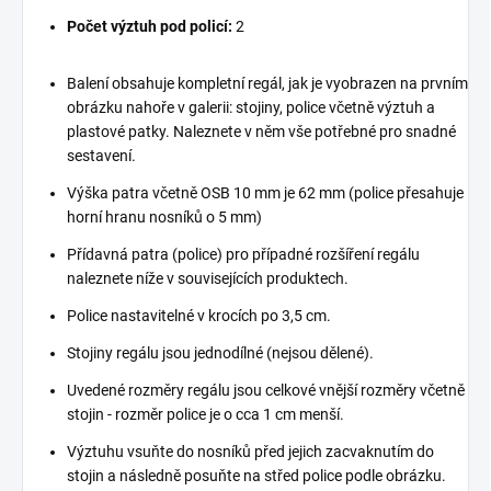
Počet výztuh pod policí:
2
Balení obsahuje kompletní regál, jak je vyobrazen na prvním
obrázku nahoře v galerii: stojiny, police včetně výztuh a
plastové patky. Naleznete v něm vše potřebné pro snadné
sestavení.
Výška patra včetně OSB 10 mm je 62 mm (police přesahuje
horní hranu nosníků o 5 mm)
Přídavná patra (police) pro případné rozšíření regálu
naleznete níže v souvisejících produktech.
Police nastavitelné v krocích po 3,5 cm.
Stojiny regálu jsou jednodílné (nejsou dělené).
Uvedené rozměry regálu jsou celkové vnější rozměry včetně
stojin - rozměr police je o cca 1 cm menší.
Výztuhu vsuňte do nosníků před jejich zacvaknutím do
stojin a následně posuňte na střed police podle obrázku.