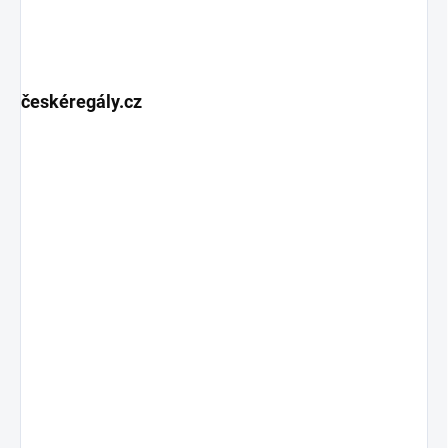
českéregály.cz