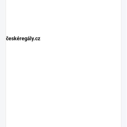
českéregály.cz