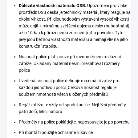
Důležité vlastnosti materiálu OSB:
Upozornění pro vlhké
prostředí: OSB deska je technický materiál, který reaguje na
okolní vlhkost. Při dlouhodobém vystavení vysoké vlhkosti
může dojít k mírnému zvětšení objemu desky (nabobtnání)
až o 10 % a k přirozenému zdrsnění jejího povrchu. Tyto
jevy jsou běžnou vlastností materiálu a nemají vliv na jeho
konstrukční stabilitu.
Nosnost police platí pouze při rovnoměrném rozložení
zátěže. Ukládaný materiál nesmí přesahovat rozměry
police
Uvedená nosnost police definuje maximální zátěž pro
každou jednotlivou polici. Celková nosnost regálu je
součtem hmotností všech uložených předmětů
Regál zatěžujte vždy od spodní police. Nejtěžší předměty
patří dolů, lehčí nahoru
Předměty na police pokládejte, neposouvejte je po povrchu
Při montáži použijte ochranné rukavice