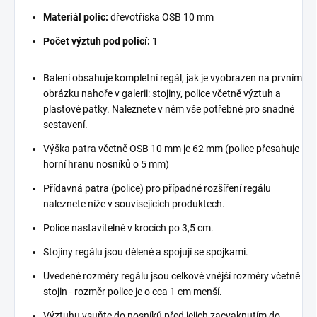
Materiál polic:
dřevotříska OSB 10 mm
Počet výztuh pod policí:
1
Balení obsahuje kompletní regál, jak je vyobrazen na prvním
obrázku nahoře v galerii: stojiny, police včetně výztuh a
plastové patky. Naleznete v něm vše potřebné pro snadné
sestavení.
Výška patra včetně OSB 10 mm je 62 mm (police přesahuje
horní hranu nosníků o 5 mm)
Přídavná patra (police) pro případné rozšíření regálu
naleznete níže v souvisejících produktech.
Police nastavitelné v krocích po 3,5 cm.
Stojiny regálu jsou dělené a spojují se spojkami.
Uvedené rozměry regálu jsou celkové vnější rozměry včetně
stojin - rozměr police je o cca 1 cm menší.
Výztuhu vsuňte do nosníků před jejich zacvaknutím do