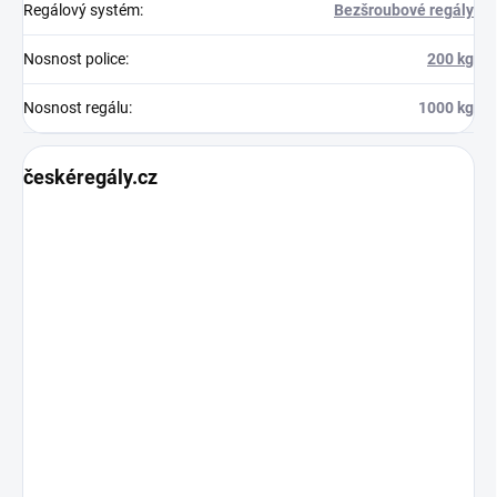
Regálový systém
:
Bezšroubové regály
Nosnost police
:
200 kg
Nosnost regálu
:
1000 kg
českéregály.cz