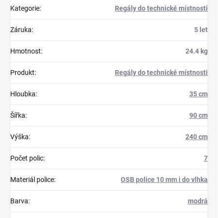
Kategorie
:
Regály do technické místnosti
Záruka
:
5 let
Hmotnost
:
24.4 kg
Produkt
:
Regály do technické místnosti
Hloubka
:
35 cm
Šířka
:
90 cm
Výška
:
240 cm
Počet polic
:
7
Materiál police
:
OSB police 10 mm i do vlhka
Barva
:
modrá