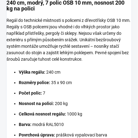
240 cm, modrý, 7 polic OSB 10 mm, nosnost 200
kg na polici
Regál do technické místnosti s policemi z dřevotřísky OSB 10 mm.
Regály s OSB policemi jsou vhodné i do vlhkých prostor jako
například přístřešky, pergoly či sklepy. Nejsou však určeny do
exteriéru s přímým působením srážek. Unikátní bezšroubový
systém montáže umožňuje rychlé sestavení – nosníky stačí
zasunout do stojin a zajistit lehkým poklepem. Pevné spojení bez
šroubů zaručuje tuhost celé konstrukce.
Výška regálu:
240 cm
Rozměry police:
35 x 90 cm
Počet polic:
7
Nosnost na polici:
200 kg
Celková nosnost regálu:
1000 kg
Barva:
modrá RAL5010
Povrchová úprava:
prášková vypalovací barva