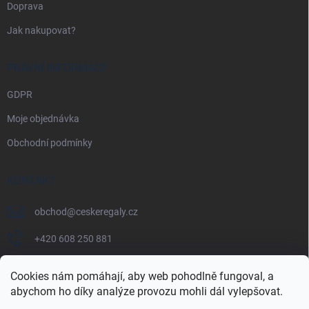
Doprava
Jak nakupovat?
PRÁVNÍ INFORMACE
GDPR
Moje objednávka
Obchodní podmínky
KONTAKT
obchod
@
ceskeregaly.cz
+420 608 250 881
Cookies nám pomáhají, aby web pohodlně fungoval, a
abychom ho díky analýze provozu mohli dál vylepšovat.