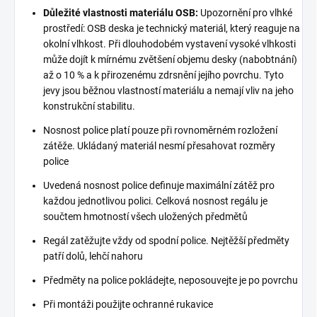
Důležité vlastnosti materiálu OSB:
Upozornění pro vlhké
prostředí: OSB deska je technický materiál, který reaguje na
okolní vlhkost. Při dlouhodobém vystavení vysoké vlhkosti
může dojít k mírnému zvětšení objemu desky (nabobtnání)
až o 10 % a k přirozenému zdrsnění jejího povrchu. Tyto
jevy jsou běžnou vlastností materiálu a nemají vliv na jeho
konstrukční stabilitu.
Nosnost police platí pouze při rovnoměrném rozložení
zátěže. Ukládaný materiál nesmí přesahovat rozměry
police
Uvedená nosnost police definuje maximální zátěž pro
každou jednotlivou polici. Celková nosnost regálu je
součtem hmotností všech uložených předmětů
Regál zatěžujte vždy od spodní police. Nejtěžší předměty
patří dolů, lehčí nahoru
Předměty na police pokládejte, neposouvejte je po povrchu
Při montáži použijte ochranné rukavice