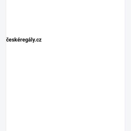
českéregály.cz