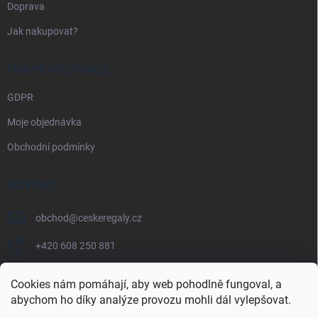
Doprava
Jak nakupovat?
PRÁVNÍ INFORMACE
GDPR
Moje objednávka
Obchodní podmínky
KONTAKT
obchod
@
ceskeregaly.cz
+420 608 250 881
Cookies nám pomáhají, aby web pohodlně fungoval, a
abychom ho díky analýze provozu mohli dál vylepšovat.