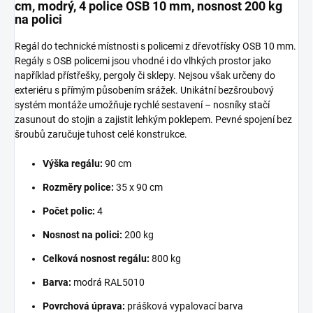
cm, modrý, 4 police OSB 10 mm, nosnost 200 kg
na polici
Regál do technické místnosti s policemi z dřevotřísky OSB 10 mm.
Regály s OSB policemi jsou vhodné i do vlhkých prostor jako
například přístřešky, pergoly či sklepy. Nejsou však určeny do
exteriéru s přímým působením srážek. Unikátní bezšroubový
systém montáže umožňuje rychlé sestavení – nosníky stačí
zasunout do stojin a zajistit lehkým poklepem. Pevné spojení bez
šroubů zaručuje tuhost celé konstrukce.
Výška regálu:
90 cm
Rozměry police:
35 x 90 cm
Počet polic:
4
Nosnost na polici:
200 kg
Celková nosnost regálu:
800 kg
Barva:
modrá RAL5010
Povrchová úprava:
prášková vypalovací barva