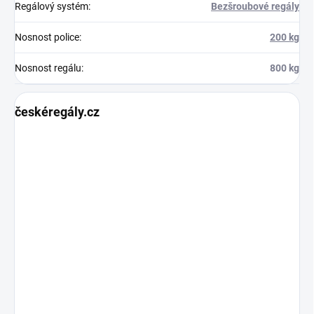
Regálový systém
:
Bezšroubové regály
Nosnost police
:
200 kg
Nosnost regálu
:
800 kg
českéregály.cz