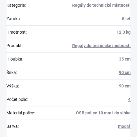
Kategorie
:
Regály do technické místnosti
Záruka
:
5 let
Hmotnost
:
12.3 kg
Produkt
:
Regály do technické místnosti
Hloubka
:
35 cm
Šířka
:
90 cm
Výška
:
90 cm
Počet polic
:
4
Materiál police
:
OSB police 10 mm i do vlhka
Barva
:
modrá