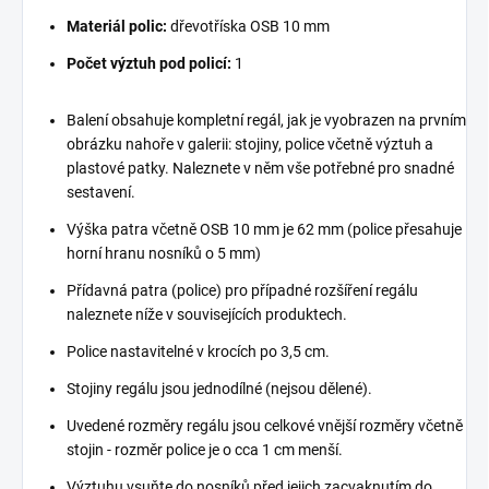
Materiál polic:
dřevotříska OSB 10 mm
Počet výztuh pod policí:
1
Balení obsahuje kompletní regál, jak je vyobrazen na prvním
obrázku nahoře v galerii: stojiny, police včetně výztuh a
plastové patky. Naleznete v něm vše potřebné pro snadné
sestavení.
Výška patra včetně OSB 10 mm je 62 mm (police přesahuje
horní hranu nosníků o 5 mm)
Přídavná patra (police) pro případné rozšíření regálu
naleznete níže v souvisejících produktech.
Police nastavitelné v krocích po 3,5 cm.
Stojiny regálu jsou jednodílné (nejsou dělené).
Uvedené rozměry regálu jsou celkové vnější rozměry včetně
stojin - rozměr police je o cca 1 cm menší.
Výztuhu vsuňte do nosníků před jejich zacvaknutím do