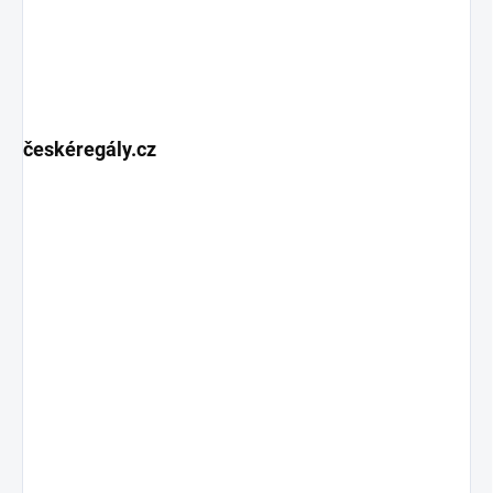
českéregály.cz