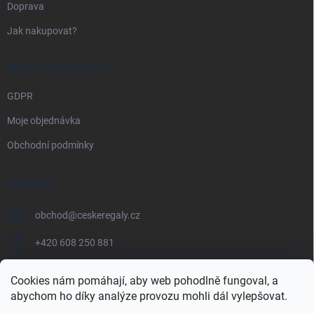
Doprava
Jak nakupovat?
PRÁVNÍ INFORMACE
GDPR
Moje objednávka
Obchodní podmínky
KONTAKT
obchod
@
ceskeregaly.cz
+420 608 250 881
Cookies nám pomáhají, aby web pohodlně fungoval, a
abychom ho díky analýze provozu mohli dál vylepšovat.