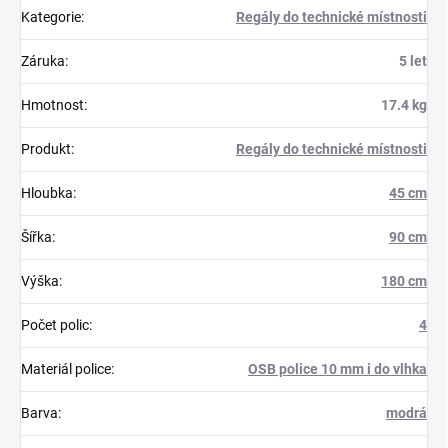
Kategorie
:
Regály do technické místnosti
Záruka
:
5 let
Hmotnost
:
17.4 kg
Produkt
:
Regály do technické místnosti
Hloubka
:
45 cm
Šířka
:
90 cm
Výška
:
180 cm
Počet polic
:
4
Materiál police
:
OSB police 10 mm i do vlhka
Barva
:
modrá