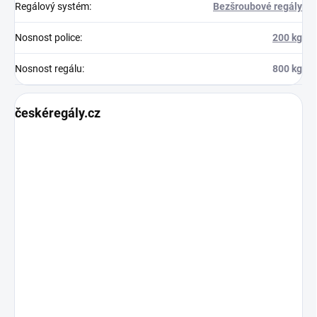
Regálový systém
:
Bezšroubové regály
Nosnost police
:
200 kg
Nosnost regálu
:
800 kg
českéregály.cz