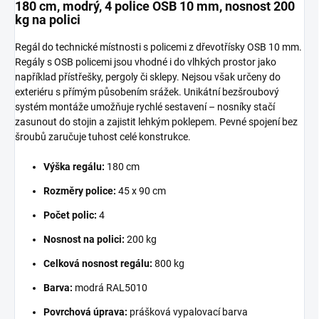
180 cm, modrý, 4 police OSB 10 mm, nosnost 200
kg na polici
Regál do technické místnosti s policemi z dřevotřísky OSB 10 mm.
Regály s OSB policemi jsou vhodné i do vlhkých prostor jako
například přístřešky, pergoly či sklepy. Nejsou však určeny do
exteriéru s přímým působením srážek. Unikátní bezšroubový
systém montáže umožňuje rychlé sestavení – nosníky stačí
zasunout do stojin a zajistit lehkým poklepem. Pevné spojení bez
šroubů zaručuje tuhost celé konstrukce.
Výška regálu:
180 cm
Rozměry police:
45 x 90 cm
Počet polic:
4
Nosnost na polici:
200 kg
Celková nosnost regálu:
800 kg
Barva:
modrá RAL5010
Povrchová úprava:
prášková vypalovací barva