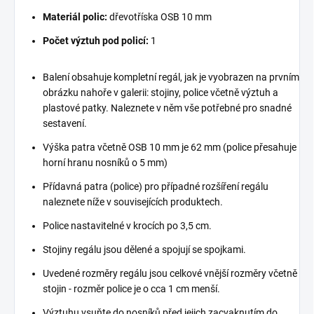
Materiál polic:
dřevotříska OSB 10 mm
Počet výztuh pod policí:
1
Balení obsahuje kompletní regál, jak je vyobrazen na prvním
obrázku nahoře v galerii: stojiny, police včetně výztuh a
plastové patky. Naleznete v něm vše potřebné pro snadné
sestavení.
Výška patra včetně OSB 10 mm je 62 mm (police přesahuje
horní hranu nosníků o 5 mm)
Přídavná patra (police) pro případné rozšíření regálu
naleznete níže v souvisejících produktech.
Police nastavitelné v krocích po 3,5 cm.
Stojiny regálu jsou dělené a spojují se spojkami.
Uvedené rozměry regálu jsou celkové vnější rozměry včetně
stojin - rozměr police je o cca 1 cm menší.
Výztuhu vsuňte do nosníků před jejich zacvaknutím do