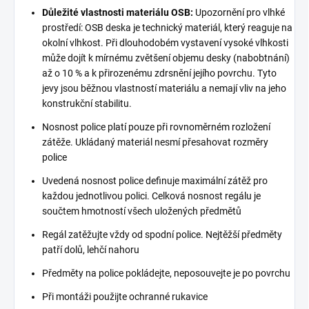
Důležité vlastnosti materiálu OSB:
Upozornění pro vlhké
prostředí: OSB deska je technický materiál, který reaguje na
okolní vlhkost. Při dlouhodobém vystavení vysoké vlhkosti
může dojít k mírnému zvětšení objemu desky (nabobtnání)
až o 10 % a k přirozenému zdrsnění jejího povrchu. Tyto
jevy jsou běžnou vlastností materiálu a nemají vliv na jeho
konstrukční stabilitu.
Nosnost police platí pouze při rovnoměrném rozložení
zátěže. Ukládaný materiál nesmí přesahovat rozměry
police
Uvedená nosnost police definuje maximální zátěž pro
každou jednotlivou polici. Celková nosnost regálu je
součtem hmotností všech uložených předmětů
Regál zatěžujte vždy od spodní police. Nejtěžší předměty
patří dolů, lehčí nahoru
Předměty na police pokládejte, neposouvejte je po povrchu
Při montáži použijte ochranné rukavice