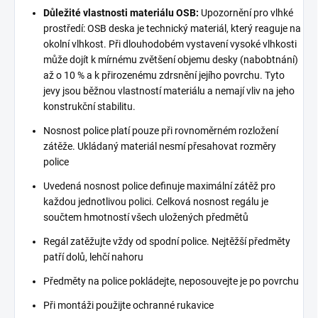
Důležité vlastnosti materiálu OSB:
Upozornění pro vlhké
prostředí: OSB deska je technický materiál, který reaguje na
okolní vlhkost. Při dlouhodobém vystavení vysoké vlhkosti
může dojít k mírnému zvětšení objemu desky (nabobtnání)
až o 10 % a k přirozenému zdrsnění jejího povrchu. Tyto
jevy jsou běžnou vlastností materiálu a nemají vliv na jeho
konstrukční stabilitu.
Nosnost police platí pouze při rovnoměrném rozložení
zátěže. Ukládaný materiál nesmí přesahovat rozměry
police
Uvedená nosnost police definuje maximální zátěž pro
každou jednotlivou polici. Celková nosnost regálu je
součtem hmotností všech uložených předmětů
Regál zatěžujte vždy od spodní police. Nejtěžší předměty
patří dolů, lehčí nahoru
Předměty na police pokládejte, neposouvejte je po povrchu
Při montáži použijte ochranné rukavice