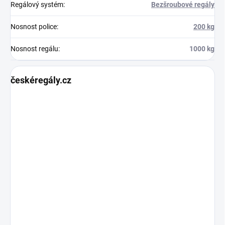
Regálový systém
:
Bezšroubové regály
Nosnost police
:
200 kg
Nosnost regálu
:
1000 kg
českéregály.cz