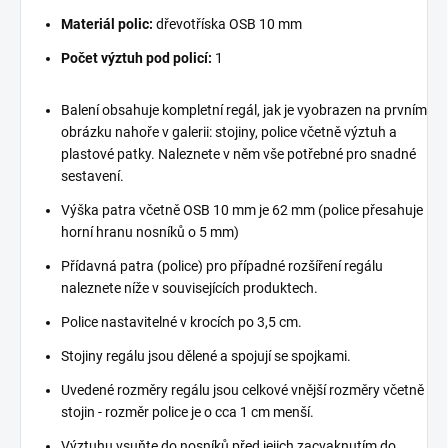
Materiál polic:
dřevotříska OSB 10 mm
Počet výztuh pod policí:
1
Balení obsahuje kompletní regál, jak je vyobrazen na prvním
obrázku nahoře v galerii: stojiny, police včetně výztuh a
plastové patky. Naleznete v něm vše potřebné pro snadné
sestavení.
Výška patra včetně OSB 10 mm je 62 mm (police přesahuje
horní hranu nosníků o 5 mm)
Přídavná patra (police) pro případné rozšíření regálu
naleznete níže v souvisejících produktech.
Police nastavitelné v krocích po 3,5 cm.
Stojiny regálu jsou dělené a spojují se spojkami.
Uvedené rozměry regálu jsou celkové vnější rozměry včetně
stojin - rozměr police je o cca 1 cm menší.
Výztuhu vsuňte do nosníků před jejich zacvaknutím do