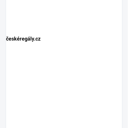
českéregály.cz