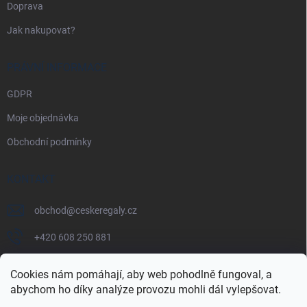
Doprava
Jak nakupovat?
PRÁVNÍ INFORMACE
GDPR
Moje objednávka
Obchodní podmínky
KONTAKT
obchod
@
ceskeregaly.cz
+420 608 250 881
Cookies nám pomáhají, aby web pohodlně fungoval, a
abychom ho díky analýze provozu mohli dál vylepšovat.