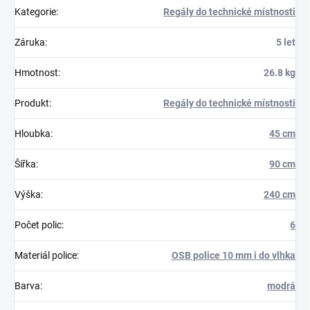
Kategorie
:
Regály do technické místnosti
Záruka
:
5 let
Hmotnost
:
26.8 kg
Produkt
:
Regály do technické místnosti
Hloubka
:
45 cm
Šířka
:
90 cm
Výška
:
240 cm
Počet polic
:
6
Materiál police
:
OSB police 10 mm i do vlhka
Barva
:
modrá