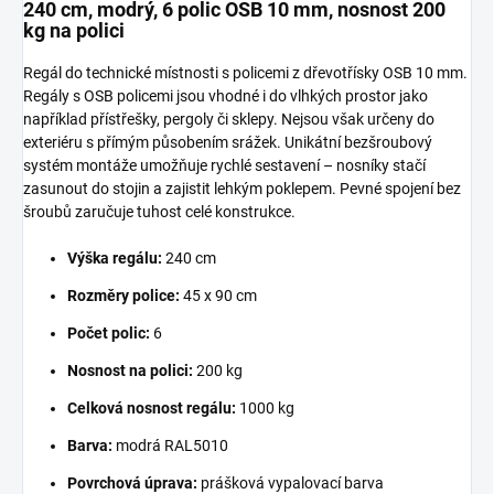
240 cm, modrý, 6 polic OSB 10 mm, nosnost 200
kg na polici
Regál do technické místnosti s policemi z dřevotřísky OSB 10 mm.
Regály s OSB policemi jsou vhodné i do vlhkých prostor jako
například přístřešky, pergoly či sklepy. Nejsou však určeny do
exteriéru s přímým působením srážek. Unikátní bezšroubový
systém montáže umožňuje rychlé sestavení – nosníky stačí
zasunout do stojin a zajistit lehkým poklepem. Pevné spojení bez
šroubů zaručuje tuhost celé konstrukce.
Výška regálu:
240 cm
Rozměry police:
45 x 90 cm
Počet polic:
6
Nosnost na polici:
200 kg
Celková nosnost regálu:
1000 kg
Barva:
modrá RAL5010
Povrchová úprava:
prášková vypalovací barva