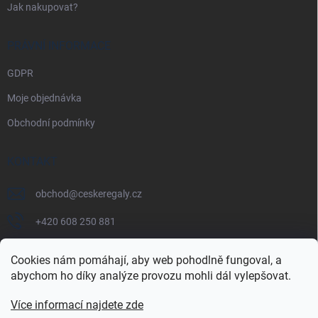
Jak nakupovat?
PRÁVNÍ INFORMACE
GDPR
Moje objednávka
Obchodní podmínky
KONTAKT
obchod
@
ceskeregaly.cz
+420 608 250 881
Cookies nám pomáhají, aby web pohodlně fungoval, a
abychom ho díky analýze provozu mohli dál vylepšovat.
Více informací najdete zde