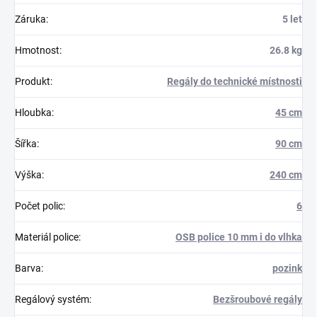
Záruka
:
5 let
Hmotnost
:
26.8 kg
Produkt
:
Regály do technické místnosti
Hloubka
:
45 cm
Šířka
:
90 cm
Výška
:
240 cm
Počet polic
:
6
Materiál police
:
OSB police 10 mm i do vlhka
Barva
:
pozink
Regálový systém
:
Bezšroubové regály