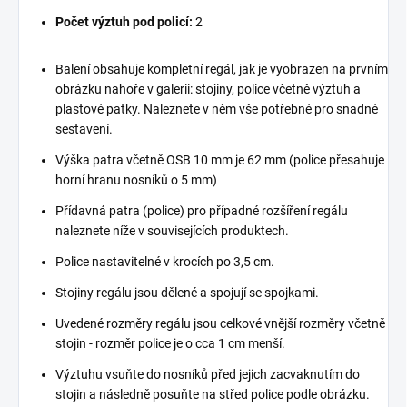
Počet výztuh pod policí:
2
Balení obsahuje kompletní regál, jak je vyobrazen na prvním
obrázku nahoře v galerii: stojiny, police včetně výztuh a
plastové patky. Naleznete v něm vše potřebné pro snadné
sestavení.
Výška patra včetně OSB 10 mm je 62 mm (police přesahuje
horní hranu nosníků o 5 mm)
Přídavná patra (police) pro případné rozšíření regálu
naleznete níže v souvisejících produktech.
Police nastavitelné v krocích po 3,5 cm.
Stojiny regálu jsou dělené a spojují se spojkami.
Uvedené rozměry regálu jsou celkové vnější rozměry včetně
stojin - rozměr police je o cca 1 cm menší.
Výztuhu vsuňte do nosníků před jejich zacvaknutím do
stojin a následně posuňte na střed police podle obrázku.