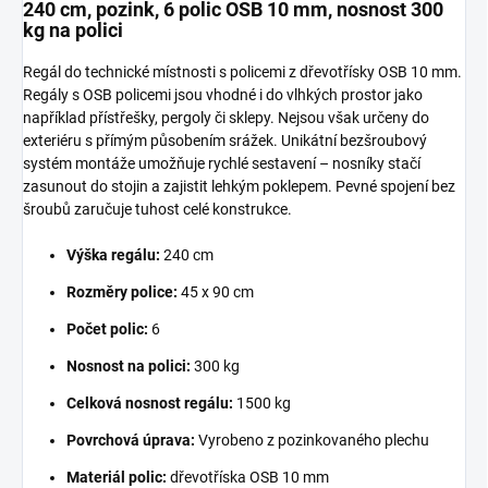
240 cm, pozink, 6 polic OSB 10 mm, nosnost 300
kg na polici
Regál do technické místnosti s policemi z dřevotřísky OSB 10 mm.
Regály s OSB policemi jsou vhodné i do vlhkých prostor jako
například přístřešky, pergoly či sklepy. Nejsou však určeny do
exteriéru s přímým působením srážek. Unikátní bezšroubový
systém montáže umožňuje rychlé sestavení – nosníky stačí
zasunout do stojin a zajistit lehkým poklepem. Pevné spojení bez
šroubů zaručuje tuhost celé konstrukce.
Výška regálu:
240 cm
Rozměry police:
45 x 90 cm
Počet polic:
6
Nosnost na polici:
300 kg
Celková nosnost regálu:
1500 kg
Povrchová úprava:
Vyrobeno z pozinkovaného plechu
Materiál polic:
dřevotříska OSB 10 mm