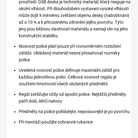
prostředí: OSB deska je technický materiál, který reaguje na
okolní vlhkost. Při dlouhodobém vystavení vysoké vlhkosti
může dojít k mírnému zvětšení objemu desky (nabobtnání)
až o 10 % a k přirozenému zdrsnění jejího povrchu. Tyto
jevy jsou běžnou vlastností materiálu a nemají vliv na jeho
konstrukční stabilitu.
Nosnost police platí pouze při rovnoměrném rozložení
zátěže. Ukládaný materiál nesmí přesahovat rozměry
police
Uvedená nosnost police definuje maximální zátěž pro
každou jednotlivou polici. Celková nosnost regálu je
součtem hmotností všech uložených předmětů
Regál zatěžujte vždy od spodní police. Nejtěžší předměty
patří dolů, lehčí nahoru
Předměty na police pokládejte, neposouvejte je po povrchu
Při montáži použijte ochranné rukavice