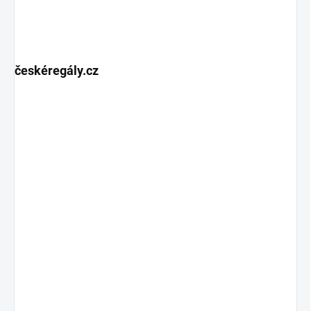
českéregály.cz