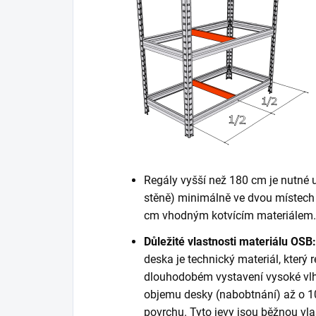
Regály vyšší než 180 cm je nutné 
stěně) minimálně ve dvou místech 
cm vhodným kotvícím materiálem. K
Důležité vlastnosti materiálu OSB:
deska je technický materiál, který r
dlouhodobém vystavení vysoké vlh
objemu desky (nabobtnání) až o 10
povrchu. Tyto jevy jsou běžnou vla