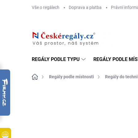
Přejít
Vše o regálech
Doprava a platba
Právní inform
na
obsah
REGÁLY PODLE TYPU
REGÁLY PODLE MÍ
Domů
Regály podle místnosti
Regály do techni
ZNAČKA:
BIEDRAX
DOPRAVA ZDARMA
OSB 10 MM (VLHKO)