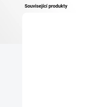
Související produkty
OSB 10 MM (VLHKO)
SKLADEM
Patro k regálu Biedrax 45
Zá
x 90 cm, modré, police
Bi
OSB 10 mm, nosnost 200
pro
kg
re
396 Kč
31
327,27 Kč bez DPH
25,
−
+