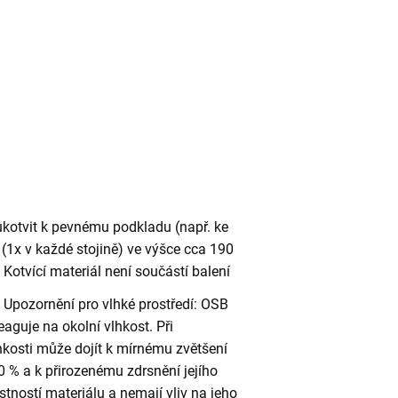
ukotvit k pevnému podkladu (např. ke
(1x v každé stojině) ve výšce cca 190
otvící materiál není součástí balení
Upozornění pro vlhké prostředí: OSB
eaguje na okolní vlhkost. Při
kosti může dojít k mírnému zvětšení
 % a k přirozenému zdrsnění jejího
stností materiálu a nemají vliv na jeho