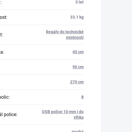
a
:
5 let
ost
:
33.1 kg
Regály do technické
t
:
místnosti
ka
:
45 cm
90 cm
270 cm
polic
:
8
OSB police 10 mm i do
l police
:
vlhka
modrá