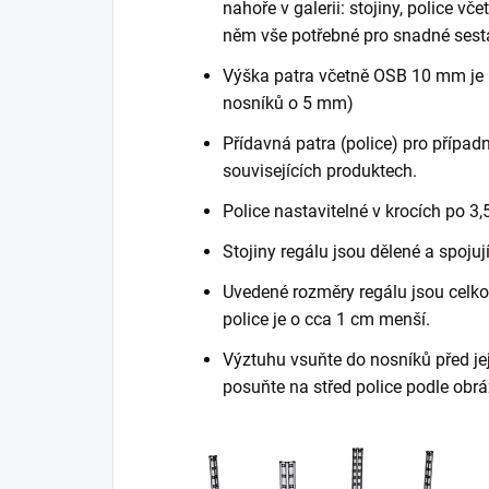
nahoře v galerii: stojiny, police vč
něm vše potřebné pro snadné sest
Výška patra včetně OSB 10 mm je 
nosníků o 5 mm)
Přídavná patra (police) pro případn
souvisejících produktech.
Police nastavitelné v krocích po 3,
Stojiny regálu jsou dělené a spojuj
Uvedené rozměry regálu jsou celkov
police je o cca 1 cm menší.
Výztuhu vsuňte do nosníků před je
posuňte na střed police podle obrá