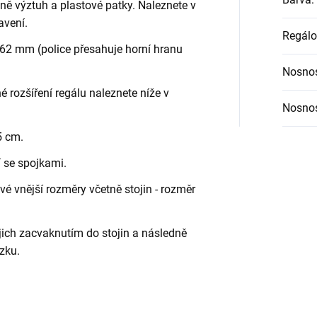
etně výztuh a plastové patky. Naleznete v
avení.
Regálo
62 mm (police přesahuje horní hranu
Nosnos
é rozšíření regálu naleznete níže v
Nosnos
5 cm.
í se spojkami.
é vnější rozměry včetně stojin - rozměr
jich zacvaknutím do stojin a následně
zku.