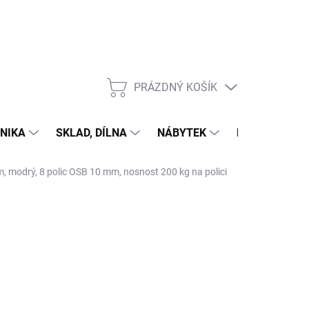
PRÁZDNÝ KOŠÍK
NÁKUPNÍ
KOŠÍK
NIKA
SKLAD, DÍLNA
NÁBYTEK
DŮM A ZAHR
m, modrý, 8 polic OSB 10 mm, nosnost 200 kg na polici