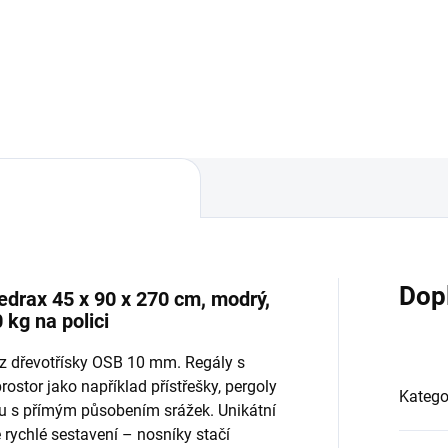
Do košíku
Do košíku
Dop
edrax 45 x 90 x 270 cm, modrý,
kg na polici
 z dřevotřísky OSB 10 mm. Regály s
ostor jako například přístřešky, pergoly
Katego
éru s přímým působením srážek. Unikátní
ychlé sestavení – nosníky stačí