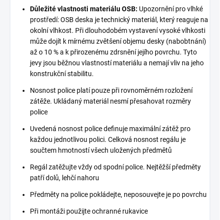
Důležité vlastnosti materiálu OSB:
Upozornění pro vlhké
prostředí: OSB deska je technický materiál, který reaguje na
okolní vlhkost. Při dlouhodobém vystavení vysoké vlhkosti
může dojít k mírnému zvětšení objemu desky (nabobtnání)
až o 10 % a k přirozenému zdrsnění jejího povrchu. Tyto
jevy jsou běžnou vlastností materiálu a nemají vliv na jeho
konstrukční stabilitu.
Nosnost police platí pouze při rovnoměrném rozložení
zátěže. Ukládaný materiál nesmí přesahovat rozměry
police
Uvedená nosnost police definuje maximální zátěž pro
každou jednotlivou polici. Celková nosnost regálu je
součtem hmotností všech uložených předmětů
Regál zatěžujte vždy od spodní police. Nejtěžší předměty
patří dolů, lehčí nahoru
Předměty na police pokládejte, neposouvejte je po povrchu
Při montáži použijte ochranné rukavice