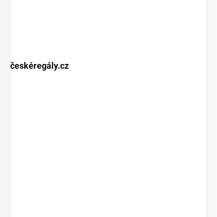
českéregály.cz