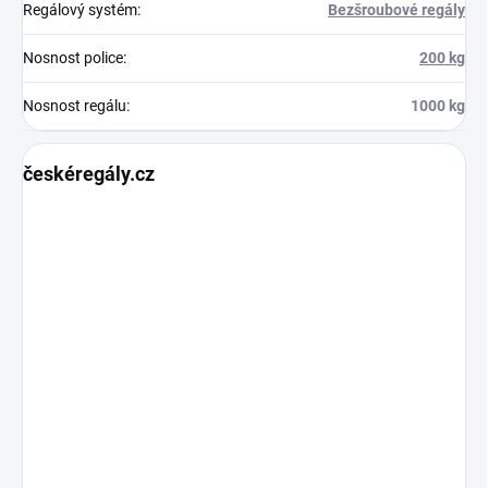
Regálový systém
:
Bezšroubové regály
Nosnost police
:
200 kg
Nosnost regálu
:
1000 kg
českéregály.cz