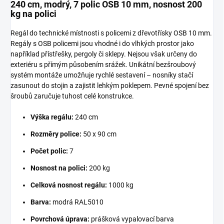
240 cm, modrý, 7 polic OSB 10 mm, nosnost 200
kg na polici
Regál do technické místnosti s policemi z dřevotřísky OSB 10 mm.
Regály s OSB policemi jsou vhodné i do vlhkých prostor jako
například přístřešky, pergoly či sklepy. Nejsou však určeny do
exteriéru s přímým působením srážek. Unikátní bezšroubový
systém montáže umožňuje rychlé sestavení – nosníky stačí
zasunout do stojin a zajistit lehkým poklepem. Pevné spojení bez
šroubů zaručuje tuhost celé konstrukce.
Výška regálu:
240 cm
Rozměry police:
50 x 90 cm
Počet polic:
7
Nosnost na polici:
200 kg
Celková nosnost regálu:
1000 kg
Barva:
modrá RAL5010
Povrchová úprava:
prášková vypalovací barva