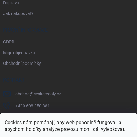
Doprava
Jak nakupovat?
PRÁVNÍ INFORMACE
GDPR
Moje objednávka
Obchodní podmínky
KONTAKT
obchod
@
ceskeregaly.cz
+420 608 250 881
Cookies nám pomáhají, aby web pohodlně fungoval, a
abychom ho díky analýze provozu mohli dál vylepšovat.