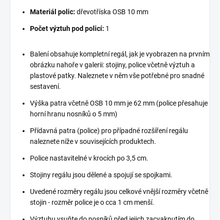
Materiál polic:
dřevotříska OSB 10 mm
Počet výztuh pod policí:
1
Balení obsahuje kompletní regál, jak je vyobrazen na prvním
obrázku nahoře v galerii: stojiny, police včetně výztuh a
plastové patky. Naleznete v něm vše potřebné pro snadné
sestavení.
Výška patra včetně OSB 10 mm je 62 mm (police přesahuje
horní hranu nosníků o 5 mm)
Přídavná patra (police) pro případné rozšíření regálu
naleznete níže v souvisejících produktech.
Police nastavitelné v krocích po 3,5 cm.
Stojiny regálu jsou dělené a spojují se spojkami.
Uvedené rozměry regálu jsou celkové vnější rozměry včetně
stojin - rozměr police je o cca 1 cm menší.
Výztuhu vsuňte do nosníků před jejich zacvaknutím do