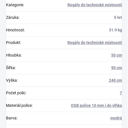
Kategorie
:
Regály do technické místnosti
Záruka
:
5 let
Hmotnost
:
31.9 kg
Produkt
:
Regály do technické místnosti
Hloubka
:
50 cm
Šířka
:
90 cm
Výška
:
240 cm
Počet polic
:
7
Materiál police
:
OSB police 10 mm i do vlhka
Barva
:
modrá