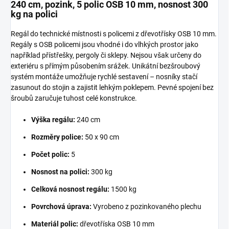
240 cm, pozink, 5 polic OSB 10 mm, nosnost 300
kg na polici
Regál do technické místnosti s policemi z dřevotřísky OSB 10 mm.
Regály s OSB policemi jsou vhodné i do vlhkých prostor jako
například přístřešky, pergoly či sklepy. Nejsou však určeny do
exteriéru s přímým působením srážek. Unikátní bezšroubový
systém montáže umožňuje rychlé sestavení – nosníky stačí
zasunout do stojin a zajistit lehkým poklepem. Pevné spojení bez
šroubů zaručuje tuhost celé konstrukce.
Výška regálu:
240 cm
Rozměry police:
50 x 90 cm
Počet polic:
5
Nosnost na polici:
300 kg
Celková nosnost regálu:
1500 kg
Povrchová úprava:
Vyrobeno z pozinkovaného plechu
Materiál polic:
dřevotříska OSB 10 mm