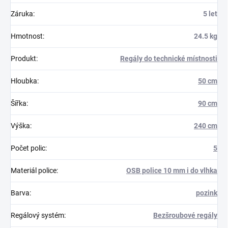
Záruka
:
5 let
Hmotnost
:
24.5 kg
Produkt
:
Regály do technické místnosti
Hloubka
:
50 cm
Šířka
:
90 cm
Výška
:
240 cm
Počet polic
:
5
Materiál police
:
OSB police 10 mm i do vlhka
Barva
:
pozink
Regálový systém
:
Bezšroubové regály