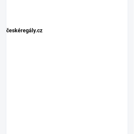
českéregály.cz