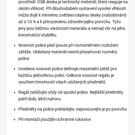
prostředí: OSB deska je technický materiál, který reaguje na
okolní vlhkost. Při dlouhodobém vystavení vysoké vlhkosti
může dojít k mírnému zvětšení objemu desky (nabobtnání)
až o 10 % a k přirozenému zdrsnění jejího povrchu. Tyto
jevy jsou běžnou vlastností materiálu a nemají vliv na jeho
konstrukční stabilitu.
Nosnost police platí pouze při rovnoměrném rozložení
zátěže. Ukládaný materiál nesmí přesahovat rozměry
police
Uvedená nosnost police definuje maximální zátěž pro
každou jednotlivou polici. Celková nosnost regálu je
součtem hmotností všech uložených předmětů
Regál zatěžujte vždy od spodní police. Nejtěžší předměty
patří dolů, lehčí nahoru
Předměty na police pokládejte, neposouvejte je po povrchu
Při montáži použijte ochranné rukavice