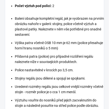
Počet výztuh pod policí:
2
Balení obsahuje kompletní regál, jak je vyobrazen na prvním
obrázku nahoře v galerii: stojiny, police včetně výztuh a
plastové patky. Naleznete v něm vše potřebné pro snadné
sestavení.
Výška patra včetně OSB 10 mm je 62 mm (police přesahuje
horní hranu nosníků o 5 mm)
Přídavná patra (police) pro případné rozšíření regálu
naleznete níže v souvisejících produktech.
Police nastavitelné v krocích po 3,5 cm.
Stojiny regálu jsou dělené a spojují se spojkami.
Uvedené rozměry regálu jsou celkové vnější rozměry včetně
stojin - rozměr police je o cca 1 cm menší.
Výztuhu vsuňte do nosníků před jejich zacvaknutím do
stojin a následně posuňte na střed police podle obrázku.