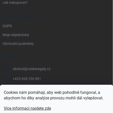
Jak nakupovat?
PRÁVNÍ INFORMACE
GDPR
Moje objednávka
Obchodní podmínky
KONTAKT
obchod
@
ceskeregaly.cz
+420 608 250 881
Cookies nám pomáhají, aby web pohodlně fungoval, a
abychom ho díky analýze provozu mohli dál vylepšovat.
Více informací najdete zde