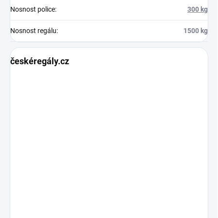
Nosnost police
:
300 kg
Nosnost regálu
:
1500 kg
českéregály.cz