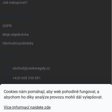
Jak nakupovat?
PRÁVNÍ INFORMACE
GDPR
Moje objednávka
Obchodní podmínky
KONTAKT
obchod
@
ceskeregaly.cz
+420 608 250 881
Cookies nám pomáhají, aby web pohodlně fungoval, a
abychom ho díky analýze provozu mohli dál vylepšovat.
Více informací najdete zde