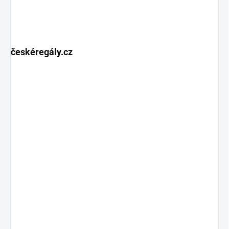
českéregály.cz