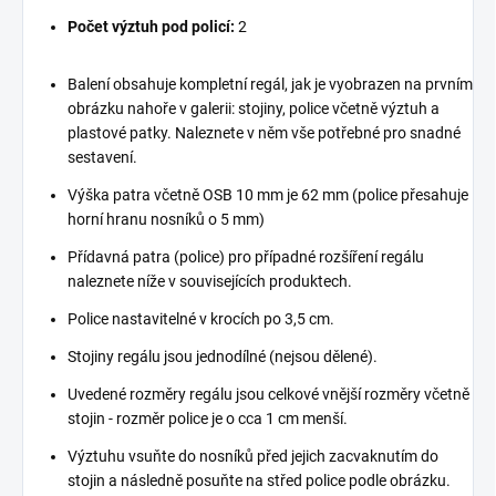
Počet výztuh pod policí:
2
Balení obsahuje kompletní regál, jak je vyobrazen na prvním
obrázku nahoře v galerii: stojiny, police včetně výztuh a
plastové patky. Naleznete v něm vše potřebné pro snadné
sestavení.
Výška patra včetně OSB 10 mm je 62 mm (police přesahuje
horní hranu nosníků o 5 mm)
Přídavná patra (police) pro případné rozšíření regálu
naleznete níže v souvisejících produktech.
Police nastavitelné v krocích po 3,5 cm.
Stojiny regálu jsou jednodílné (nejsou dělené).
Uvedené rozměry regálu jsou celkové vnější rozměry včetně
stojin - rozměr police je o cca 1 cm menší.
Výztuhu vsuňte do nosníků před jejich zacvaknutím do
stojin a následně posuňte na střed police podle obrázku.