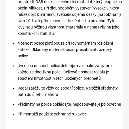
prostředí: OSB deska je technický materiál, který reaguje na
okolní vlhkost. Při dlouhodobém vystavení vysoké vlhkosti
může dojít k mírnému zvětšení objemu desky (nabobtnání)
až o 10 % a k přirozenému zdrsnění jejího povrchu. Tyto
jevy jsou běžnou vlastností materiálu a nemají vliv na jeho
konstrukční stabilitu.
Nosnost police platí pouze při rovnoměrném rozložení
zátěže. Ukládaný materiál nesmí přesahovat rozměry
police
Uvedená nosnost police definuje maximální zátěž pro
každou jednotlivou polici. Celková nosnost regálu je
součtem hmotností všech uložených předmětů
Regál zatěžujte vždy od spodní police. Nejtěžší předměty
patří dolů, lehčí nahoru
Předměty na police pokládejte, neposouvejte je po povrchu
Při montáži použijte ochranné rukavice