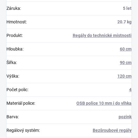
Záruka
:
5 let
Hmotnost
:
20.7 kg
Produkt
:
Regály do technické místnosti
Hloubka
:
60 cm
Šířka
:
90 cm
Výška
:
120 cm
Počet polic
:
4
Materiál police
:
OSB police 10 mm i do vlhka
Barva
:
pozink
Regálový systém
:
Bezšroubové regály