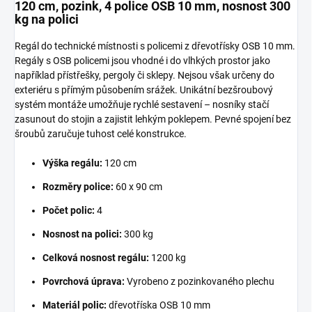
120 cm, pozink, 4 police OSB 10 mm, nosnost 300
kg na polici
Regál do technické místnosti s policemi z dřevotřísky OSB 10 mm.
Regály s OSB policemi jsou vhodné i do vlhkých prostor jako
například přístřešky, pergoly či sklepy. Nejsou však určeny do
exteriéru s přímým působením srážek. Unikátní bezšroubový
systém montáže umožňuje rychlé sestavení – nosníky stačí
zasunout do stojin a zajistit lehkým poklepem. Pevné spojení bez
šroubů zaručuje tuhost celé konstrukce.
Výška regálu:
120 cm
Rozměry police:
60 x 90 cm
Počet polic:
4
Nosnost na polici:
300 kg
Celková nosnost regálu:
1200 kg
Povrchová úprava:
Vyrobeno z pozinkovaného plechu
Materiál polic:
dřevotříska OSB 10 mm