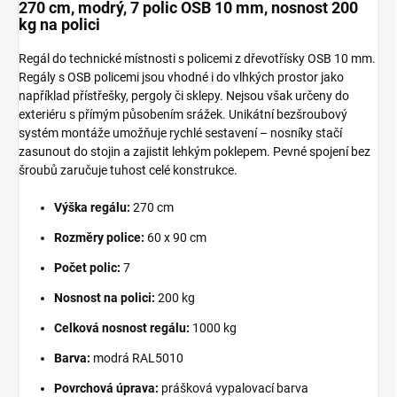
270 cm, modrý, 7 polic OSB 10 mm, nosnost 200
kg na polici
Regál do technické místnosti s policemi z dřevotřísky OSB 10 mm.
Regály s OSB policemi jsou vhodné i do vlhkých prostor jako
například přístřešky, pergoly či sklepy. Nejsou však určeny do
exteriéru s přímým působením srážek. Unikátní bezšroubový
systém montáže umožňuje rychlé sestavení – nosníky stačí
zasunout do stojin a zajistit lehkým poklepem. Pevné spojení bez
šroubů zaručuje tuhost celé konstrukce.
Výška regálu:
270 cm
Rozměry police:
60 x 90 cm
Počet polic:
7
Nosnost na polici:
200 kg
Celková nosnost regálu:
1000 kg
Barva:
modrá RAL5010
Povrchová úprava:
prášková vypalovací barva