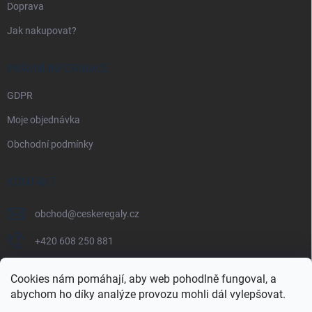
Doprava
Jak nakupovat?
PRÁVNÍ INFORMACE
GDPR
Moje objednávka
Obchodní podmínky
KONTAKT
obchod
@
ceskeregaly.cz
+420 608 250 881
Cookies nám pomáhají, aby web pohodlně fungoval, a
abychom ho díky analýze provozu mohli dál vylepšovat.