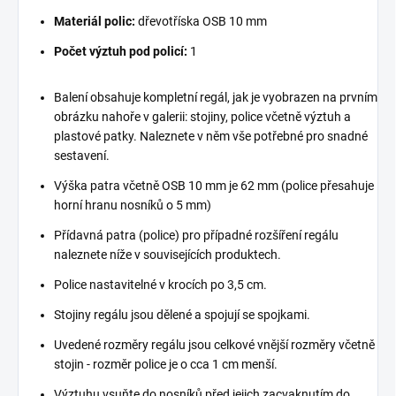
Materiál polic:
dřevotříska OSB 10 mm
Počet výztuh pod policí:
1
Balení obsahuje kompletní regál, jak je vyobrazen na prvním
obrázku nahoře v galerii: stojiny, police včetně výztuh a
plastové patky. Naleznete v něm vše potřebné pro snadné
sestavení.
Výška patra včetně OSB 10 mm je 62 mm (police přesahuje
horní hranu nosníků o 5 mm)
Přídavná patra (police) pro případné rozšíření regálu
naleznete níže v souvisejících produktech.
Police nastavitelné v krocích po 3,5 cm.
Stojiny regálu jsou dělené a spojují se spojkami.
Uvedené rozměry regálu jsou celkové vnější rozměry včetně
stojin - rozměr police je o cca 1 cm menší.
Výztuhu vsuňte do nosníků před jejich zacvaknutím do