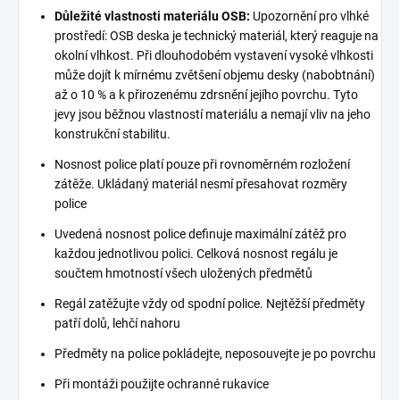
Důležité vlastnosti materiálu OSB:
Upozornění pro vlhké
prostředí: OSB deska je technický materiál, který reaguje na
okolní vlhkost. Při dlouhodobém vystavení vysoké vlhkosti
může dojít k mírnému zvětšení objemu desky (nabobtnání)
až o 10 % a k přirozenému zdrsnění jejího povrchu. Tyto
jevy jsou běžnou vlastností materiálu a nemají vliv na jeho
konstrukční stabilitu.
Nosnost police platí pouze při rovnoměrném rozložení
zátěže. Ukládaný materiál nesmí přesahovat rozměry
police
Uvedená nosnost police definuje maximální zátěž pro
každou jednotlivou polici. Celková nosnost regálu je
součtem hmotností všech uložených předmětů
Regál zatěžujte vždy od spodní police. Nejtěžší předměty
patří dolů, lehčí nahoru
Předměty na police pokládejte, neposouvejte je po povrchu
Při montáži použijte ochranné rukavice