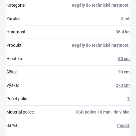
Kategorie
:
Regály do technické místnosti
Záruka
:
5 let
Hmotnost
:
36.4 kg
Produkt
:
Regály do technické místnosti
Hloubka
:
60 cm
Šířka
:
90 cm
Výška
:
270 cm
Počet polic
:
7
Materiál police
:
OSB police 10 mm i do vlhka
Barva
:
modrá