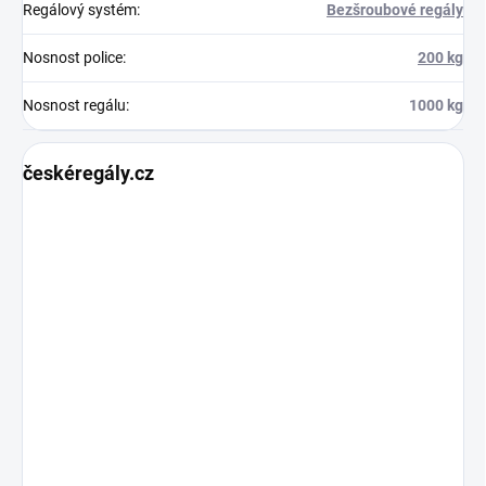
Regálový systém
:
Bezšroubové regály
Nosnost police
:
200 kg
Nosnost regálu
:
1000 kg
českéregály.cz