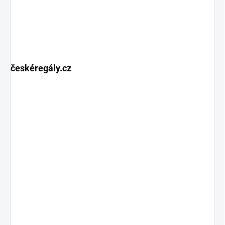
českéregály.cz