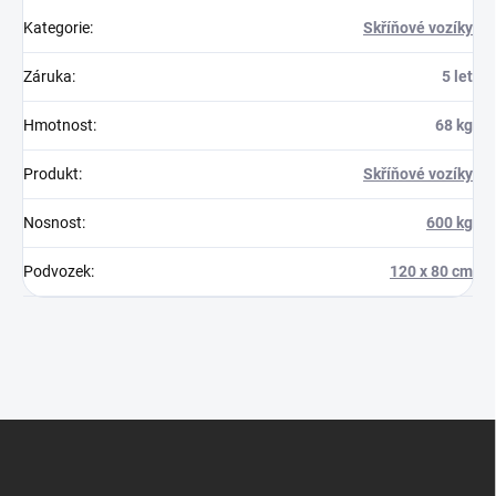
Kategorie
:
Skříňové vozíky
Záruka
:
5 let
Hmotnost
:
68 kg
Produkt
:
Skříňové vozíky
Nosnost
:
600 kg
Podvozek
:
120 x 80 cm
Z
á
p