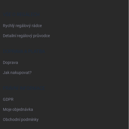
a
t
í
VŠE O REGÁLECH
Rychlý regálový rádce
Detailní regálový průvodce
DOPRAVA A PLATBA
Doprava
Jak nakupovat?
PRÁVNÍ INFORMACE
GDPR
Moje objednávka
Obchodní podmínky