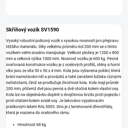
ZEPTAT SE
Skříňový vozík SV1590
Vysoký robustní policový vozík s vysokou nosností pro přepravu
těžšího materiálu. Díky velkému průměru kol 200 mm se s tímto
vozíkem velmi snadno manipuluje. Velikost plošiny je 1200 x 800
mm a celková výška 1000 mm. Nosnost vozíku je 600 kg. Pevná
svařovaná konstrukce vozíku je z ocelových profilů, stěny a horní
víko jsou ze síta 50 x 50 x 4 mm. Kola jsou vybavena poklicí, která
brání namotávání nití a provázků a také zanášení ložiska různými
nečistotami, čímž se prodlužuje životnost kola. Kola mají průměr
200 mm, přičemž dvě jsou pevná a dvě otočná kolem vlastní osy.
Kola lze na objednávku doplnit o dvojčinnou brzdu proti pojezdu i
proti otáčení kolem svislé osy. Je lakováno vypalovacím
práškovým lakem RAL5005. Dno je z laminované dřevotřísky,
která je vsazena do ocelového rámu.
Hmotnost 68 kg