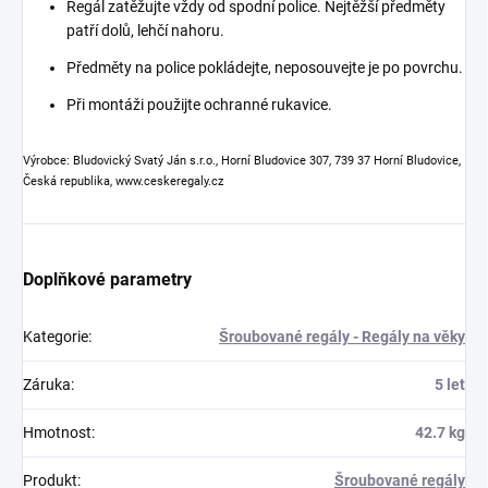
Regál zatěžujte vždy od spodní police. Nejtěžší předměty
patří dolů, lehčí nahoru.
Předměty na police pokládejte, neposouvejte je po povrchu.
Při montáži použijte ochranné rukavice.
Výrobce: Bludovický Svatý Ján s.r.o., Horní Bludovice 307, 739 37 Horní Bludovice,
Česká republika, www.ceskeregaly.cz
Doplňkové parametry
Kategorie
:
Šroubované regály - Regály na věky
Záruka
:
5 let
Hmotnost
:
42.7 kg
Produkt
:
Šroubované regály