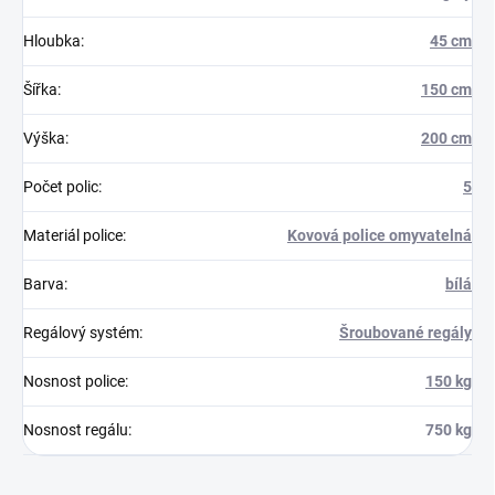
Hloubka
:
45 cm
Šířka
:
150 cm
Výška
:
200 cm
Počet polic
:
5
Materiál police
:
Kovová police omyvatelná
Barva
:
bílá
Regálový systém
:
Šroubované regály
Nosnost police
:
150 kg
Nosnost regálu
:
750 kg