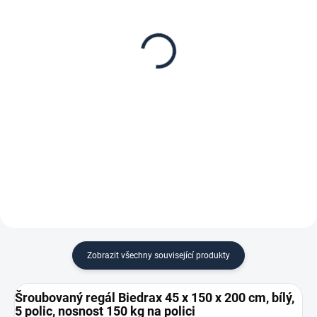
Patro k regálu Biedrax
Zábrana pro šroubovaný
45 x 150 cm, bílé,
regál Biedrax 45 cm bílá
nosnost 150 kg
160 Kč
1 852 Kč
132,23 Kč bez DPH
1 530,58 Kč bez DPH
−
+
−
+
Do košíku
Do košíku
Zobrazit všechny související produkty
Šroubovaný regál Biedrax 45 x 150 x 200 cm, bílý,
5 polic, nosnost 150 kg na polici