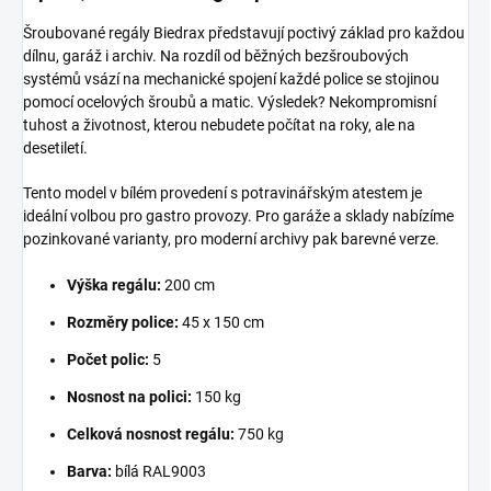
Šroubované regály Biedrax představují poctivý základ pro každou
dílnu, garáž i archiv. Na rozdíl od běžných bezšroubových
systémů vsází na mechanické spojení každé police se stojinou
pomocí ocelových šroubů a matic. Výsledek? Nekompromisní
tuhost a životnost, kterou nebudete počítat na roky, ale na
desetiletí.
Tento model v bílém provedení s potravinářským atestem je
ideální volbou pro gastro provozy. Pro garáže a sklady nabízíme
pozinkované varianty, pro moderní archivy pak barevné verze.
Výška regálu:
200 cm
Rozměry police:
45 x 150 cm
Počet polic:
5
Nosnost na polici:
150 kg
Celková nosnost regálu:
750 kg
Barva:
bílá RAL9003