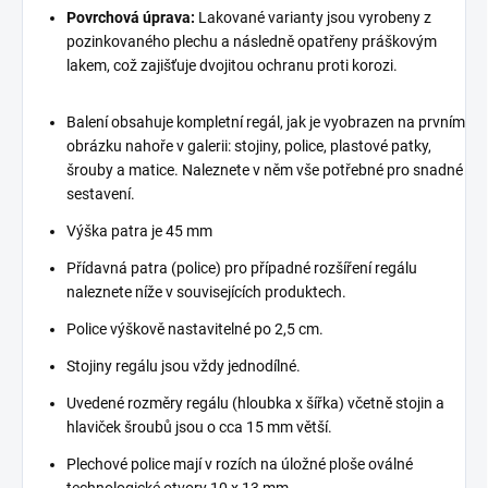
Povrchová úprava:
Lakované varianty jsou vyrobeny z
pozinkovaného plechu a následně opatřeny práškovým
lakem, což zajišťuje dvojitou ochranu proti korozi.
Balení obsahuje kompletní regál, jak je vyobrazen na prvním
obrázku nahoře v galerii: stojiny, police, plastové patky,
šrouby a matice. Naleznete v něm vše potřebné pro snadné
sestavení.
Výška patra je 45 mm
Přídavná patra (police) pro případné rozšíření regálu
naleznete níže v souvisejících produktech.
Police výškově nastavitelné po 2,5 cm.
Stojiny regálu jsou vždy jednodílné.
Uvedené rozměry regálu (hloubka x šířka) včetně stojin a
hlaviček šroubů jsou o cca 15 mm větší.
Plechové police mají v rozích na úložné ploše oválné
technologické otvory 10 x 13 mm.