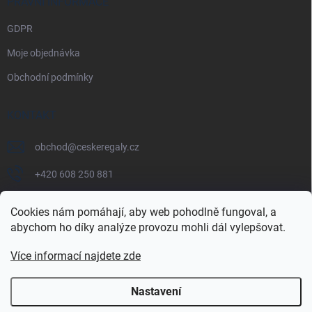
PRÁVNÍ INFORMACE
GDPR
Moje objednávka
Obchodní podmínky
KONTAKT
obchod
@
ceskeregaly.cz
+420 608 250 881
Cookies nám pomáhají, aby web pohodlně fungoval, a
abychom ho díky analýze provozu mohli dál vylepšovat.
Více informací najdete zde
Nastavení