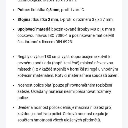
Police:
tloušťka
0,8 mm
, profil tvaru G.
Stojina:
tloušťka
2 mm
, L-profil o rozměru 37 x 37 mm.
Spojovací materiál:
pozinkované šrouby M8 x 16 mm s
čočkovou hlavou ISO 7380-1 a pozinkované matice M8
šestihranné s límcem DIN 6923.
Regály o výšce 180 cm a vyšší doporučujeme kotvit k
pevnému podkladu (např. ke stěně) minimálně ve dvou
místech (1x v každé stojině) v horní části regálu vhodným
kotvícím materiálem. Kotvící materiál není součástí balení.
Nosnost police platí pouze při rovnoměrném rozložení
zátěže. Ukládaný materiál nesmí přesahovat rozměry
police.
Uvedená nosnost police definuje maximální zátěž pro
každou jednotlivou polici. Celková nosnost regálu je
součtem hmotností všech uložených předmětů.