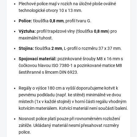
Plechové police mají v rozích na úložné ploše oválné
technologické otvory 10 x 13 mm.
Police:
tloušťka
0,8 mm
, profil tvaru G.
Výztuha:
profil trapézové vlny (tloušťka
0,8 mm
) pro
maximální tuhost.
Stojina:
tloušťka
2 mm
, L-profil o rozměru 37 x 37 mm.
Spojovací materiál:
pozinkované šrouby M8 x 16 mm s
čočkovou hlavou ISO 7380-1 a pozinkované matice M8
šestihranné s límcem DIN 6923.
Regály o výšce 180 cm a vyšší doporučujeme kotvit k
pevnému podkladu (např. ke stěně) minimálně ve dvou
místech (1x v každé stojině) v horní části regálu vhodným
kotvícím materiálem. Kotvící materiál není součástí balení.
Nosnost police platí pouze při rovnoměrném rozložení
zátěže. Ukládaný materiál nesmí přesahovat rozměry
police.