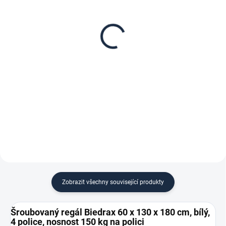
Patro k regálu Biedrax
Zábrana pro šroubovaný
60 x 130 cm, bílé,
regál Biedrax 60 cm bílá
nosnost 150 kg
173 Kč
1 918 Kč
142,98 Kč bez DPH
1 585,12 Kč bez DPH
−
+
−
+
Do košíku
Do košíku
Zobrazit všechny související produkty
Šroubovaný regál Biedrax 60 x 130 x 180 cm, bílý,
4 police, nosnost 150 kg na polici