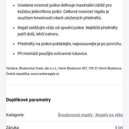
Uvedená nosnost police definuje maximální zátěž pro
každou jednotlivou polici. Celková nosnost regálu je
součtem hmotností všech uložených předmětů.
Regál zatěžujte vždy od spodní police. Nejtěžší předměty
patří dolů, lehčí nahoru.
Předměty na police pokládejte, neposouvejte je po povrchu.
Při montáži použijte ochranné rukavice.
Výrobce: Bludovický Svatý Ján s.r.o., Horní Bludovice 307, 739 37 Horní Bludovice,
Česká republika, www.ceskeregaly.cz
Doplňkové parametry
Kategorie
:
Šroubované regály - Regály na věky
Záruka
:
5 let