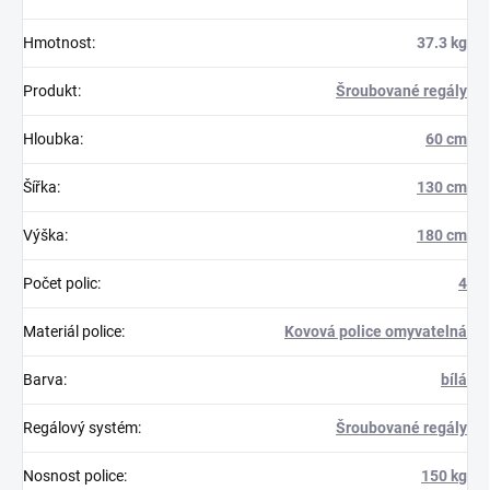
Hmotnost
:
37.3 kg
Produkt
:
Šroubované regály
Hloubka
:
60 cm
Šířka
:
130 cm
Výška
:
180 cm
Počet polic
:
4
Materiál police
:
Kovová police omyvatelná
Barva
:
bílá
Regálový systém
:
Šroubované regály
Nosnost police
:
150 kg