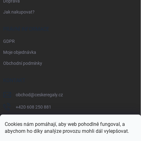
Doprava
Jak nakupovat?
PRÁVNÍ INFORMACE
GDPR
Moje objednávka
Obchodní podmínky
KONTAKT
obchod
@
ceskeregaly.cz
+420 608 250 881
Cookies nám pomáhají, aby web pohodlně fungoval, a
abychom ho díky analýze provozu mohli dál vylepšovat.