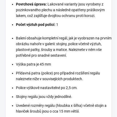
Povrchová úprava:
Lakované varianty jsou vyrobeny z
pozinkovaného plechu a následně opatřeny práškovým
lakem, což zajišťuje dvojitou ochranu proti korozi.
Počet výztuh pod policí:
1
Balení obsahuje kompletní regál, jak je vyobrazen na prvním
obrázku nahoře v galerii: stojiny, police včetně výztuh,
plastové patky, šrouby a matice. Naleznete v něm vše
potřebné pro snadné sestavení.
Výška patra je 45 mm
Přídavná patra (police) pro případné rozšíření regálu
naleznete níže v souvisejících produktech.
Police výškově nastavitelné po 2,5 cm.
Stojiny regálu jsou vždy jednodílné.
Uvedené rozměry regálu (hloubka x šířka) včetně stojin a
hlaviček šroubů jsou o cca 15 mm větší.