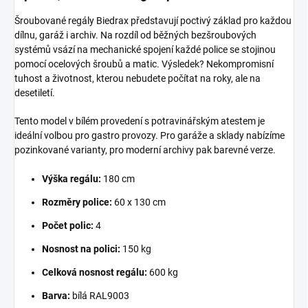
Šroubované regály Biedrax představují poctivý základ pro každou
dílnu, garáž i archiv. Na rozdíl od běžných bezšroubových
systémů vsází na mechanické spojení každé police se stojinou
pomocí ocelových šroubů a matic. Výsledek? Nekompromisní
tuhost a životnost, kterou nebudete počítat na roky, ale na
desetiletí.
Tento model v bílém provedení s potravinářským atestem je
ideální volbou pro gastro provozy. Pro garáže a sklady nabízíme
pozinkované varianty, pro moderní archivy pak barevné verze.
Výška regálu:
180 cm
Rozměry police:
60 x 130 cm
Počet polic:
4
Nosnost na polici:
150 kg
Celková nosnost regálu:
600 kg
Barva:
bílá RAL9003