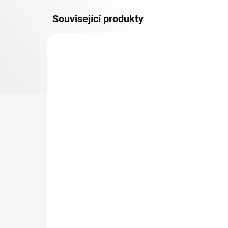
Související produkty
DOPRAVA ZDARMA
KOVOV
KOVOVÉ POLICE
TOP! ŠROUBOVANÉ
REGÁLY NA VĚKY
NA OBJEDNÁVKU (DO 3 TÝDNŮ)
Patro k regálu Biedrax 75
Zá
x 100 cm, bílé, nosnost
reg
150 kg
18
1 555 Kč
154
1 285,12 Kč bez DPH