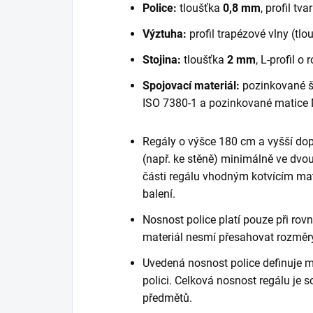
Police:
tloušťka
0,8 mm
, profil tva
Výztuha:
profil trapézové vlny (tl
Stojina:
tloušťka
2 mm
, L-profil 
Spojovací materiál:
pozinkované š
ISO 7380-1 a pozinkované matice 
Regály o výšce 180 cm a vyšší do
(např. ke stěně) minimálně ve dvou
části regálu vhodným kotvícím mate
balení.
Nosnost police platí pouze při ro
materiál nesmí přesahovat rozměry
Uvedená nosnost police definuje m
polici. Celková nosnost regálu je
předmětů.