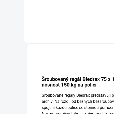
−
+
Do košíku
Šroubovaný regál Biedrax 75 x 10
nosnost 150 kg na polici
Šroubované regály Biedrax představují p
archiv. Na rozdíl od běžných bezšroub
spojení každé police se stojinou pomocí
Nekompromisní tuhost a životnost, ktero