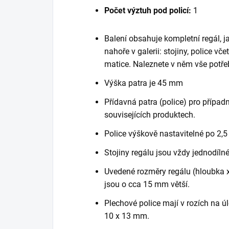
Počet výztuh pod policí:
1
Balení obsahuje kompletní regál, 
nahoře v galerii: stojiny, police vč
matice. Naleznete v něm vše potře
Výška patra je 45 mm
Přídavná patra (police) pro případn
souvisejících produktech.
Police výškově nastavitelné po 2,5
Stojiny regálu jsou vždy jednodílné
Uvedené rozměry regálu (hloubka x 
jsou o cca 15 mm větší.
Plechové police mají v rozích na ú
10 x 13 mm.