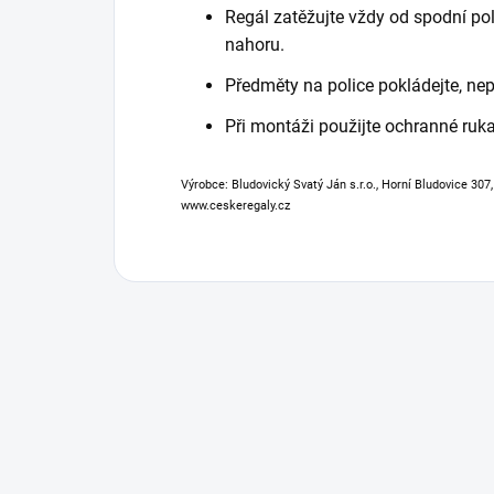
Regál zatěžujte vždy od spodní poli
nahoru.
Předměty na police pokládejte, nep
Při montáži použijte ochranné ruka
Výrobce: Bludovický Svatý Ján s.r.o., Horní Bludovice 307
www.ceskeregaly.cz