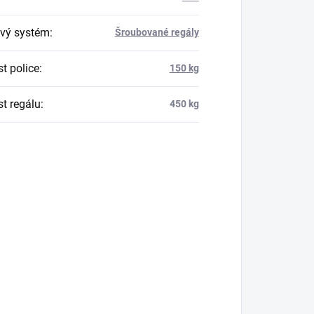
vý systém
:
Šroubované regály
t police
:
150 kg
t regálu
:
450 kg