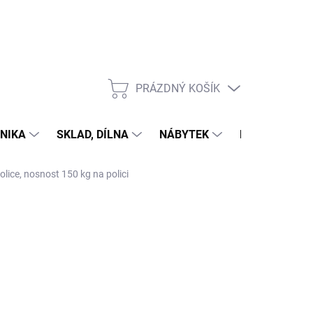
PRÁZDNÝ KOŠÍK
NÁKUPNÍ
KOŠÍK
NIKA
SKLAD, DÍLNA
NÁBYTEK
DŮM A ZAHR
olice, nosnost 150 kg na polici