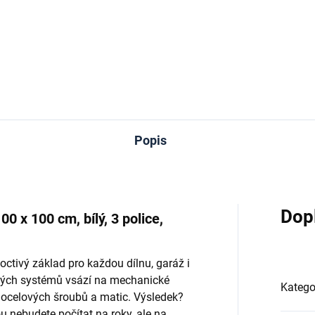
Do košíku
Do košíku
Popis
Dop
0 x 100 cm, bílý, 3 police,
octivý základ pro každou dílnu, garáž i
ových systémů vsází na mechanické
Katego
 ocelových šroubů a matic. Výsledek?
u nebudete počítat na roky, ale na