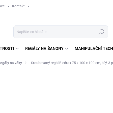
ace
Kontakt
Hledat
STNOSTI
REGÁLY NA ŠANONY
MANIPULAČNÍ TECH
Regály na věky
Šroubovaný regál Biedrax 75 x 100 x 100 cm, bílý, 3 p
NÉ
Y
5 849 Kč
4 833,88 Kč bez DPH