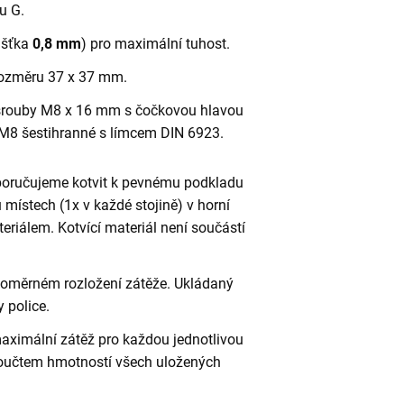
ru G.
oušťka
0,8 mm
) pro maximální tuhost.
o rozměru 37 x 37 mm.
rouby M8 x 16 mm s čočkovou hlavou
M8 šestihranné s límcem DIN 6923.
poručujeme kotvit k pevnému podkladu
 místech (1x v každé stojině) v horní
riálem. Kotvící materiál není součástí
vnoměrném rozložení zátěže. Ukládaný
 police.
aximální zátěž pro každou jednotlivou
 součtem hmotností všech uložených