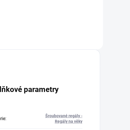
Do košíku
lňkové parametry
Šroubované regály -
rie
:
Regály na věky