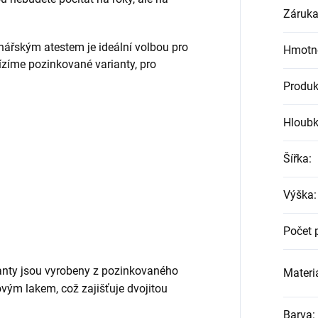
Záruk
nářským atestem je ideální volbou pro
Hmotn
ízíme pozinkované varianty, pro
Produk
Hloub
Šířka
:
Výška
:
Počet 
nty jsou vyrobeny z pozinkovaného
Materiá
vým lakem, což zajišťuje dvojitou
Barva
: