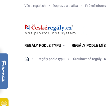
Přejít
Vše o regálech
Doprava a platba
Právní inform
na
obsah
REGÁLY PODLE TYPU
REGÁLY PODLE MÍ
Domů
Regály podle typu
Šroubované regály - 
ZNAČKA:
BIEDRAX
DOPRAVA ZDARMA
KOVOVÉ POLICE
TOP! ŠROUBOVA
REGÁLY NA VĚK