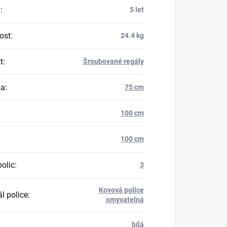
a
:
5 let
ost
:
24.4 kg
t
:
Šroubované regály
ka
:
75 cm
100 cm
100 cm
polic
:
3
Kovová police
l police
:
omyvatelná
bílá