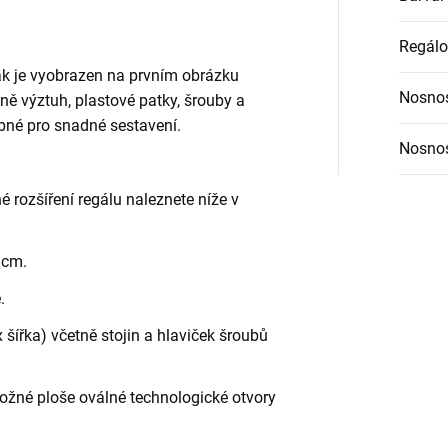
Regálo
jak je vyobrazen na prvním obrázku
Nosnos
etně výztuh, plastové patky, šrouby a
bné pro snadné sestavení.
Nosnos
é rozšíření regálu naleznete níže v
 cm.
.
šířka) včetně stojin a hlaviček šroubů
ložné ploše oválné technologické otvory