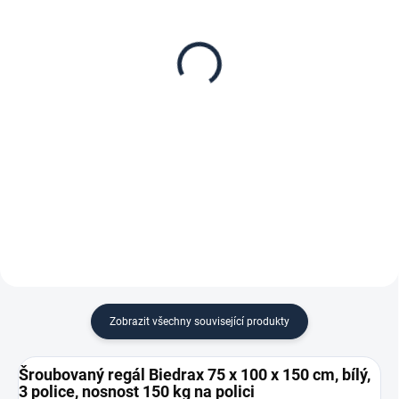
Patro k regálu Biedrax
Zábrana pro šroubovaný
75 x 100 cm, bílé,
regál Biedrax 75 cm bílá
nosnost 150 kg
187 Kč
1 555 Kč
154,55 Kč bez DPH
1 285,12 Kč bez DPH
−
+
−
+
Do košíku
Do košíku
Zobrazit všechny související produkty
Šroubovaný regál Biedrax 75 x 100 x 150 cm, bílý,
3 police, nosnost 150 kg na polici