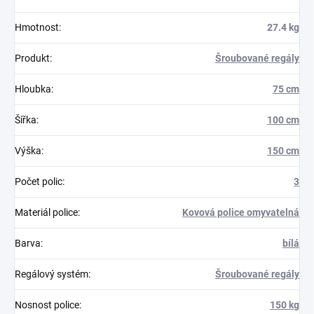
Hmotnost
:
27.4 kg
Produkt
:
Šroubované regály
Hloubka
:
75 cm
Šířka
:
100 cm
Výška
:
150 cm
Počet polic
:
3
Materiál police
:
Kovová police omyvatelná
Barva
:
bílá
Regálový systém
:
Šroubované regály
Nosnost police
:
150 kg