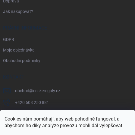
Doprava
Jak nakupovat?
PRÁVNÍ INFORMACE
GDPR
Moje objednávka
Obchodní podmínky
KONTAKT
obchod
@
ceskeregaly.cz
+420 608 250 881
Cookies nám pomáhají, aby web pohodlně fungoval, a
abychom ho díky analýze provozu mohli dál vylepšovat.