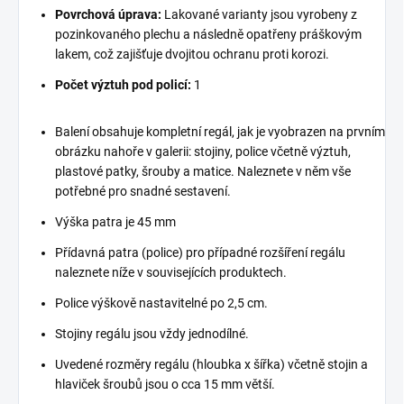
Povrchová úprava:
Lakované varianty jsou vyrobeny z
pozinkovaného plechu a následně opatřeny práškovým
lakem, což zajišťuje dvojitou ochranu proti korozi.
Počet výztuh pod policí:
1
Balení obsahuje kompletní regál, jak je vyobrazen na prvním
obrázku nahoře v galerii: stojiny, police včetně výztuh,
plastové patky, šrouby a matice. Naleznete v něm vše
potřebné pro snadné sestavení.
Výška patra je 45 mm
Přídavná patra (police) pro případné rozšíření regálu
naleznete níže v souvisejících produktech.
Police výškově nastavitelné po 2,5 cm.
Stojiny regálu jsou vždy jednodílné.
Uvedené rozměry regálu (hloubka x šířka) včetně stojin a
hlaviček šroubů jsou o cca 15 mm větší.