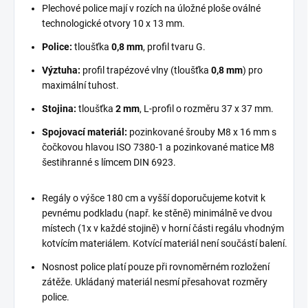
Plechové police mají v rozích na úložné ploše oválné
technologické otvory 10 x 13 mm.
Police:
tloušťka
0,8 mm
, profil tvaru G.
Výztuha:
profil trapézové vlny (tloušťka
0,8 mm
) pro
maximální tuhost.
Stojina:
tloušťka
2 mm
, L-profil o rozměru 37 x 37 mm.
Spojovací materiál:
pozinkované šrouby M8 x 16 mm s
čočkovou hlavou ISO 7380-1 a pozinkované matice M8
šestihranné s límcem DIN 6923.
Regály o výšce 180 cm a vyšší doporučujeme kotvit k
pevnému podkladu (např. ke stěně) minimálně ve dvou
místech (1x v každé stojině) v horní části regálu vhodným
kotvícím materiálem. Kotvící materiál není součástí balení.
Nosnost police platí pouze při rovnoměrném rozložení
zátěže. Ukládaný materiál nesmí přesahovat rozměry
police.