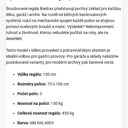
Šroubované regály Biedrax představují poctivý základ pro každou
dílnu, garáž i archiv. Na rozdíl od běžných bezšroubových
systémů vsází na mechanické spojení každé police se stojinou
pomocí ocelových šroubů a matic. Výsledek? Nekompromisní
tuhost a životnost, kterou nebudete počítat na roky, ale na
desetiletí.
Tento model v bílém provedení s potravinářským atestem je
ideální volbou pro gastro provozy. Pro garáže a sklady nabízíme
pozinkované varianty, pro moderní archivy pak barevné verze.
Výška regálu:
150 cm
Rozměry police:
75 x 100 cm
Počet polic:
3
Nosnost na polici:
150 kg
Celková nosnost regálu:
450 kg
Barva:
bílá RAL9003