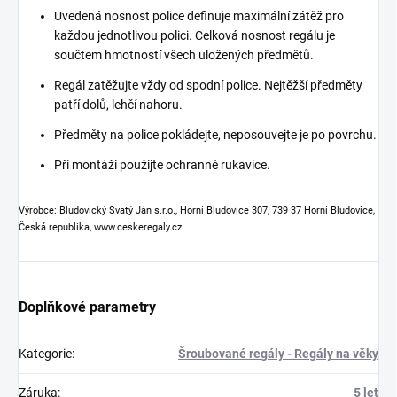
Uvedená nosnost police definuje maximální zátěž pro
každou jednotlivou polici. Celková nosnost regálu je
součtem hmotností všech uložených předmětů.
Regál zatěžujte vždy od spodní police. Nejtěžší předměty
patří dolů, lehčí nahoru.
Předměty na police pokládejte, neposouvejte je po povrchu.
Při montáži použijte ochranné rukavice.
Výrobce: Bludovický Svatý Ján s.r.o., Horní Bludovice 307, 739 37 Horní Bludovice,
Česká republika, www.ceskeregaly.cz
Doplňkové parametry
Kategorie
:
Šroubované regály - Regály na věky
Záruka
:
5 let