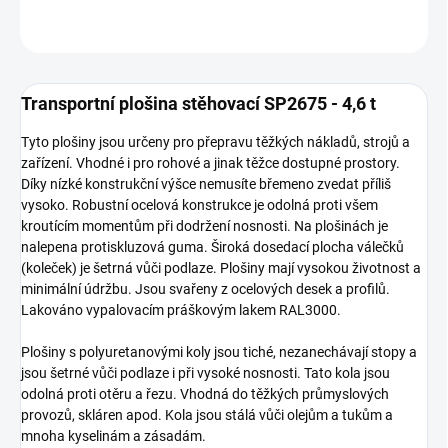
ZEPTAT SE
Transportní plošina stěhovací SP2675 - 4,6 t
Tyto plošiny jsou určeny pro přepravu těžkých nákladů, strojů a
zařízení. Vhodné i pro rohové a jinak těžce dostupné prostory.
Díky nízké konstrukční výšce nemusíte břemeno zvedat příliš
vysoko. Robustní ocelová konstrukce je odolná proti všem
kroutícím momentům při dodržení nosnosti. Na plošinách je
nalepena protiskluzová guma. Široká dosedací plocha válečků
(koleček) je šetrná vůči podlaze. Plošiny mají vysokou životnost a
minimální údržbu. Jsou svařeny z ocelových desek a profilů.
Lakováno vypalovacím práškovým lakem RAL3000.
Plošiny s polyuretanovými koly jsou tiché, nezanechávají stopy a
jsou šetrné vůči podlaze i při vysoké nosnosti. Tato kola jsou
odolná proti otěru a řezu. Vhodná do těžkých průmyslových
provozů, skláren apod. Kola jsou stálá vůči olejům a tukům a
mnoha kyselinám a zásadám.