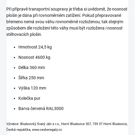
Při přípravě transportní soupravy je třeba si uvědomit, že nosnost
plošin je dána při rovnoměrném zatížení. Pokud přepravované
břemeno nemá svou váhu rovnoměrně rozloženou, tak stejným
způsobem dle rozložení této váhy musí být rozložena i nosnost
stěhovacích plošin.
Hmotnost 24,5 kg
Nosnost 4600 kg
Délka 360 mm
Šířka 250 mm
Výška 120 mm
Kolečka pur
Barva červená RAL3000
Výrobce: Bludovický Svatý Ján s.r.o., Horní Bludovice 307, 739 37 Horní Bludovice,
Česká republika, www.ceskeregaly.cz