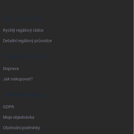
a
t
í
VŠE O REGÁLECH
Rychlý regálový rádce
Detailní regálový průvodce
DOPRAVA A PLATBA
Doprava
Jak nakupovat?
PRÁVNÍ INFORMACE
GDPR
Moje objednávka
Obchodní podmínky