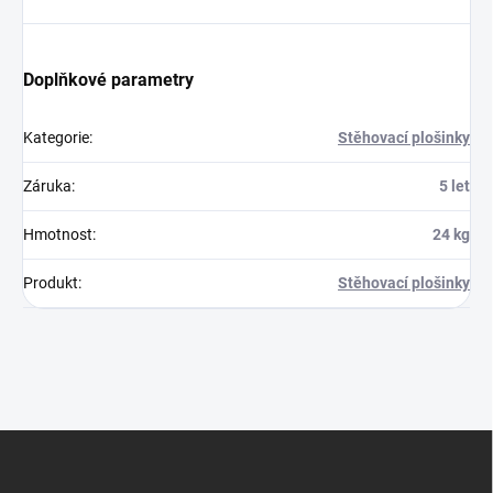
Doplňkové parametry
Kategorie
:
Stěhovací plošinky
Záruka
:
5 let
Hmotnost
:
24 kg
Produkt
:
Stěhovací plošinky
Z
á
p