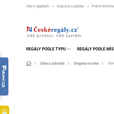
Přejít
Vše o regálech
Doprava a platba
Právní inform
na
obsah
REGÁLY PODLE TYPU
REGÁLY PODLE MÍ
Domů
Dům a zahrada
Stojany na víno
Dře
ZNAČKA:
BIEDRAX