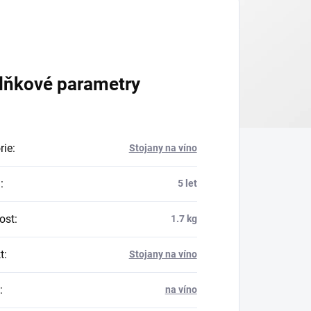
lňkové parametry
rie
:
Stojany na víno
a
:
5 let
ost
:
1.7 kg
t
:
Stojany na víno
:
na víno