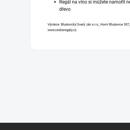
Regál na víno si můžete namořit n
dřevo
Výrobce: Bludovický Svatý Ján s.r.o., Horní Bludovice 307
www.ceskeregaly.cz
Z