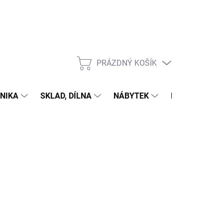
PRÁZDNÝ KOŠÍK
NÁKUPNÍ
KOŠÍK
NIKA
SKLAD, DÍLNA
NÁBYTEK
DŮM A ZAHR