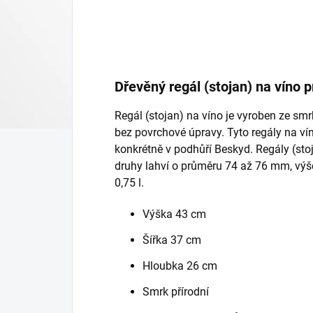
Dřevěný regál (stojan) na víno p
Regál (stojan) na víno je vyroben ze smr
bez povrchové úpravy. Tyto regály na ví
konkrétně v podhůří Beskyd. Regály (sto
druhy lahví o průměru 74 až 76 mm, vý
0,75 l.
Výška 43 cm
Šířka 37 cm
Hloubka 26 cm
Smrk přírodní