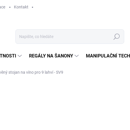
ace
Kontakt
Hledat
STNOSTI
REGÁLY NA ŠANONY
MANIPULAČNÍ TECH
věný stojan na víno pro 9 lahví - SV9
690 Kč
570,25 Kč bez DPH
Měrná
SKLADEM
cena: