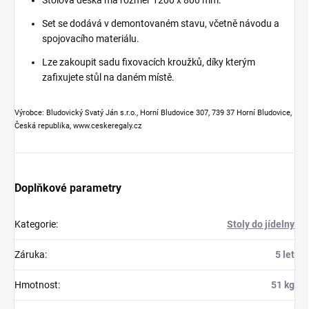
Stolová deska má rozměr 1200 x 800 mm.
Set se dodává v demontovaném stavu, včetně návodu a
spojovacího materiálu.
Lze zakoupit sadu fixovacích kroužků, díky kterým
zafixujete stůl na daném místě.
Výrobce: Bludovický Svatý Ján s.r.o., Horní Bludovice 307, 739 37 Horní Bludovice,
Česká republika, www.ceskeregaly.cz
Doplňkové parametry
Kategorie
:
Stoly do jídelny
Záruka
:
5 let
Hmotnost
:
51 kg