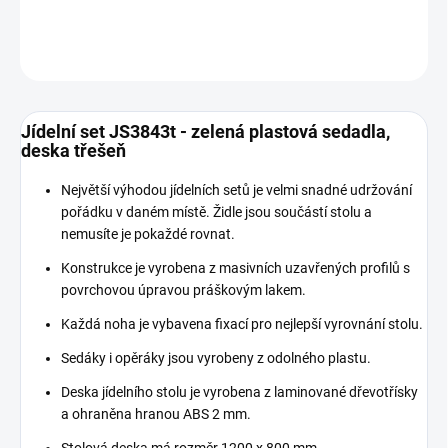
DETAILNÍ INFORMACE
ZEPTAT SE
Jídelní set JS3843t - zelená plastová sedadla,
deska třešeň
Největší výhodou jídelních setů je velmi snadné udržování
pořádku v daném místě. Židle jsou součástí stolu a
nemusíte je pokaždé rovnat.
Konstrukce je vyrobena z masivních uzavřených profilů s
povrchovou úpravou práškovým lakem.
Každá noha je vybavena fixací pro nejlepší vyrovnání stolu.
Sedáky i opěráky jsou vyrobeny z odolného plastu.
Deska jídelního stolu je vyrobena z laminované dřevotřísky
a ohraněna hranou ABS 2 mm.