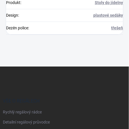
Produkt
:
Stoly do jídelny
Design
:
plastové sedáky
Dezén police
:
třešeň
Z
á
p
a
t
í
VŠE O REGÁLECH
Rychlý regálový rádce
Detailní regálový průvodce