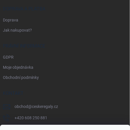
DOPRAVA A PLATBA
Doprava
Jak nakupovat?
PRÁVNÍ INFORMACE
GDPR
Moje objednávka
Obchodní podmínky
KONTAKT
obchod
@
ceskeregaly.cz
+420 608 250 881