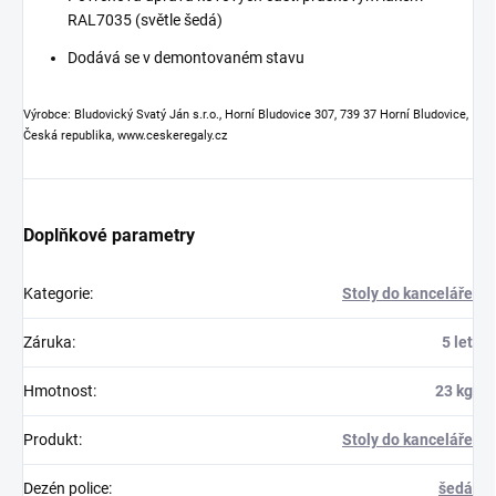
RAL7035 (světle šedá)
Dodává se v demontovaném stavu
Výrobce: Bludovický Svatý Ján s.r.o., Horní Bludovice 307, 739 37 Horní Bludovice,
Česká republika, www.ceskeregaly.cz
Doplňkové parametry
Kategorie
:
Stoly do kanceláře
Záruka
:
5 let
Hmotnost
:
23 kg
Produkt
:
Stoly do kanceláře
Dezén police
:
šedá