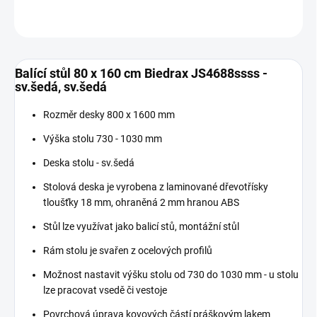
ZEPTAT SE
Balící stůl 80 x 160 cm Biedrax JS4688ssss -
sv.šedá, sv.šedá
Rozměr desky 800 x 1600 mm
Výška stolu 730 - 1030 mm
Deska stolu - sv.šedá
Stolová deska je vyrobena z laminované dřevotřísky
tloušťky 18 mm, ohraněná 2 mm hranou ABS
Stůl lze využívat jako balicí stů, montážní stůl
Rám stolu je svařen z ocelových profilů
Možnost nastavit výšku stolu od 730 do 1030 mm - u stolu
lze pracovat vsedě či vestoje
Povrchová úprava kovových částí práškovým lakem