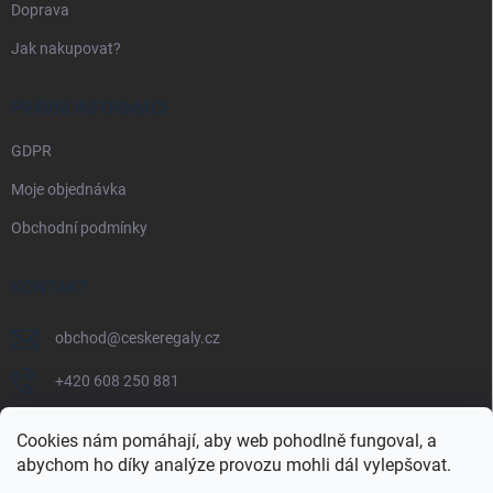
Doprava
Jak nakupovat?
PRÁVNÍ INFORMACE
GDPR
Moje objednávka
Obchodní podmínky
KONTAKT
obchod
@
ceskeregaly.cz
+420 608 250 881
Cookies nám pomáhají, aby web pohodlně fungoval, a
abychom ho díky analýze provozu mohli dál vylepšovat.