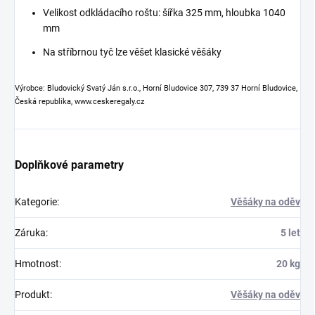
Velikost odkládacího roštu: šířka 325 mm, hloubka 1040
mm
Na stříbrnou tyč lze věšet klasické věšáky
Výrobce: Bludovický Svatý Ján s.r.o., Horní Bludovice 307, 739 37 Horní Bludovice,
Česká republika, www.ceskeregaly.cz
Doplňkové parametry
Kategorie
:
Věšáky na oděv
Záruka
:
5 let
Hmotnost
:
20 kg
Produkt
:
Věšáky na oděv