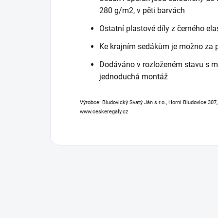
280 g/m2, v pěti barvách
Ostatní plastové díly z černého ela
Ke krajním sedákům je možno za p
Dodáváno v rozloženém stavu s 
jednoduchá montáž
Výrobce: Bludovický Svatý Ján s.r.o., Horní Bludovice 307
www.ceskeregaly.cz