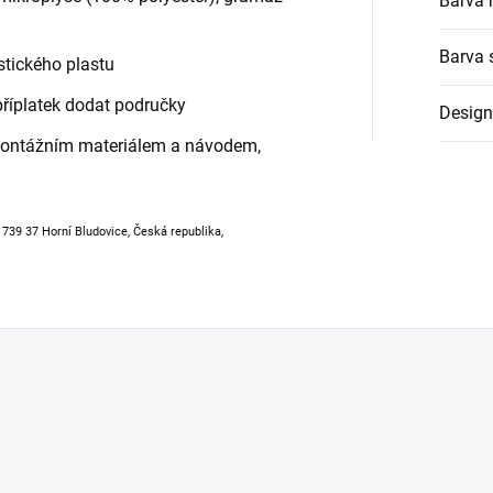
Barva 
Barva 
stického plastu
říplatek dodat područky
Design
montážním materiálem a návodem,
, 739 37 Horní Bludovice, Česká republika,