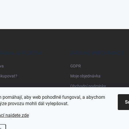
RAVA A PLATBA
PRÁVNÍ INFORMACE
va
GDPR
akupovat?
Moje objednávka
Obchodní podmínky
 pomáhají, aby web pohodlně fungoval, a abychom
S
ýze provozu mohli dál vylepšovat.
cí najdete zde