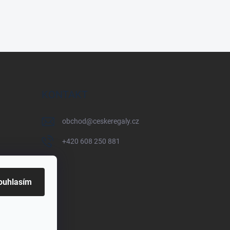
KONTAKT
obchod
@
ceskeregaly.cz
+420 608 250 881
ouhlasím