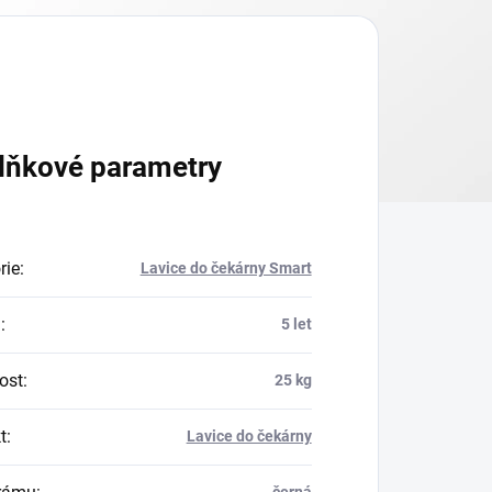
lňkové parametry
rie
:
Lavice do čekárny Smart
a
:
5 let
ost
:
25 kg
t
:
Lavice do čekárny