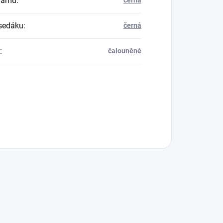
rámu
:
černá
sedáku
:
černá
:
čalouněné