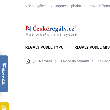
Přejít
Vše o regálech
Doprava a platba
Právní inform
na
obsah
REGÁLY PODLE TYPU
REGÁLY PODLE MÍ
Domů
Nábytek
Lavice do čekárny
Lavice 
ZNAČKA:
BIEDRAX
DOPRAVA ZDARMA