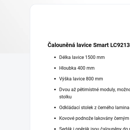
Čalouněná lavice Smart LC9213
Délka lavice 1500 mm
Hloubka 400 mm
Výška lavice 800 mm
Dvou až pětimístné moduly, možn
stolku
Odkládací stolek z černého lamin
Kovové podnože lakovány černým
Sedák i opěrák jsou čalouněny do 