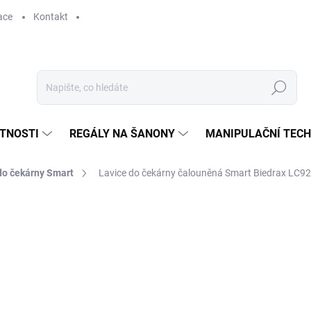
ace
Kontakt
Hledat
STNOSTI
REGÁLY NA ŠANONY
MANIPULAČNÍ TECH
do čekárny Smart
Lavice do čekárny čalouněná Smart Biedrax LC92
10 753 Kč
8 886,78 Kč bez DPH
Měrná
SKLADEM