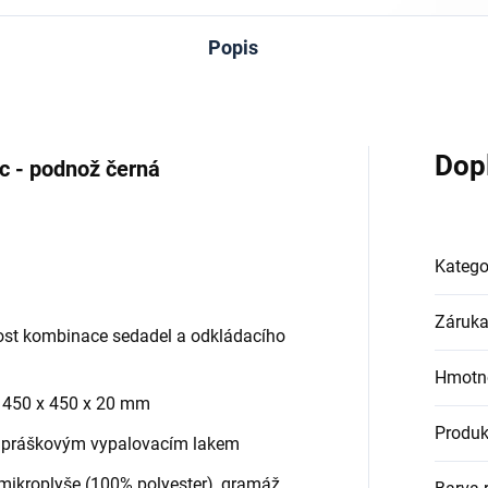
Popis
Dop
c - podnož černá
Katego
Záruk
ost kombinace sedadel a odkládacího
Hmotn
a 450 x 450 x 20 mm
Produk
 práškovým vypalovacím lakem
mikroplyše (100% polyester), gramáž