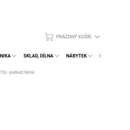
PRÁZDNÝ KOŠÍK
NÁKUPNÍ
KOŠÍK
NIKA
SKLAD, DÍLNA
NÁBYTEK
DŮM A ZAHR
13c - podnož černá