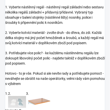
1. Vyberte nástěnný regál - nástěnný regál základní nebo sestavu
několika regálů základní + přídavný/přídavné. Vybraný typ
obsahuje v balení stojinky (nástěnné lišty) nosníky, police i
šroubky k připevnění polic k nosníkům.
2. Vyberte kotvící materiál - zvolte druh - do dřeva, do zdi. Každá
délka stojiny má jiný počet hmoždinek a šroubů, a každý regál má
svůj kotvící materiál v doplňkovém zboží pod popisem.
3. Potřebujete více polic? - ke každému nástěnnému regálu lze
dokoupit libovolný počet polic - najdete taktéž v doplňkovém zboží
pod popisem.
Hotovo - to je vše. Pokud si ale nevíte rady a potřebujete pomoct -
neváhejte se obrátit na naše operátorky, velmi rády vám pomohou
s výběrem
1.
2.
3.