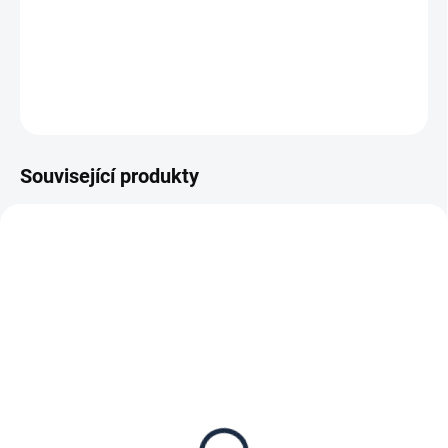
−
+
Přidat do košíku
DETAILNÍ INFORMACE
ZEPTAT SE
Související produkty
DOPRAVA ZDARMA
SKLADEM
SKLADEM
Patro pro nástěnný regál
Nástěnný regál základní
20 x 60 cm, stříbrné,
20 x 60 x 100 cm,