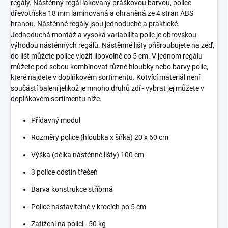
regály. Nástěnný regál lakovaný práškovou barvou, police
dřevotříska 18 mm laminovaná a ohraněná ze 4 stran ABS
hranou. Nástěnné regály jsou jednoduché a praktické.
Jednoduchá montáž a vysoká variabilita polic je obrovskou
výhodou nástěnných regálů. Nástěnné lišty přišroubujete na zeď,
do lišt můžete police vložit libovolně co 5 cm. V jednom regálu
můžete pod sebou kombinovat různé hloubky nebo barvy polic,
které najdete v doplňkovém sortimentu. Kotvící materiál není
součástí balení jelikož je mnoho druhů zdí - vybrat jej můžete v
doplňkovém sortimentu níže.
Přídavný modul
Rozměry police (hloubka x šířka) 20 x 60 cm
Výška (délka nástěnné lišty) 100 cm
3 police odstín třešeň
Barva konstrukce stříbrná
Police nastavitelné v krocích po 5 cm
Zatížení na polici - 50 kg