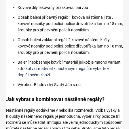
Kovové díly lakovány práškovou barvou
Obsah balení přídavný regál: 1 kovová nástěnná lišta ,
kovové nosníky pod polici, police dřevotříska lamino 18 mm,
šroubky pro připevnění polic k nosníkům.
Obsah balení základní regál: 2 kovové nástěnné lišty ,
kovové nosníky pod polici, police dřevotříska lamino 18 mm,
šroubky pro připevnění polic k nosníkům.
Balení neobsahuje kotvící materiál jelikož je mnoho variant
zdí -
kotvící materiál k nástěnným regálům vyberte v
doplňkovém zboží
Výrobce: Bludovický Svatý Ján s.r.o.
Jak vybrat a kombinovat nástěnné regály?
Nástěnné regály dodáváme v několika rozměrech. Volba výšky a
hloubky nástěnného regálu je jednoduchá, výběr šířky polic ze tří
rozměrů se může zdát limitující, ale velmi jednoduchým způsobem
můžete nástěnné regály spojovat za sebe. Proto jsme tyto regály