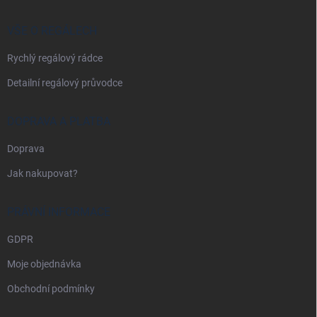
a
t
í
VŠE O REGÁLECH
Rychlý regálový rádce
Detailní regálový průvodce
DOPRAVA A PLATBA
Doprava
Jak nakupovat?
PRÁVNÍ INFORMACE
GDPR
Moje objednávka
Obchodní podmínky