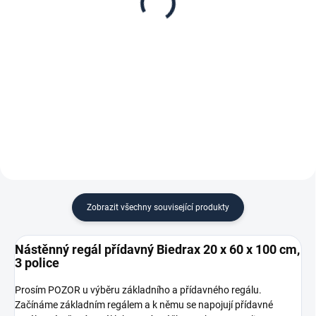
police třešeň
stříbrný - 3 police třešeň
265 Kč
1 004 Kč
219,01 Kč bez DPH
829,75 Kč bez DPH
−
+
−
+
Do košíku
Do košíku
Zobrazit všechny související produkty
Nástěnný regál přídavný Biedrax 20 x 60 x 100 cm,
3 police
Prosím POZOR u výběru základního a přídavného regálu.
Začínáme základním regálem a k němu se napojují přídavné