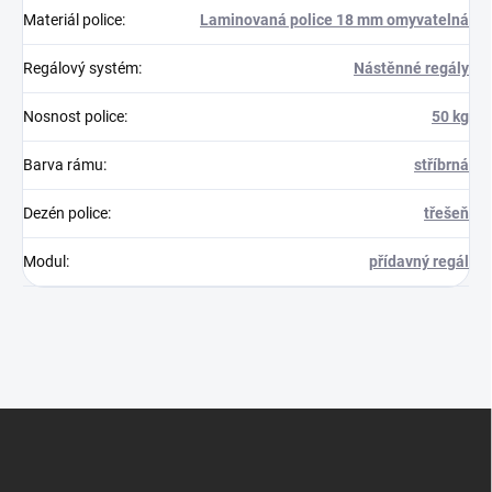
Materiál police
:
Laminovaná police 18 mm omyvatelná
Regálový systém
:
Nástěnné regály
Nosnost police
:
50 kg
Barva rámu
:
stříbrná
Dezén police
:
třešeň
Modul
:
přídavný regál
Z
á
p