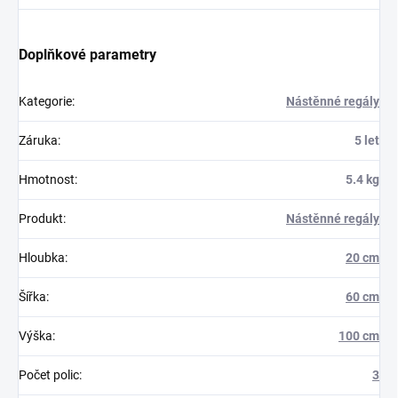
Doplňkové parametry
Kategorie
:
Nástěnné regály
Záruka
:
5 let
Hmotnost
:
5.4 kg
Produkt
:
Nástěnné regály
Hloubka
:
20 cm
Šířka
:
60 cm
Výška
:
100 cm
Počet polic
:
3