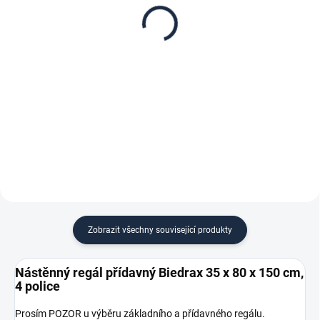
35 x 80 cm, stříbrné,
35 x 80 x 150 cm,
police třešeň
stříbrný - 4 police třešeň
436 Kč
2 039 Kč
360,33 Kč bez DPH
1 685,12 Kč bez DPH
−
+
−
+
Do košíku
Do košíku
Zobrazit všechny související produkty
Nástěnný regál přídavný Biedrax 35 x 80 x 150 cm,
4 police
Prosím POZOR u výběru základního a přídavného regálu.