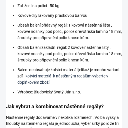
Zatížení na polici - 50 kg
Kovové díly lakovány práškovou barvou
Obsah balení přídavný regál: 1 kovová nástěnná lišta ,
kovové nosníky pod polici, police dřevotříska lamino 18 mm,
šroubky pro připevnění polic k nosníkům.
Obsah balení základní regál: 2 kovové nástěnné lišty ,
kovové nosníky pod polici, police dřevotříska lamino 18 mm,
šroubky pro připevnění polic k nosníkům.
Balení neobsahuje kotvící materiál jelikož je mnoho variant
zdí -
kotvící materiál k nástěnným regálům vyberte v
doplňkovém zboží
Výrobce: Bludovický Svatý Ján s.r.o.
Jak vybrat a kombinovat nástěnné regály?
Nástěnné regály dodáváme v několika rozměrech. Volba výšky a
hloubky nástěnného regálu je jednoduchá, výběr šířky polic ze tří