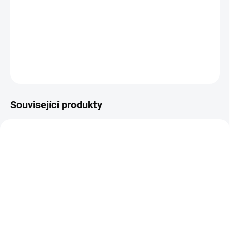
−
+
Přidat do košíku
DETAILNÍ INFORMACE
ZEPTAT SE
Související produkty
DOPRAVA ZDARMA
SKLADEM
SKLADEM
Patro pro nástěnný regál
Nástěnný regál základní