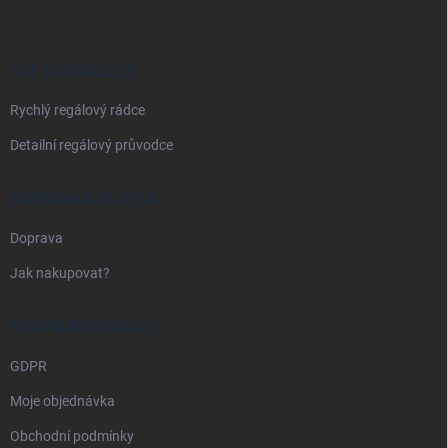
p
a
t
í
VŠE O REGÁLECH
Rychlý regálový rádce
Detailní regálový průvodce
DOPRAVA A PLATBA
Doprava
Jak nakupovat?
PRÁVNÍ INFORMACE
GDPR
Moje objednávka
Obchodní podmínky