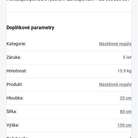
Doplňkové parametry
Kategorie
:
Nástěnné regály
Záruka
:
5 let
Hmotnost
:
15.9 kg
Produkt
:
Nástěnné regály
Hloubka
:
35 cm
Šířka
:
80 cm
Výška
:
150 cm