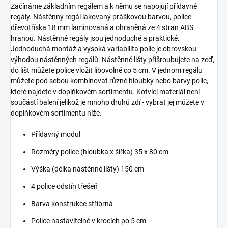
Začínáme základním regálem a k němu se napojují přídavné
regály. Nástěnný regál lakovaný práškovou barvou, police
dřevotříska 18 mm laminovaná a ohraněná ze 4 stran ABS
hranou. Nástěnné regály jsou jednoduché a praktické.
Jednoduchá montáž a vysoká variabilita polic je obrovskou
výhodou nástěnných regálů. Nástěnné lišty přišroubujete na zeď,
do lišt můžete police vložit libovolně co 5 cm. V jednom regálu
můžete pod sebou kombinovat různé hloubky nebo barvy polic,
které najdete v doplňkovém sortimentu. Kotvící materiál není
součástí balení jelikož je mnoho druhů zdí - vybrat jej můžete v
doplňkovém sortimentu níže.
Přídavný modul
Rozměry police (hloubka x šířka) 35 x 80 cm
Výška (délka nástěnné lišty) 150 cm
4 police odstín třešeň
Barva konstrukce stříbrná
Police nastavitelné v krocích po 5 cm