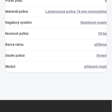
Počet polic
:
4
Materiál police
:
Laminovaná police 18 mm omyvatelná
Regálový systém
:
Nástěnné regály
Nosnost police
:
50 kg
Barva rámu
:
stříbrná
Dezén police
:
třešeň
Modul
:
přídavný regál
Z
á