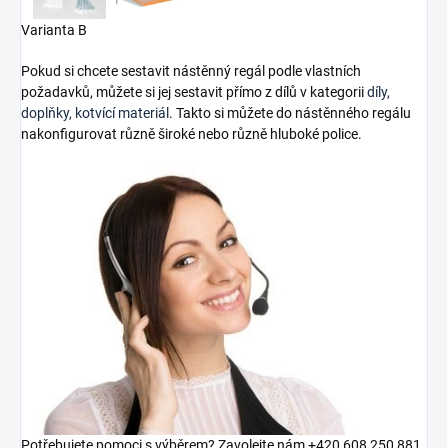
Varianta B
Pokud si chcete sestavit nástěnný regál podle vlastních
požadavků, můžete si jej sestavit přímo z dílů v kategorii
díly,
doplňky, kotvící materiál
. Takto si můžete do nástěnného regálu
nakonfigurovat různě široké nebo různě hluboké police.
Potřebujete pomoci s výběrem? Zavolejte nám +420 608 250 881