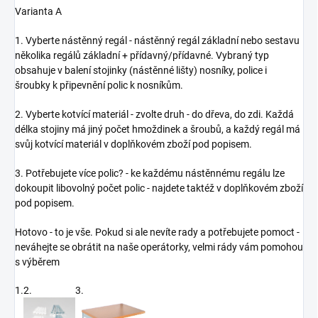
Varianta A
1. Vyberte nástěnný regál - nástěnný regál základní nebo sestavu
několika regálů základní + přídavný/přídavné. Vybraný typ
obsahuje v balení stojinky (nástěnné lišty) nosníky, police i
šroubky k připevnění polic k nosníkům.
2. Vyberte kotvící materiál - zvolte druh - do dřeva, do zdi. Každá
délka stojiny má jiný počet hmoždinek a šroubů, a každý regál má
svůj kotvící materiál v doplňkovém zboží pod popisem.
3. Potřebujete více polic? - ke každému nástěnnému regálu lze
dokoupit libovolný počet polic - najdete taktéž v doplňkovém zboží
pod popisem.
Hotovo - to je vše. Pokud si ale nevíte rady a potřebujete pomoct -
neváhejte se obrátit na naše operátorky, velmi rády vám pomohou
s výběrem
1.
2.
3.