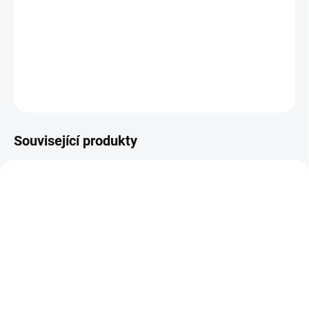
−
+
Přidat do košíku
DETAILNÍ INFORMACE
ZEPTAT SE
Související produkty
DOPRAVA ZDARMA
SKLADEM
SKLADEM
Patro pro nástěnný regál
Nástěnný regál základní