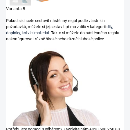
Varianta B
Pokud si chcete sestavit nástěnný regál podle vlastních
požadavků, můžete si jej sestavit přímo z dílů v kategorii
díly,
doplňky, kotvící materiál
. Takto si můžete do nástěnného regálu
nakonfigurovat různě široké nebo různě hluboké police.
Potřebujete pomoci s výběrem? Zavolejte nám +420 608 250 881