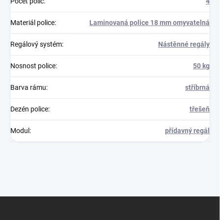
Počet polic
:
4
Materiál police
:
Laminovaná police 18 mm omyvatelná
Regálový systém
:
Nástěnné regály
Nosnost police
:
50 kg
Barva rámu
:
stříbrná
Dezén police
:
třešeň
Modul
:
přídavný regál
Z
á