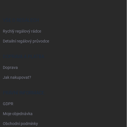
p
a
t
í
VŠE O REGÁLECH
Rychlý regálový rádce
Detailní regálový průvodce
DOPRAVA A PLATBA
Doprava
Jak nakupovat?
PRÁVNÍ INFORMACE
GDPR
Moje objednávka
Obchodní podmínky