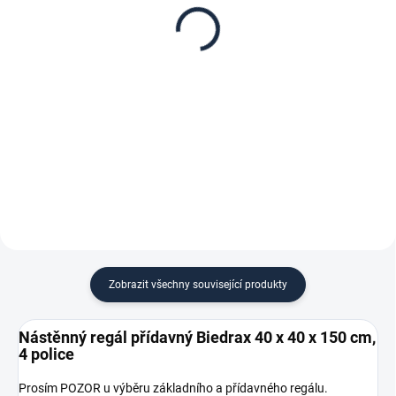
40 x 40 cm, stříbrné,
40 x 40 x 150 cm,
police třešeň
stříbrný - 4 police třešeň
341 Kč
1 658 Kč
281,82 Kč bez DPH
1 370,25 Kč bez DPH
−
+
−
+
Do košíku
Do košíku
Zobrazit všechny související produkty
Nástěnný regál přídavný Biedrax 40 x 40 x 150 cm,
4 police
Prosím POZOR u výběru základního a přídavného regálu.