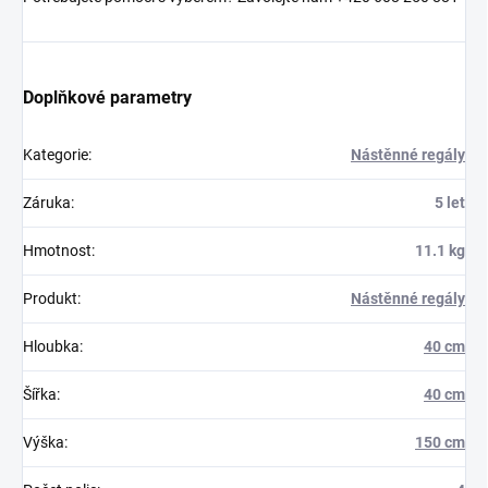
Doplňkové parametry
Kategorie
:
Nástěnné regály
Záruka
:
5 let
Hmotnost
:
11.1 kg
Produkt
:
Nástěnné regály
Hloubka
:
40 cm
Šířka
:
40 cm
Výška
:
150 cm