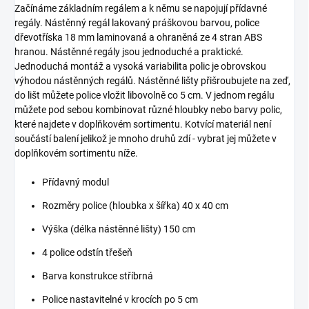
Začínáme základním regálem a k němu se napojují přídavné
regály. Nástěnný regál lakovaný práškovou barvou, police
dřevotříska 18 mm laminovaná a ohraněná ze 4 stran ABS
hranou. Nástěnné regály jsou jednoduché a praktické.
Jednoduchá montáž a vysoká variabilita polic je obrovskou
výhodou nástěnných regálů. Nástěnné lišty přišroubujete na zeď,
do lišt můžete police vložit libovolně co 5 cm. V jednom regálu
můžete pod sebou kombinovat různé hloubky nebo barvy polic,
které najdete v doplňkovém sortimentu. Kotvící materiál není
součástí balení jelikož je mnoho druhů zdí - vybrat jej můžete v
doplňkovém sortimentu níže.
Přídavný modul
Rozměry police (hloubka x šířka) 40 x 40 cm
Výška (délka nástěnné lišty) 150 cm
4 police odstín třešeň
Barva konstrukce stříbrná
Police nastavitelné v krocích po 5 cm