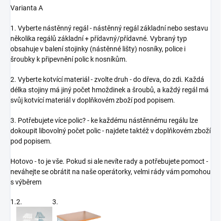
Varianta A
1. Vyberte nástěnný regál - nástěnný regál základní nebo sestavu
několika regálů základní + přídavný/přídavné. Vybraný typ
obsahuje v balení stojinky (nástěnné lišty) nosníky, police i
šroubky k připevnění polic k nosníkům.
2. Vyberte kotvící materiál - zvolte druh - do dřeva, do zdi. Každá
délka stojiny má jiný počet hmoždinek a šroubů, a každý regál má
svůj kotvící materiál v doplňkovém zboží pod popisem.
3. Potřebujete více polic? - ke každému nástěnnému regálu lze
dokoupit libovolný počet polic - najdete taktéž v doplňkovém zboží
pod popisem.
Hotovo - to je vše. Pokud si ale nevíte rady a potřebujete pomoct -
neváhejte se obrátit na naše operátorky, velmi rády vám pomohou
s výběrem
1.
2.
3.