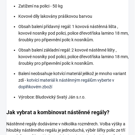
Zatížení na polici - 50 kg
Kovové díly lakovány práškovou barvou
Obsah balení přídavný regál: 1 kovová nástěnná lišta ,
kovové nosníky pod polici, police dřevotříska lamino 18 mm,
šroubky pro připevnění polic k nosníkům.
Obsah balení základní regál: 2 kovové nástěnné lišty ,
kovové nosníky pod polici, police dřevotříska lamino 18 mm,
šroubky pro připevnění polic k nosníkům.
Balení neobsahuje kotvící materiál jelikož je mnoho variant
zdí -
kotvící materiál k nástěnným regálům vyberte v
doplňkovém zboží
Výrobce: Bludovický Svatý Ján s.r.o.
Jak vybrat a kombinovat nástěnné regály?
Nástěnné regály dodáváme v několika rozměrech. Volba výšky a
hloubky nástěnného regálu je jednoduchá, výběr šířky polic ze tří