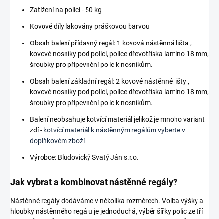
Zatížení na polici - 50 kg
Kovové díly lakovány práškovou barvou
Obsah balení přídavný regál: 1 kovová nástěnná lišta ,
kovové nosníky pod polici, police dřevotříska lamino 18 mm,
šroubky pro připevnění polic k nosníkům.
Obsah balení základní regál: 2 kovové nástěnné lišty ,
kovové nosníky pod polici, police dřevotříska lamino 18 mm,
šroubky pro připevnění polic k nosníkům.
Balení neobsahuje kotvící materiál jelikož je mnoho variant
zdí -
kotvící materiál k nástěnným regálům vyberte v
doplňkovém zboží
Výrobce: Bludovický Svatý Ján s.r.o.
Jak vybrat a kombinovat nástěnné regály?
Nástěnné regály dodáváme v několika rozměrech. Volba výšky a
hloubky nástěnného regálu je jednoduchá, výběr šířky polic ze tří