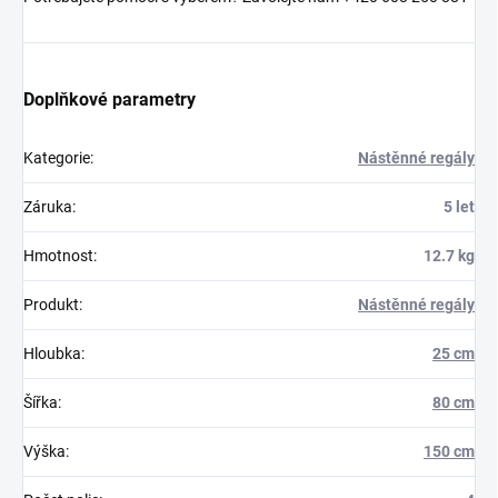
Doplňkové parametry
Kategorie
:
Nástěnné regály
Záruka
:
5 let
Hmotnost
:
12.7 kg
Produkt
:
Nástěnné regály
Hloubka
:
25 cm
Šířka
:
80 cm
Výška
:
150 cm