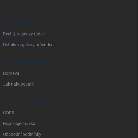
p
a
t
í
VŠE O REGÁLECH
Rychlý regálový rádce
Detailní regálový průvodce
DOPRAVA A PLATBA
Doprava
Jak nakupovat?
PRÁVNÍ INFORMACE
GDPR
Moje objednávka
Obchodní podmínky