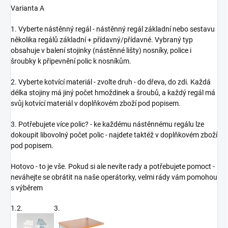
Varianta A
1. Vyberte nástěnný regál - nástěnný regál základní nebo sestavu
několika regálů základní + přídavný/přídavné. Vybraný typ
obsahuje v balení stojinky (nástěnné lišty) nosníky, police i
šroubky k připevnění polic k nosníkům.
2. Vyberte kotvící materiál - zvolte druh - do dřeva, do zdi. Každá
délka stojiny má jiný počet hmoždinek a šroubů, a každý regál má
svůj kotvící materiál v doplňkovém zboží pod popisem.
3. Potřebujete více polic? - ke každému nástěnnému regálu lze
dokoupit libovolný počet polic - najdete taktéž v doplňkovém zboží
pod popisem.
Hotovo - to je vše. Pokud si ale nevíte rady a potřebujete pomoct -
neváhejte se obrátit na naše operátorky, velmi rády vám pomohou
s výběrem
1.
2.
3.