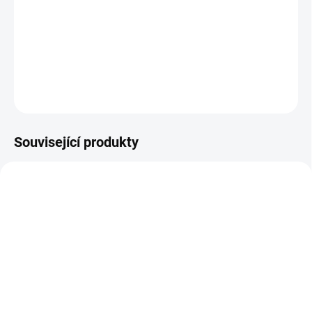
−
+
Přidat do košíku
DETAILNÍ INFORMACE
ZEPTAT SE
Související produkty
DOPRAVA ZDARMA
SKLADEM
SKLADEM
Patro pro nástěnný regál
Nástěnný regál přídavný