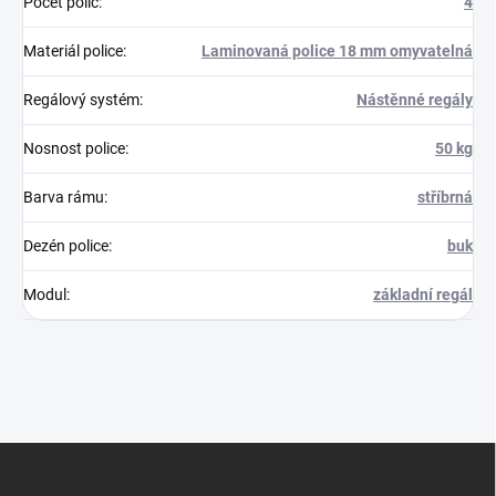
Počet polic
:
4
Materiál police
:
Laminovaná police 18 mm omyvatelná
Regálový systém
:
Nástěnné regály
Nosnost police
:
50 kg
Barva rámu
:
stříbrná
Dezén police
:
buk
Modul
:
základní regál
Z
á