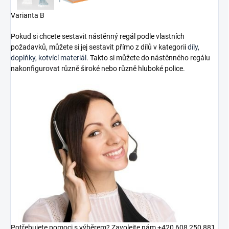
Varianta B
Pokud si chcete sestavit nástěnný regál podle vlastních
požadavků, můžete si jej sestavit přímo z dílů v kategorii
díly,
doplňky, kotvící materiál
. Takto si můžete do nástěnného regálu
nakonfigurovat různě široké nebo různě hluboké police.
Potřebujete pomoci s výběrem? Zavolejte nám +420 608 250 881