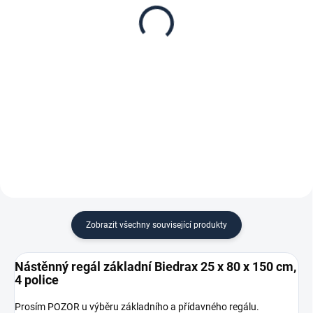
25 x 80 cm, stříbrné,
25 x 80 x 150 cm,
police buk
stříbrný - 4 police buk
330 Kč
1 467 Kč
272,73 Kč bez DPH
1 212,40 Kč bez DPH
−
+
−
+
Do košíku
Do košíku
Zobrazit všechny související produkty
Nástěnný regál základní Biedrax 25 x 80 x 150 cm,
4 police
Prosím POZOR u výběru základního a přídavného regálu.