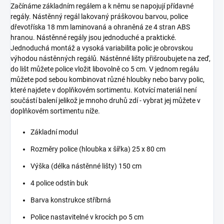
Začínáme základním regálem a k němu se napojují přídavné
regály. Nástěnný regál lakovaný práškovou barvou, police
dřevotříska 18 mm laminovaná a ohraněná ze 4 stran ABS
hranou. Nástěnné regály jsou jednoduché a praktické.
Jednoduchá montáž a vysoká variabilita polic je obrovskou
výhodou nástěnných regálů. Nástěnné lišty přišroubujete na zeď,
do lišt můžete police vložit libovolně co 5 cm. V jednom regálu
můžete pod sebou kombinovat různé hloubky nebo barvy polic,
které najdete v doplňkovém sortimentu. Kotvící materiál není
součástí balení jelikož je mnoho druhů zdí - vybrat jej můžete v
doplňkovém sortimentu níže.
Základní modul
Rozměry police (hloubka x šířka) 25 x 80 cm
Výška (délka nástěnné lišty) 150 cm
4 police odstín buk
Barva konstrukce stříbrná
Police nastavitelné v krocích po 5 cm