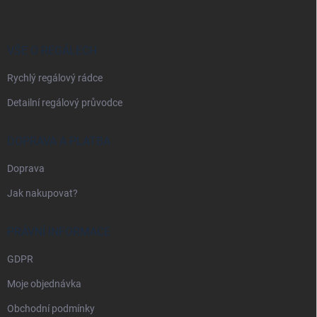
p
a
t
í
VŠE O REGÁLECH
Rychlý regálový rádce
Detailní regálový průvodce
DOPRAVA A PLATBA
Doprava
Jak nakupovat?
PRÁVNÍ INFORMACE
GDPR
Moje objednávka
Obchodní podmínky