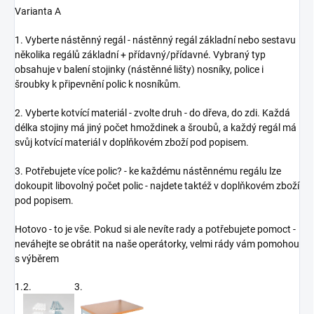
Varianta A
1. Vyberte nástěnný regál - nástěnný regál základní nebo sestavu
několika regálů základní + přídavný/přídavné. Vybraný typ
obsahuje v balení stojinky (nástěnné lišty) nosníky, police i
šroubky k připevnění polic k nosníkům.
2. Vyberte kotvící materiál - zvolte druh - do dřeva, do zdi. Každá
délka stojiny má jiný počet hmoždinek a šroubů, a každý regál má
svůj kotvící materiál v doplňkovém zboží pod popisem.
3. Potřebujete více polic? - ke každému nástěnnému regálu lze
dokoupit libovolný počet polic - najdete taktéž v doplňkovém zboží
pod popisem.
Hotovo - to je vše. Pokud si ale nevíte rady a potřebujete pomoct -
neváhejte se obrátit na naše operátorky, velmi rády vám pomohou
s výběrem
1.
2.
3.