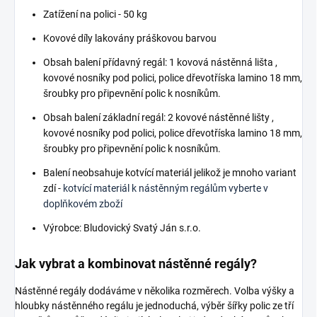
Zatížení na polici - 50 kg
Kovové díly lakovány práškovou barvou
Obsah balení přídavný regál: 1 kovová nástěnná lišta ,
kovové nosníky pod polici, police dřevotříska lamino 18 mm,
šroubky pro připevnění polic k nosníkům.
Obsah balení základní regál: 2 kovové nástěnné lišty ,
kovové nosníky pod polici, police dřevotříska lamino 18 mm,
šroubky pro připevnění polic k nosníkům.
Balení neobsahuje kotvící materiál jelikož je mnoho variant
zdí -
kotvící materiál k nástěnným regálům vyberte v
doplňkovém zboží
Výrobce: Bludovický Svatý Ján s.r.o.
Jak vybrat a kombinovat nástěnné regály?
Nástěnné regály dodáváme v několika rozměrech. Volba výšky a
hloubky nástěnného regálu je jednoduchá, výběr šířky polic ze tří