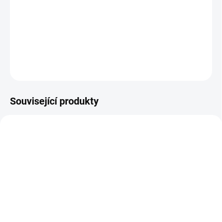
−
+
Přidat do košíku
DETAILNÍ INFORMACE
ZEPTAT SE
Související produkty
DOPRAVA ZDARMA
SKLADEM
SKLADEM
Patro pro nástěnný regál
Nástěnný regál přídavný