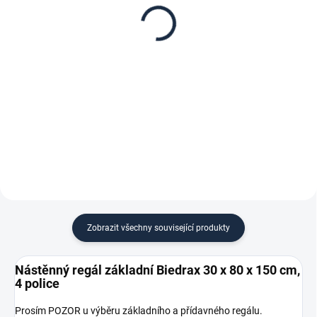
30 x 80 cm, stříbrné,
30 x 80 x 150 cm,
police šedá
stříbrný - 4 police šedá
378 Kč
1 660 Kč
312,40 Kč bez DPH
1 371,90 Kč bez DPH
−
+
−
+
Do košíku
Do košíku
Zobrazit všechny související produkty
Nástěnný regál základní Biedrax 30 x 80 x 150 cm,
4 police
Prosím POZOR u výběru základního a přídavného regálu.