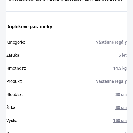
Doplňkové parametry
Kategorie
:
Nástěnné regály
Záruka
:
5 let
Hmotnost
:
14.3 kg
Produkt
:
Nástěnné regály
Hloubka
:
30 cm
Šířka
:
80 cm
Výška
:
150 cm