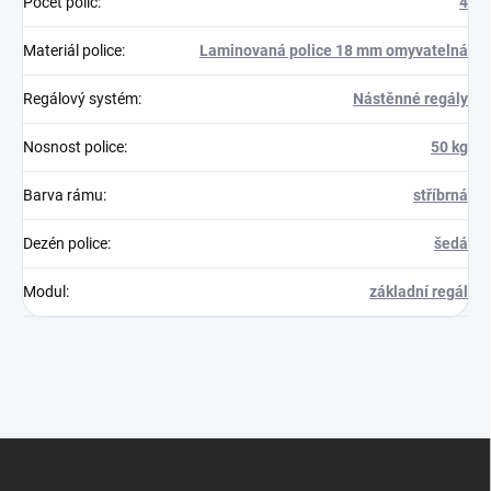
Počet polic
:
4
Materiál police
:
Laminovaná police 18 mm omyvatelná
Regálový systém
:
Nástěnné regály
Nosnost police
:
50 kg
Barva rámu
:
stříbrná
Dezén police
:
šedá
Modul
:
základní regál
Z
á