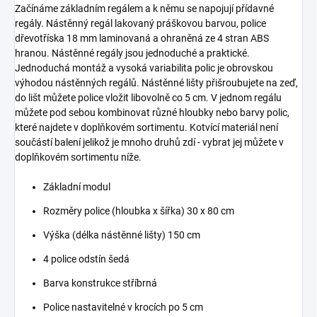
Začínáme základním regálem a k němu se napojují přídavné
regály. Nástěnný regál lakovaný práškovou barvou, police
dřevotříska 18 mm laminovaná a ohraněná ze 4 stran ABS
hranou. Nástěnné regály jsou jednoduché a praktické.
Jednoduchá montáž a vysoká variabilita polic je obrovskou
výhodou nástěnných regálů. Nástěnné lišty přišroubujete na zeď,
do lišt můžete police vložit libovolně co 5 cm. V jednom regálu
můžete pod sebou kombinovat různé hloubky nebo barvy polic,
které najdete v doplňkovém sortimentu. Kotvící materiál není
součástí balení jelikož je mnoho druhů zdí - vybrat jej můžete v
doplňkovém sortimentu níže.
Základní modul
Rozměry police (hloubka x šířka) 30 x 80 cm
Výška (délka nástěnné lišty) 150 cm
4 police odstín šedá
Barva konstrukce stříbrná
Police nastavitelné v krocích po 5 cm