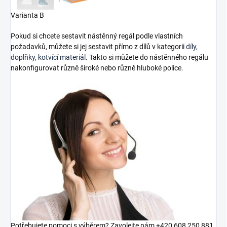
Varianta B
Pokud si chcete sestavit nástěnný regál podle vlastních
požadavků, můžete si jej sestavit přímo z dílů v kategorii
díly,
doplňky, kotvící materiál
. Takto si můžete do nástěnného regálu
nakonfigurovat různě široké nebo různě hluboké police.
Potřebujete pomoci s výběrem? Zavolejte nám +420 608 250 881