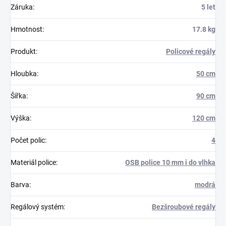
Záruka
:
5 let
Hmotnost
:
17.8 kg
Produkt
:
Policové regály
Hloubka
:
50 cm
Šířka
:
90 cm
Výška
:
120 cm
Počet polic
:
4
Materiál police
:
OSB police 10 mm i do vlhka
Barva
:
modrá
Regálový systém
:
Bezšroubové regály