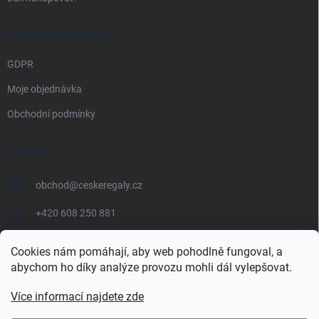
PRÁVNÍ INFORMACE
GDPR
Moje objednávka
Obchodní podmínky
KONTAKT
obchod
@
ceskeregaly.cz
+420 608 250 881
Cookies nám pomáhají, aby web pohodlně fungoval, a
abychom ho díky analýze provozu mohli dál vylepšovat.
Více informací najdete zde