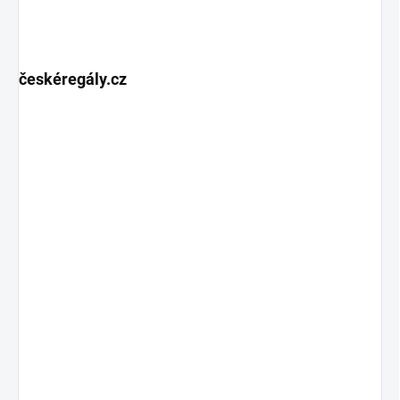
českéregály.cz