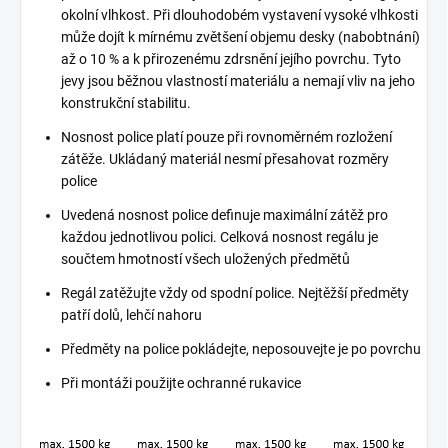
okolní vlhkost. Při dlouhodobém vystavení vysoké vlhkosti
může dojít k mírnému zvětšení objemu desky (nabobtnání)
až o 10 % a k přirozenému zdrsnění jejího povrchu. Tyto
jevy jsou běžnou vlastností materiálu a nemají vliv na jeho
konstrukční stabilitu.
Nosnost police platí pouze při rovnoměrném rozložení
zátěže. Ukládaný materiál nesmí přesahovat rozměry
police
Uvedená nosnost police definuje maximální zátěž pro
každou jednotlivou polici. Celková nosnost regálu je
součtem hmotností všech uložených předmětů
Regál zatěžujte vždy od spodní police. Nejtěžší předměty
patří dolů, lehčí nahoru
Předměty na police pokládejte, neposouvejte je po povrchu
Při montáži použijte ochranné rukavice