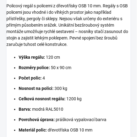
Policový regál s policemi z dřevotřísky OSB 10 mm. Regály s OSB
policemi jsou vhodné i do vlhkých prostor jako například
přístřešky, pergoly či sklepy. Nejsou však určeny do exteriéru s
přímým působením srážek. Unikátní bezšroubový systém
montáže umožňuje rychlé sestavení – nosníky stačí zasunout do
stojin a zajistit lehkým poklepem. Pevné spojení bez šroubů
zaručuje tuhost celé konstrukce.
Výška regálu:
120 cm
Rozměry police:
50 x 90 cm
Počet polic:
4
Nosnost na polici:
300 kg
Celková nosnost regálu:
1200 kg
Barva:
modrá RAL5010
Povrchová úprava:
prášková vypalovací barva
Materiál polic:
dřevotříska OSB 10 mm