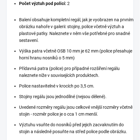
Počet výztuh pod policí:
2
Balení obsahuje kompletní regál, jak je vyobrazen na prvním
obrázku nahoře v galerii: stojiny, police včetně výztuh a
plastové patky. Naleznete v něm vše potřebné pro snadné
sestavení.
Výška patra včetně OSB 10 mm je 62 mm (police přesahuje
horní hranu nosníků o 5 mm)
Přídavná patra (police) pro případné rozšíření regálu
naleznete níže v souvisejících produktech.
Police nastavitelné v krocích po 3,5 cm.
Stojiny regálu jsou jednodílné (nejsou dělené).
Uvedené rozměry regálu jsou celkové vnější rozměry včetně
stojin - rozměr police je o cca 1 cm menší.
Výztuhu vsuňte do nosníků před jejich zacvaknutím do
stojin a následně posuňte na střed police podle obrázku.