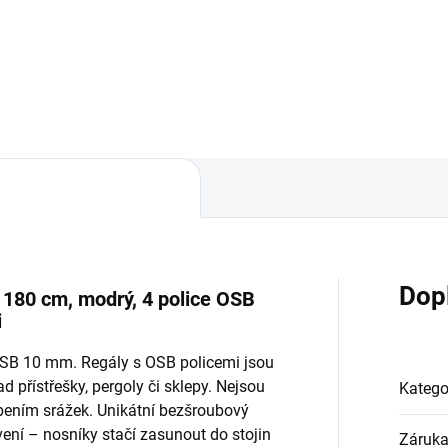
Do košíku
Do košíku
Dop
x 180 cm, modrý, 4 police OSB
i
 OSB 10 mm. Regály s OSB policemi jsou
d přístřešky, pergoly či sklepy. Nejsou
Katego
bením srážek. Unikátní bezšroubový
ní – nosníky stačí zasunout do stojin
Záruk