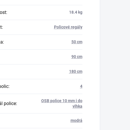
ost
:
18.4 kg
t
:
Policové regály
ka
:
50 cm
90 cm
180 cm
polic
:
4
OSB police 10 mm i do
l police
:
vlhka
modrá