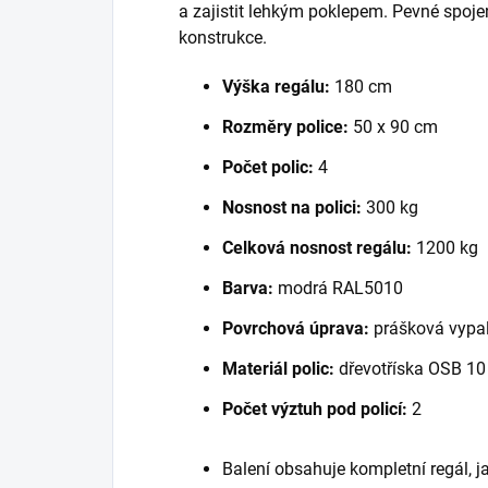
a zajistit lehkým poklepem. Pevné spoje
konstrukce.
Výška regálu:
180 cm
Rozměry police:
50 x 90 cm
Počet polic:
4
Nosnost na polici:
300 kg
Celková nosnost regálu:
1200 kg
Barva:
modrá RAL5010
Povrchová úprava:
prášková vypal
Materiál polic:
dřevotříska OSB 1
Počet výztuh pod policí:
2
Balení obsahuje kompletní regál, 