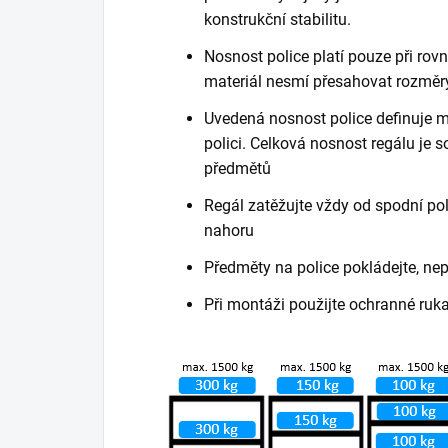
konstrukční stabilitu.
Nosnost police platí pouze při ro
materiál nesmí přesahovat rozměry
Uvedená nosnost police definuje m
polici. Celková nosnost regálu je
předmětů
Regál zatěžujte vždy od spodní poli
nahoru
Předměty na police pokládejte, ne
Při montáži použijte ochranné ruk