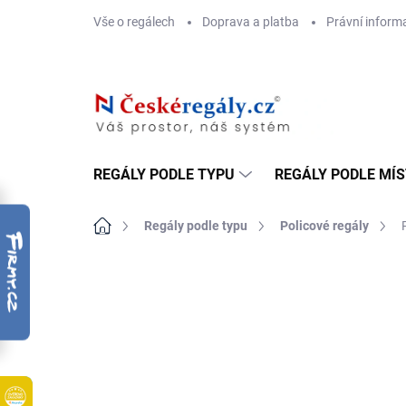
Přejít
Vše o regálech
Doprava a platba
Právní inform
na
obsah
REGÁLY PODLE TYPU
REGÁLY PODLE MÍ
Domů
Regály podle typu
Policové regály
ZNAČKA:
BIEDRAX
DOPRAVA ZDARMA
OSB 10 MM (VLHKO)