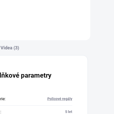
Do košíku
Videa (3)
lňkové parametry
rie
:
Policové regály
a
:
5 let