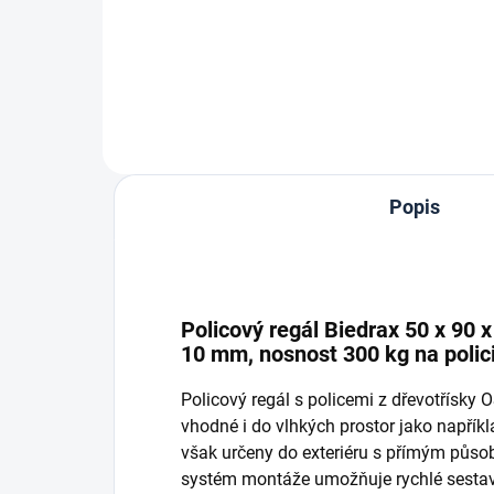
Do košíku
Popis
Policový regál Biedrax 50 x 90 
10 mm, nosnost 300 kg na polic
Policový regál s policemi z dřevotřísky
vhodné i do vlhkých prostor jako napříkla
však určeny do exteriéru s přímým půso
systém montáže umožňuje rychlé sestave