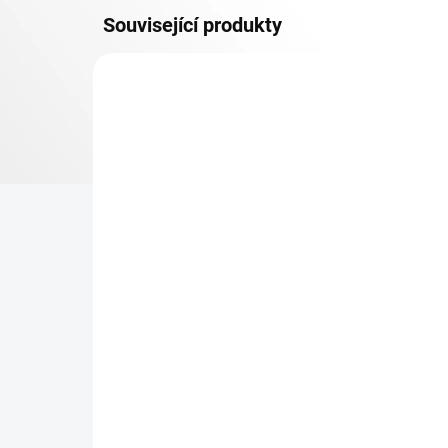
Související produkty
OSB 10 MM (VLHKO)
SKLADEM
Patro k regálu Biedrax 50
Zá
x 90 cm, modré, police
Bi
OSB 10 mm, nosnost 300
pro
kg
re
473 Kč
36
390,91 Kč bez DPH
29,
−
+