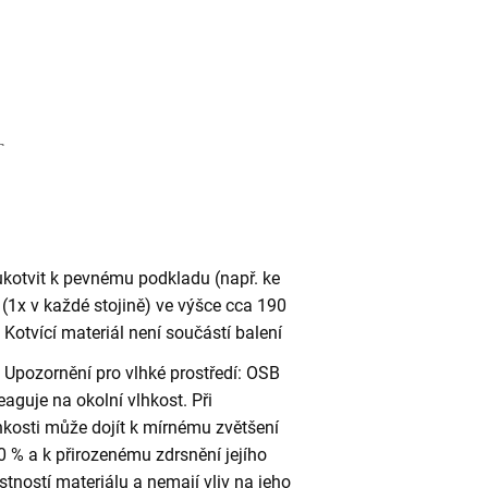
ukotvit k pevnému podkladu (např. ke
(1x v každé stojině) ve výšce cca 190
otvící materiál není součástí balení
Upozornění pro vlhké prostředí: OSB
eaguje na okolní vlhkost. Při
kosti může dojít k mírnému zvětšení
 % a k přirozenému zdrsnění jejího
stností materiálu a nemají vliv na jeho