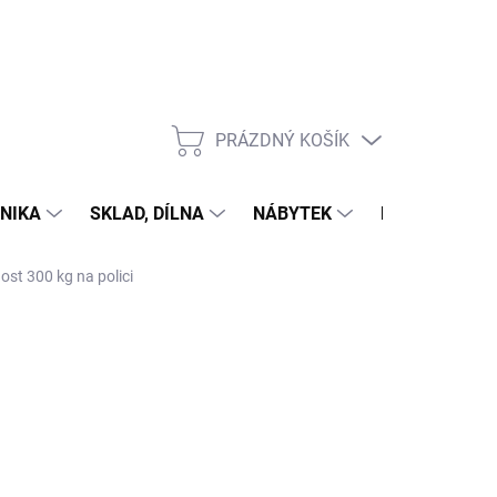
PRÁZDNÝ KOŠÍK
NÁKUPNÍ
KOŠÍK
NIKA
SKLAD, DÍLNA
NÁBYTEK
DŮM A ZAHR
ost 300 kg na polici