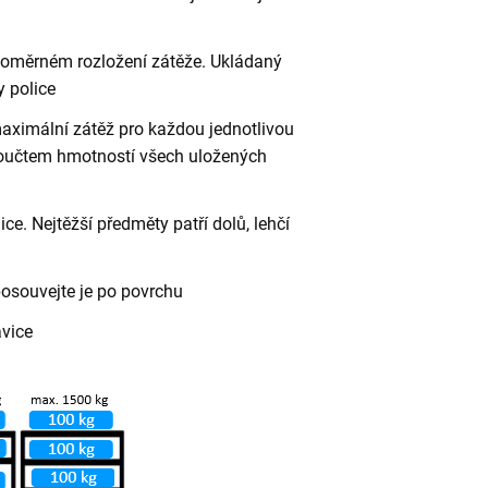
vnoměrném rozložení zátěže. Ukládaný
 police
aximální zátěž pro každou jednotlivou
 součtem hmotností všech uložených
ce. Nejtěžší předměty patří dolů, lehčí
posouvejte je po povrchu
avice