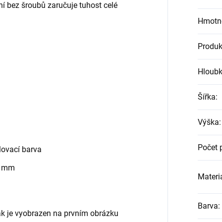
ní bez šroubů zaručuje tuhost celé
Hmotn
Produk
Hloub
Šířka
:
Výška
:
Počet 
ovací barva
0 mm
Materiá
Barva
:
jak je vyobrazen na prvním obrázku