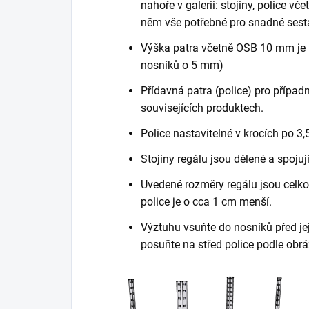
nahoře v galerii: stojiny, police vč
něm vše potřebné pro snadné sest
Výška patra včetně OSB 10 mm je 
nosníků o 5 mm)
Přídavná patra (police) pro případn
souvisejících produktech.
Police nastavitelné v krocích po 3,
Stojiny regálu jsou dělené a spojuj
Uvedené rozměry regálu jsou celkov
police je o cca 1 cm menší.
Výztuhu vsuňte do nosníků před je
posuňte na střed police podle obrá