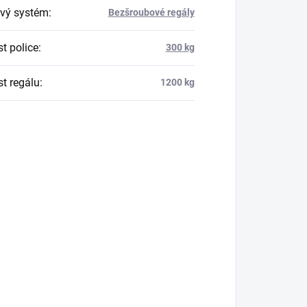
vý systém
:
Bezšroubové regály
t police
:
300 kg
t regálu
:
1200 kg