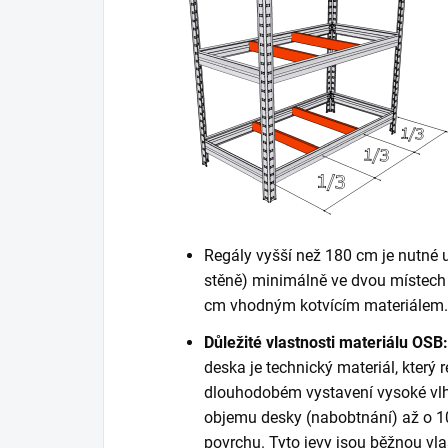
Regály vyšší než 180 cm je nutné 
stěně) minimálně ve dvou místech 
cm vhodným kotvícím materiálem. K
Důležité vlastnosti materiálu OSB:
deska je technický materiál, který r
dlouhodobém vystavení vysoké vlh
objemu desky (nabobtnání) až o 10
povrchu. Tyto jevy jsou běžnou vla