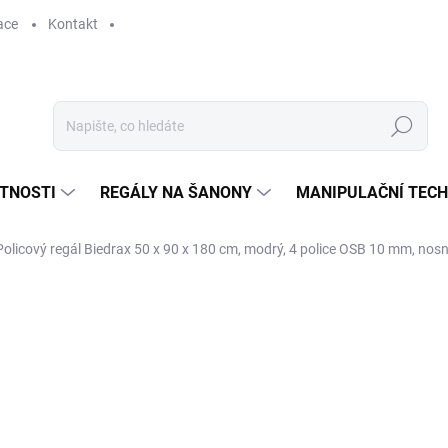
ace
Kontakt
Hledat
STNOSTI
REGÁLY NA ŠANONY
MANIPULAČNÍ TECH
Policový regál Biedrax 50 x 90 x 180 cm, modrý, 4 police OSB 10 mm, nosn
2 420 Kč
2 000 Kč bez DPH
Měrná
SKLADEM