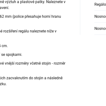
etně výztuh a plastové patky. Naleznete v
Regálo
avení.
62 mm (police přesahuje horní hranu
Nosnos
Nosnos
é rozšíření regálu naleznete níže v
5 cm.
í se spojkami.
é vnější rozměry včetně stojin - rozměr
jich zacvaknutím do stojin a následně
zku.