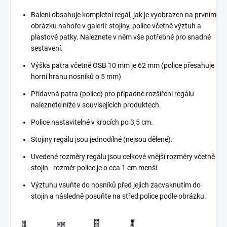
Balení obsahuje kompletní regál, jak je vyobrazen na prvním
obrázku nahoře v galerii: stojiny, police včetně výztuh a
plastové patky. Naleznete v něm vše potřebné pro snadné
sestavení.
Výška patra včetně OSB 10 mm je 62 mm (police přesahuje
horní hranu nosníků o 5 mm)
Přídavná patra (police) pro případné rozšíření regálu
naleznete níže v souvisejících produktech.
Police nastavitelné v krocích po 3,5 cm.
Stojiny regálu jsou jednodílné (nejsou dělené).
Uvedené rozměry regálu jsou celkové vnější rozměry včetně
stojin - rozměr police je o cca 1 cm menší.
Výztuhu vsuňte do nosníků před jejich zacvaknutím do
stojin a následně posuňte na střed police podle obrázku.