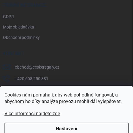
PRÁVNÍ INFORMACE
GDPR
Moje objednávka
Obchodní podmínky
KONTAKT
obchod
@
ceskeregaly.cz
+420 608 250 881
Cookies nám pomáhají, aby web pohodlně fungoval, a
abychom ho díky analýze provozu mohli dál vylepšovat.
Více informací najdete zde
Nastavení