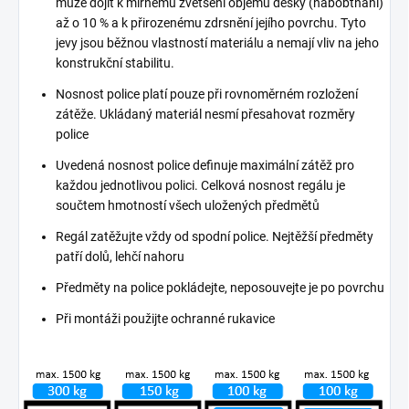
může dojít k mírnému zvětšení objemu desky (nabobtnání)
až o 10 % a k přirozenému zdrsnění jejího povrchu. Tyto
jevy jsou běžnou vlastností materiálu a nemají vliv na jeho
konstrukční stabilitu.
Nosnost police platí pouze při rovnoměrném rozložení
zátěže. Ukládaný materiál nesmí přesahovat rozměry
police
Uvedená nosnost police definuje maximální zátěž pro
každou jednotlivou polici. Celková nosnost regálu je
součtem hmotností všech uložených předmětů
Regál zatěžujte vždy od spodní police. Nejtěžší předměty
patří dolů, lehčí nahoru
Předměty na police pokládejte, neposouvejte je po povrchu
Při montáži použijte ochranné rukavice