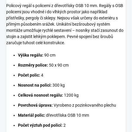
Policový regál s policemi z dřevotřísky OSB 10 mm. Regály s OSB
policemi jsou vhodné i do vlhkých prostor jako například
přístřešky, pergoly či sklepy. Nejsou však určeny do exteriéru s
přímým působením srážek. Unikátní bezšroubový systém
montáže umožňuje rychlé sestavení – nosníky stačí zasunout do
stojin a zajistit lehkým poklepem. Pevné spojení bez šroubů
zaručuje tuhost celé konstrukce.
Výška regálu:
90 cm
Rozměry police:
50 x 90 cm
Počet polic:
4
Nosnost na polici:
300 kg
Celková nosnost regálu:
1200 kg
Povrchová úprava:
Vyrobeno z pozinkovaného plechu
Materiál polic:
dřevotříska OSB 10 mm
Počet výztuh pod policí:
2