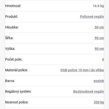
Hmotnost
:
16.6 kg
Produkt
:
Policové regály
Hloubka
:
50 cm
Šířka
:
90 cm
Výška
:
90 cm
Počet polic
:
4
Materiál police
:
OSB police 10 mm i do vlhka
Barva
:
pozink
Regálový systém
:
Bezšroubové regály
Nosnost police
:
300 kg