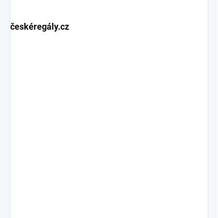
českéregály.cz