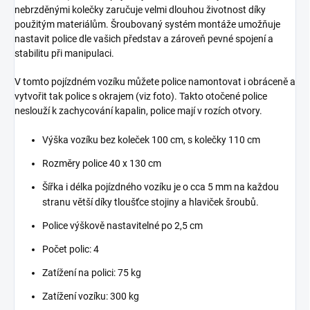
nebrzděnými kolečky zaručuje velmi dlouhou životnost díky
použitým materiálům. Šroubovaný systém montáže umožňuje
nastavit police dle vašich představ a zároveň pevné spojení a
stabilitu při manipulaci.
V tomto pojízdném vozíku můžete police namontovat i obráceně a
vytvořit tak police s okrajem (viz foto). Takto otočené police
neslouží k zachycování kapalin, police mají v rozích otvory.
Výška vozíku bez koleček 100 cm, s kolečky 110 cm
Rozměry police 40 x 130 cm
Šířka i délka pojízdného vozíku je o cca 5 mm na každou
stranu větší díky tloušťce stojiny a hlaviček šroubů.
Police výškově nastavitelné po 2,5 cm
Počet polic: 4
Zatížení na polici: 75 kg
Zatížení vozíku: 300 kg