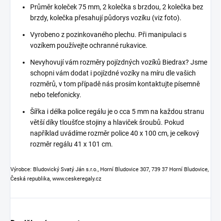
Průměr koleček 75 mm, 2 kolečka s brzdou, 2 kolečka bez
brzdy, kolečka přesahují půdorys vozíku (viz foto).
Vyrobeno z pozinkovaného plechu. Při manipulaci s
vozíkem používejte ochranné rukavice.
Nevyhovují vám rozměry pojízdných vozíků Biedrax? Jsme
schopni vám dodat i pojízdné vozíky na míru dle vašich
rozměrů, v tom případě nás prosím kontaktujte písemně
nebo telefonicky.
Šířka i délka police regálu je o cca 5 mm na každou stranu
větší díky tloušťce stojiny a hlaviček šroubů. Pokud
například uvádíme rozměr police 40 x 100 cm, je celkový
rozměr regálu 41 x 101 cm.
Výrobce: Bludovický Svatý Ján s.r.o., Horní Bludovice 307, 739 37 Horní Bludovice,
Česká republika, www.ceskeregaly.cz