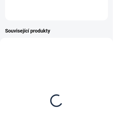
DETAILNÍ INFORMACE
ZEPTAT SE
Související produkty
DOPRAVA ZDARMA
KOVOVÉ POLICE
TOP! ŠROUBOVANÉ
REGÁLY NA VĚKY
SKLADEM
NA OBJEDNÁVKU (DO 3 TÝDNŮ)
Samolepící štítek s
Patro k regálu Biedrax
nosností regálu (SNR)
40 x 130 cm, pozink,
nosnost 150 kg
7 Kč
1 233 Kč
5,79 Kč bez DPH