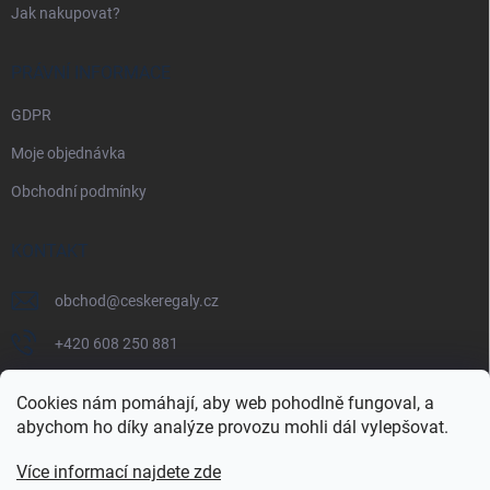
Jak nakupovat?
PRÁVNÍ INFORMACE
GDPR
Moje objednávka
Obchodní podmínky
KONTAKT
obchod
@
ceskeregaly.cz
+420 608 250 881
Cookies nám pomáhají, aby web pohodlně fungoval, a
abychom ho díky analýze provozu mohli dál vylepšovat.
Více informací najdete zde