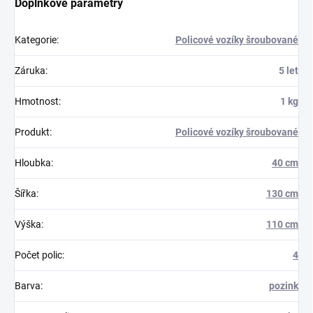
Doplňkové parametry
Kategorie
:
Policové vozíky šroubované
Záruka
:
5 let
Hmotnost
:
1 kg
Produkt
:
Policové vozíky šroubované
Hloubka
:
40 cm
Šířka
:
130 cm
Výška
:
110 cm
Počet polic
:
4
Barva
:
pozink