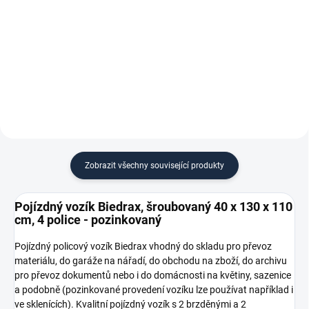
1 019,01 Kč bez DPH
−
+
−
+
Do košíku
Do košíku
Zobrazit všechny související produkty
Pojízdný vozík Biedrax, šroubovaný 40 x 130 x 110
cm, 4 police - pozinkovaný
Pojízdný policový vozík Biedrax vhodný do skladu pro převoz
materiálu, do garáže na nářadí, do obchodu na zboží, do archivu
pro převoz dokumentů nebo i do domácnosti na květiny, sazenice
a podobně (pozinkované provedení vozíku lze používat například i
ve sklenících). Kvalitní pojízdný vozík s 2 brzděnými a 2