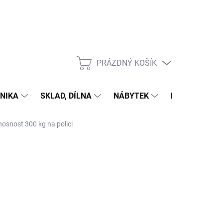
PRÁZDNÝ KOŠÍK
NÁKUPNÍ
KOŠÍK
NIKA
SKLAD, DÍLNA
NÁBYTEK
DŮM A ZAHR
nosnost 300 kg na polici