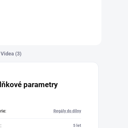
Do košíku
Videa (3)
lňkové parametry
rie
:
Regály do dílny
a
:
5 let