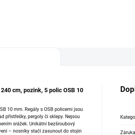
Do košíku
Do košíku
Dop
x 240 cm, pozink, 5 polic OSB 10
 OSB 10 mm. Regály s OSB policemi jsou
d přístřešky, pergoly či sklepy. Nejsou
Katego
bením srážek. Unikátní bezšroubový
ní – nosníky stačí zasunout do stojin
Záruk