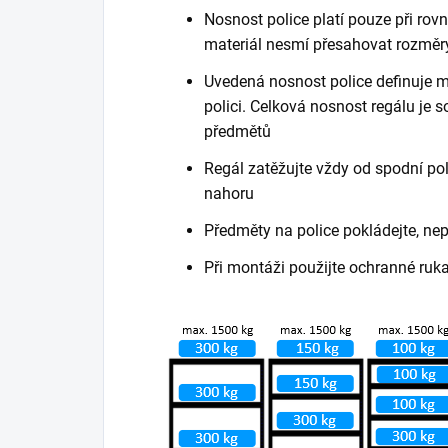
Nosnost police platí pouze při ro
materiál nesmí přesahovat rozměry
Uvedená nosnost police definuje m
polici. Celková nosnost regálu je
předmětů
Regál zatěžujte vždy od spodní poli
nahoru
Předměty na police pokládejte, ne
Při montáži použijte ochranné ruk