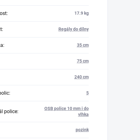
ost
:
17.9 kg
t
:
Regály do dílny
ka
:
35 cm
75 cm
240 cm
polic
:
5
OSB police 10 mm i do
l police
:
vlhka
pozink