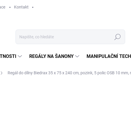
ace
Kontakt
Hledat
STNOSTI
REGÁLY NA ŠANONY
MANIPULAČNÍ TECH
Regál do dílny Biedrax 35 x 75 x 240 cm, pozink, 5 polic OSB 10 mm, 
2 112 Kč
1 745,45 Kč bez DPH
Měrná
SKLADEM