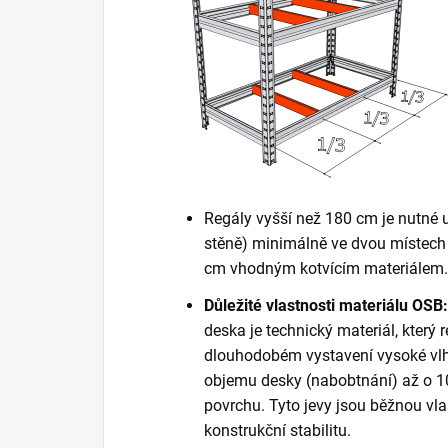
Regály vyšší než 180 cm je nutné 
stěně) minimálně ve dvou místech 
cm vhodným kotvícím materiálem. K
Důležité vlastnosti materiálu OSB:
deska je technický materiál, který r
dlouhodobém vystavení vysoké vlh
objemu desky (nabobtnání) až o 10
povrchu. Tyto jevy jsou běžnou vla
konstrukční stabilitu.