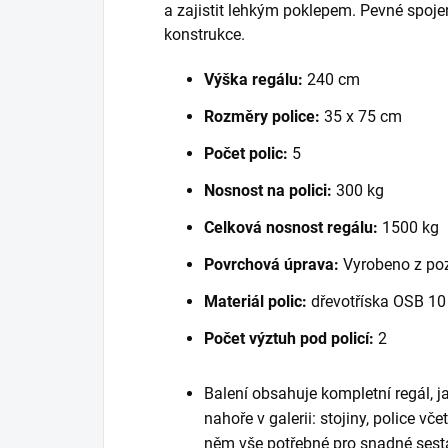
a zajistit lehkým poklepem. Pevné spoje
konstrukce.
Výška regálu:
240 cm
Rozměry police:
35 x 75 cm
Počet polic:
5
Nosnost na polici:
300 kg
Celková nosnost regálu:
1500 kg
Povrchová úprava:
Vyrobeno z po
Materiál polic:
dřevotříska OSB 1
Počet výztuh pod policí:
2
Balení obsahuje kompletní regál, 
nahoře v galerii: stojiny, police vč
něm vše potřebné pro snadné sest