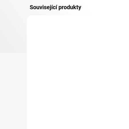
Související produkty
OSB 10 MM (VLHKO)
SKLADEM
Patro k regálu Biedrax 35
Zá
x 75 cm, pozink, police
Bie
OSB 10 mm, nosnost 300
vyp
kg
308 Kč
18
254,55 Kč bez DPH
14,
−
+