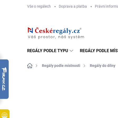
Přejít
Vše o regálech
Doprava a platba
Právní inform
na
obsah
REGÁLY PODLE TYPU
REGÁLY PODLE MÍ
Domů
Regály podle místnosti
Regály do dílny
ZNAČKA:
BIEDRAX
DOPRAVA ZDARMA
OSB 10 MM (VLHKO)