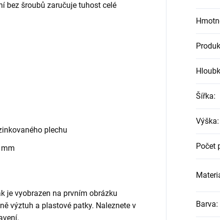
ní bez šroubů zaručuje tuhost celé
Hmotn
Produk
Hloub
Šířka
:
Výška
:
zinkovaného plechu
Počet 
0 mm
Materiá
jak je vyobrazen na prvním obrázku
Barva
:
etně výztuh a plastové patky. Naleznete v
avení.