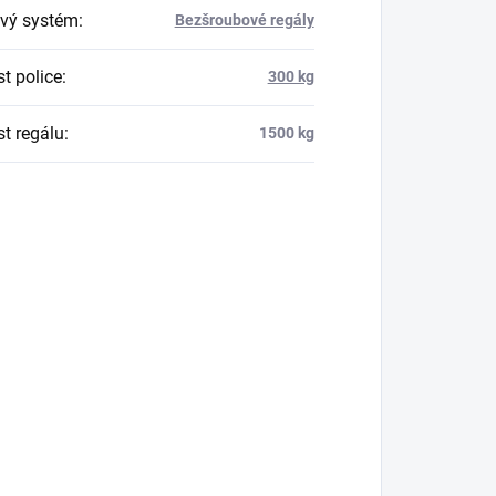
vý systém
:
Bezšroubové regály
t police
:
300 kg
t regálu
:
1500 kg