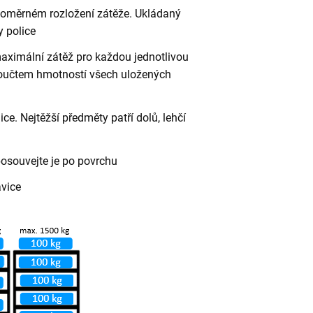
vnoměrném rozložení zátěže. Ukládaný
 police
aximální zátěž pro každou jednotlivou
 součtem hmotností všech uložených
ce. Nejtěžší předměty patří dolů, lehčí
posouvejte je po povrchu
avice