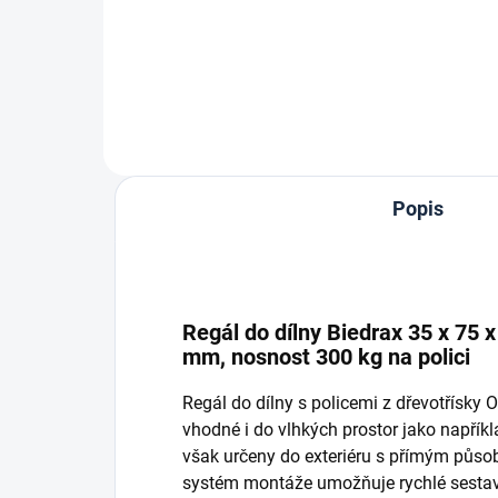
Do košíku
Popis
Regál do dílny Biedrax 35 x 75 
mm, nosnost 300 kg na polici
Regál do dílny s policemi z dřevotřísky
vhodné i do vlhkých prostor jako napříkla
však určeny do exteriéru s přímým půso
systém montáže umožňuje rychlé sestave