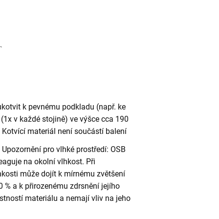
ukotvit k pevnému podkladu (např. ke
(1x v každé stojině) ve výšce cca 190
otvící materiál není součástí balení
Upozornění pro vlhké prostředí: OSB
eaguje na okolní vlhkost. Při
kosti může dojít k mírnému zvětšení
 % a k přirozenému zdrsnění jejího
stností materiálu a nemají vliv na jeho