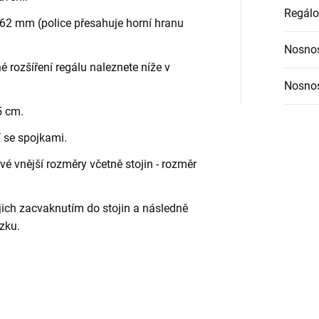
Regálo
62 mm (police přesahuje horní hranu
Nosnos
é rozšíření regálu naleznete níže v
Nosnos
5 cm.
í se spojkami.
é vnější rozměry včetně stojin - rozměr
jich zacvaknutím do stojin a následně
zku.