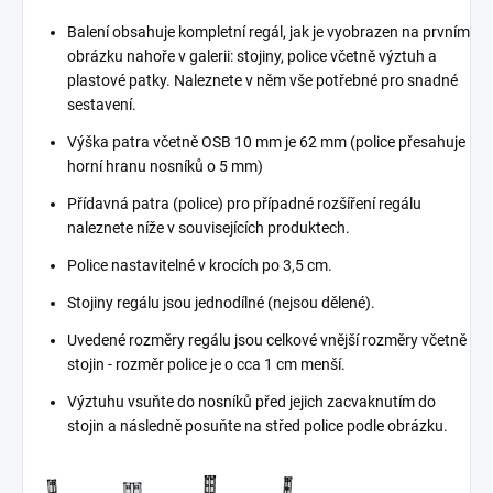
Balení obsahuje kompletní regál, jak je vyobrazen na prvním
obrázku nahoře v galerii: stojiny, police včetně výztuh a
plastové patky. Naleznete v něm vše potřebné pro snadné
sestavení.
Výška patra včetně OSB 10 mm je 62 mm (police přesahuje
horní hranu nosníků o 5 mm)
Přídavná patra (police) pro případné rozšíření regálu
naleznete níže v souvisejících produktech.
Police nastavitelné v krocích po 3,5 cm.
Stojiny regálu jsou jednodílné (nejsou dělené).
Uvedené rozměry regálu jsou celkové vnější rozměry včetně
stojin - rozměr police je o cca 1 cm menší.
Výztuhu vsuňte do nosníků před jejich zacvaknutím do
stojin a následně posuňte na střed police podle obrázku.