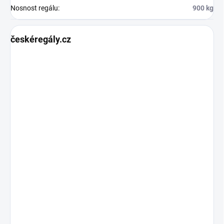
Nosnost regálu
:
900 kg
českéregály.cz