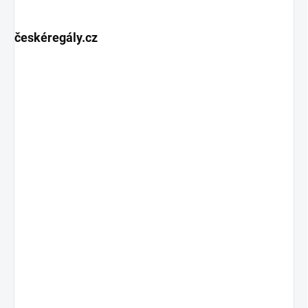
českéregály.cz