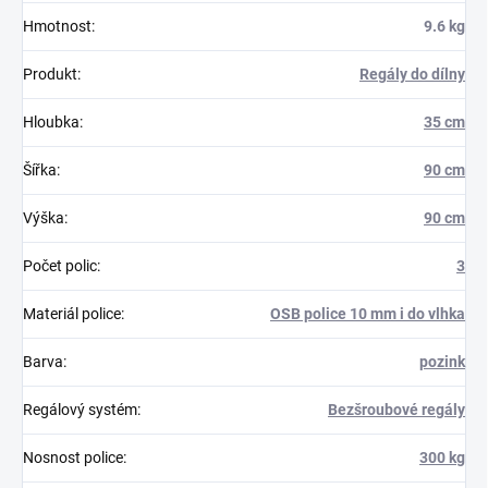
Hmotnost
:
9.6 kg
Produkt
:
Regály do dílny
Hloubka
:
35 cm
Šířka
:
90 cm
Výška
:
90 cm
Počet polic
:
3
Materiál police
:
OSB police 10 mm i do vlhka
Barva
:
pozink
Regálový systém
:
Bezšroubové regály
Nosnost police
:
300 kg