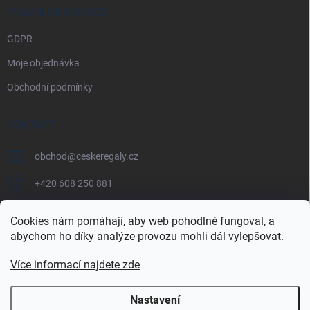
PRÁVNÍ INFORMACE
GDPR
Moje objednávka
Obchodní podmínky
KONTAKT
obchod
@
ceskeregaly.cz
+420 608 250 881
Cookies nám pomáhají, aby web pohodlně fungoval, a
abychom ho díky analýze provozu mohli dál vylepšovat.
Více informací najdete zde
Nastavení