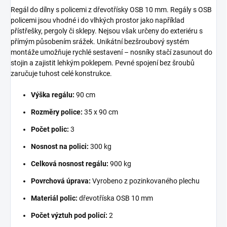
Regál do dílny s policemi z dřevotřísky OSB 10 mm. Regály s OSB
policemi jsou vhodné i do vlhkých prostor jako například
přístřešky, pergoly či sklepy. Nejsou však určeny do exteriéru s
přímým působením srážek. Unikátní bezšroubový systém
montáže umožňuje rychlé sestavení – nosníky stačí zasunout do
stojin a zajistit lehkým poklepem. Pevné spojení bez šroubů
zaručuje tuhost celé konstrukce.
Výška regálu:
90 cm
Rozměry police:
35 x 90 cm
Počet polic:
3
Nosnost na polici:
300 kg
Celková nosnost regálu:
900 kg
Povrchová úprava:
Vyrobeno z pozinkovaného plechu
Materiál polic:
dřevotříska OSB 10 mm
Počet výztuh pod policí:
2