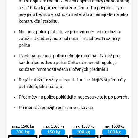
může dojít k mírnému zvětšení objemu desky (nabobtnání)
až o 10 % a k přirozenému zdrsnění jejího povrchu. Tyto
jevy jsou běžnou vlastností materiálu a nemají vliv na jeho
konstrukční stabilitu.
Nosnost police platí pouze při rovnoměrném rozložení
zátěže. Ukládaný materiál nesmí přesahovat rozměry
police
Uvedená nosnost police definuje maximální zátěž pro
každou jednotlivou polici. Celková nosnost regálu je
součtem hmotností všech uložených předmětů
Regál zatěžujte vždy od spodní police. Nejtěžší předměty
patří dolů, lehčí nahoru
Předměty na police pokládejte, neposouvejte je po povrchu
Při montáži použijte ochranné rukavice