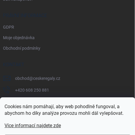
PRÁVNÍ INFORMACE
GDPR
Moje objednávka
Obchodní podmínky
KONTAKT
obchod
@
ceskeregaly.cz
+420 608 250 881
Cookies nám pomáhají, aby web pohodlně fungoval, a
abychom ho díky analýze provozu mohli dál vylepšovat.
Více informací najdete zde