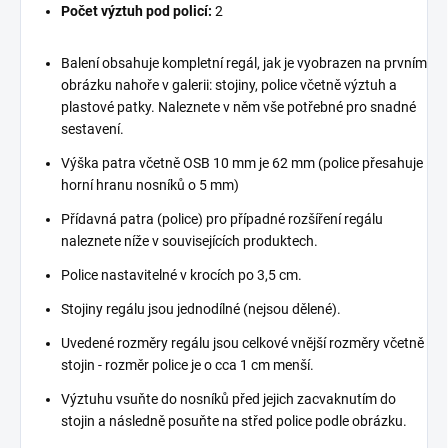
Počet výztuh pod policí:
2
Balení obsahuje kompletní regál, jak je vyobrazen na prvním
obrázku nahoře v galerii: stojiny, police včetně výztuh a
plastové patky. Naleznete v něm vše potřebné pro snadné
sestavení.
Výška patra včetně OSB 10 mm je 62 mm (police přesahuje
horní hranu nosníků o 5 mm)
Přídavná patra (police) pro případné rozšíření regálu
naleznete níže v souvisejících produktech.
Police nastavitelné v krocích po 3,5 cm.
Stojiny regálu jsou jednodílné (nejsou dělené).
Uvedené rozměry regálu jsou celkové vnější rozměry včetně
stojin - rozměr police je o cca 1 cm menší.
Výztuhu vsuňte do nosníků před jejich zacvaknutím do
stojin a následně posuňte na střed police podle obrázku.