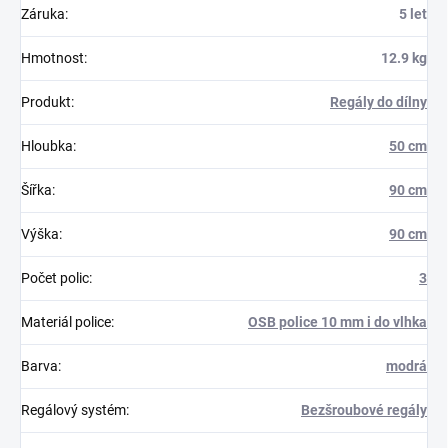
Záruka
:
5 let
Hmotnost
:
12.9 kg
Produkt
:
Regály do dílny
Hloubka
:
50 cm
Šířka
:
90 cm
Výška
:
90 cm
Počet polic
:
3
Materiál police
:
OSB police 10 mm i do vlhka
Barva
:
modrá
Regálový systém
:
Bezšroubové regály