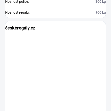
Nosnost police
:
300 kg
Nosnost regálu
:
900 kg
českéregály.cz