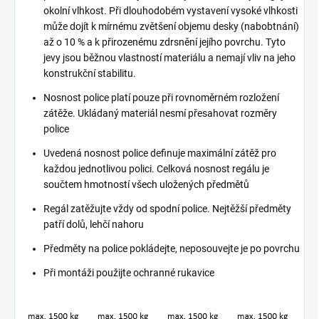
okolní vlhkost. Při dlouhodobém vystavení vysoké vlhkosti
může dojít k mírnému zvětšení objemu desky (nabobtnání)
až o 10 % a k přirozenému zdrsnění jejího povrchu. Tyto
jevy jsou běžnou vlastností materiálu a nemají vliv na jeho
konstrukční stabilitu.
Nosnost police platí pouze při rovnoměrném rozložení
zátěže. Ukládaný materiál nesmí přesahovat rozměry
police
Uvedená nosnost police definuje maximální zátěž pro
každou jednotlivou polici. Celková nosnost regálu je
součtem hmotností všech uložených předmětů
Regál zatěžujte vždy od spodní police. Nejtěžší předměty
patří dolů, lehčí nahoru
Předměty na police pokládejte, neposouvejte je po povrchu
Při montáži použijte ochranné rukavice