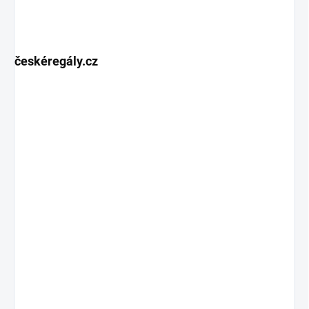
českéregály.cz