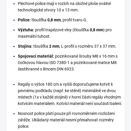
Plechové police mají v rozích na úložné ploše oválné
technologické otvory 10 x 13 mm.
Police:
tloušťka
0,8 mm
, profil tvaru G.
Výztuha:
profil trapézové vlny (tloušťka
0,8 mm
) pro
maximální tuhost.
Stojina:
tloušťka
2 mm
, L-profil o rozměru 37 x 37 mm.
Spojovací materiál:
pozinkované šrouby M8 x 16 mm s
čočkovou hlavou ISO 7380-1 a pozinkované matice M8
šestihranné s límcem DIN 6923.
Regály o výšce 180 cm a vyšší doporučujeme kotvit k
pevnému podkladu (např. ke stěně) minimálně ve dvou
místech (1x v každé stojině) v horní části regálu vhodným
kotvícím materiálem. Kotvící materiál není součástí balení.
Nosnost police platí pouze při rovnoměrném rozložení
zátěže. Ukládaný materiál nesmí přesahovat rozměry
police.