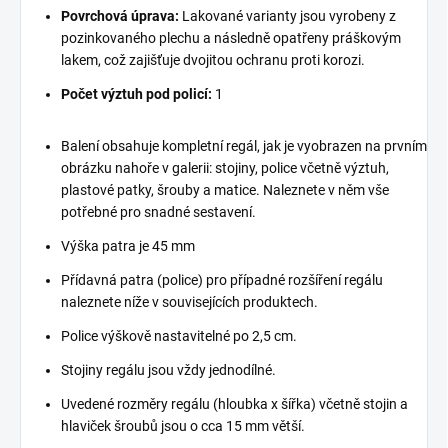
Povrchová úprava:
Lakované varianty jsou vyrobeny z
pozinkovaného plechu a následně opatřeny práškovým
lakem, což zajišťuje dvojitou ochranu proti korozi.
Počet výztuh pod policí:
1
Balení obsahuje kompletní regál, jak je vyobrazen na prvním
obrázku nahoře v galerii: stojiny, police včetně výztuh,
plastové patky, šrouby a matice. Naleznete v něm vše
potřebné pro snadné sestavení.
Výška patra je 45 mm
Přídavná patra (police) pro případné rozšíření regálu
naleznete níže v souvisejících produktech.
Police výškově nastavitelné po 2,5 cm.
Stojiny regálu jsou vždy jednodílné.
Uvedené rozměry regálu (hloubka x šířka) včetně stojin a
hlaviček šroubů jsou o cca 15 mm větší.