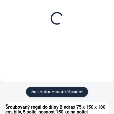
Patro k regálu Biedrax
Zábrana pro šroubovaný
75 x 150 cm, bílé,
regál Biedrax 75 cm bílá
nosnost 150 kg
187 Kč
2 553 Kč
154,55 Kč bez DPH
2 109,92 Kč bez DPH
−
+
−
+
Do košíku
Do košíku
Zobrazit všechny související produkty
Šroubovaný regál do dílny Biedrax 75 x 150 x 180
cm, bílý, 5 polic, nosnost 150 kg na polici