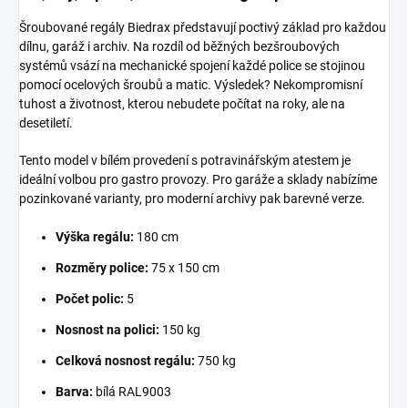
Šroubované regály Biedrax představují poctivý základ pro každou
dílnu, garáž i archiv. Na rozdíl od běžných bezšroubových
systémů vsází na mechanické spojení každé police se stojinou
pomocí ocelových šroubů a matic. Výsledek? Nekompromisní
tuhost a životnost, kterou nebudete počítat na roky, ale na
desetiletí.
Tento model v bílém provedení s potravinářským atestem je
ideální volbou pro gastro provozy. Pro garáže a sklady nabízíme
pozinkované varianty, pro moderní archivy pak barevné verze.
Výška regálu:
180 cm
Rozměry police:
75 x 150 cm
Počet polic:
5
Nosnost na polici:
150 kg
Celková nosnost regálu:
750 kg
Barva:
bílá RAL9003