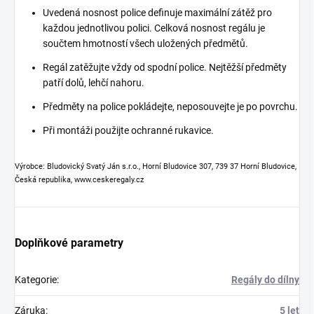
Uvedená nosnost police definuje maximální zátěž pro
každou jednotlivou polici. Celková nosnost regálu je
součtem hmotností všech uložených předmětů.
Regál zatěžujte vždy od spodní police. Nejtěžší předměty
patří dolů, lehčí nahoru.
Předměty na police pokládejte, neposouvejte je po povrchu.
Při montáži použijte ochranné rukavice.
Výrobce: Bludovický Svatý Ján s.r.o., Horní Bludovice 307, 739 37 Horní Bludovice,
Česká republika, www.ceskeregaly.cz
Doplňkové parametry
Kategorie
:
Regály do dílny
Záruka
:
5 let