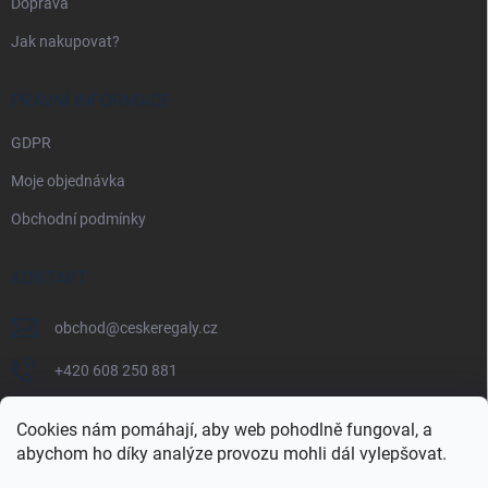
Doprava
Jak nakupovat?
PRÁVNÍ INFORMACE
GDPR
Moje objednávka
Obchodní podmínky
KONTAKT
obchod
@
ceskeregaly.cz
+420 608 250 881
Cookies nám pomáhají, aby web pohodlně fungoval, a
abychom ho díky analýze provozu mohli dál vylepšovat.