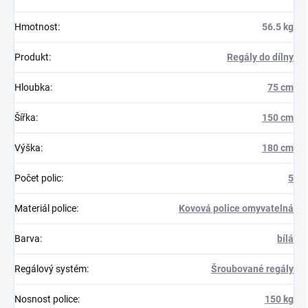
Hmotnost
:
56.5 kg
Produkt
:
Regály do dílny
Hloubka
:
75 cm
Šířka
:
150 cm
Výška
:
180 cm
Počet polic
:
5
Materiál police
:
Kovová police omyvatelná
Barva
:
bílá
Regálový systém
:
Šroubované regály
Nosnost police
:
150 kg