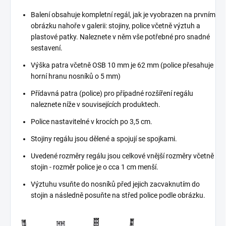
Balení obsahuje kompletní regál, jak je vyobrazen na prvním
obrázku nahoře v galerii: stojiny, police včetně výztuh a
plastové patky. Naleznete v něm vše potřebné pro snadné
sestavení.
Výška patra včetně OSB 10 mm je 62 mm (police přesahuje
horní hranu nosníků o 5 mm)
Přídavná patra (police) pro případné rozšíření regálu
naleznete níže v souvisejících produktech.
Police nastavitelné v krocích po 3,5 cm.
Stojiny regálu jsou dělené a spojují se spojkami.
Uvedené rozměry regálu jsou celkové vnější rozměry včetně
stojin - rozměr police je o cca 1 cm menší.
Výztuhu vsuňte do nosníků před jejich zacvaknutím do
stojin a následně posuňte na střed police podle obrázku.