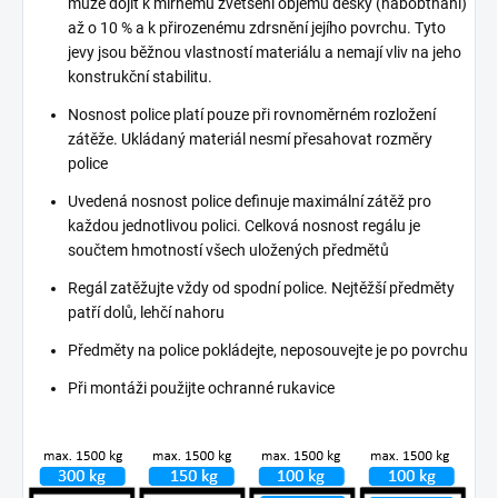
může dojít k mírnému zvětšení objemu desky (nabobtnání)
až o 10 % a k přirozenému zdrsnění jejího povrchu. Tyto
jevy jsou běžnou vlastností materiálu a nemají vliv na jeho
konstrukční stabilitu.
Nosnost police platí pouze při rovnoměrném rozložení
zátěže. Ukládaný materiál nesmí přesahovat rozměry
police
Uvedená nosnost police definuje maximální zátěž pro
každou jednotlivou polici. Celková nosnost regálu je
součtem hmotností všech uložených předmětů
Regál zatěžujte vždy od spodní police. Nejtěžší předměty
patří dolů, lehčí nahoru
Předměty na police pokládejte, neposouvejte je po povrchu
Při montáži použijte ochranné rukavice