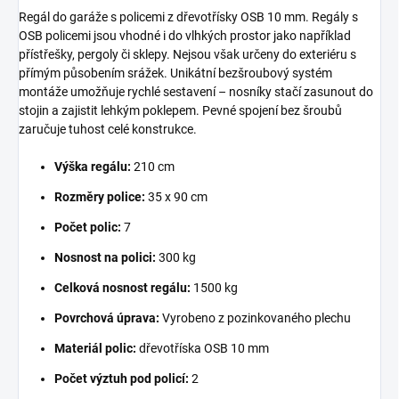
Regál do garáže s policemi z dřevotřísky OSB 10 mm. Regály s
OSB policemi jsou vhodné i do vlhkých prostor jako například
přístřešky, pergoly či sklepy. Nejsou však určeny do exteriéru s
přímým působením srážek. Unikátní bezšroubový systém
montáže umožňuje rychlé sestavení – nosníky stačí zasunout do
stojin a zajistit lehkým poklepem. Pevné spojení bez šroubů
zaručuje tuhost celé konstrukce.
Výška regálu:
210 cm
Rozměry police:
35 x 90 cm
Počet polic:
7
Nosnost na polici:
300 kg
Celková nosnost regálu:
1500 kg
Povrchová úprava:
Vyrobeno z pozinkovaného plechu
Materiál polic:
dřevotříska OSB 10 mm
Počet výztuh pod policí:
2