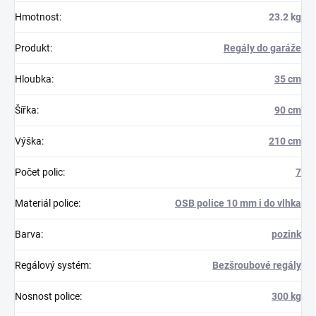
Hmotnost
:
23.2 kg
Produkt
:
Regály do garáže
Hloubka
:
35 cm
Šířka
:
90 cm
Výška
:
210 cm
Počet polic
:
7
Materiál police
:
OSB police 10 mm i do vlhka
Barva
:
pozink
Regálový systém
:
Bezšroubové regály
Nosnost police
:
300 kg