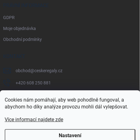
PRÁVNÍ INFORMACE
GDPR
Moje objednávka
Obchodní podmínky
KONTAKT
obchod
@
ceskeregaly.cz
+420 608 250 881
Cookies nám pomáhají, aby web pohodlně fungoval, a
abychom ho díky analýze provozu mohli dál vylepšovat.
Více informací najdete zde
Nastavení