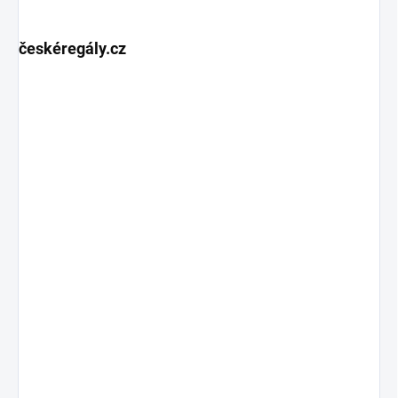
českéregály.cz