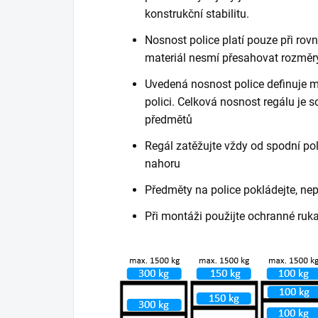
konstrukční stabilitu.
Nosnost police platí pouze při ro
materiál nesmí přesahovat rozměry
Uvedená nosnost police definuje m
polici. Celková nosnost regálu je
předmětů
Regál zatěžujte vždy od spodní poli
nahoru
Předměty na police pokládejte, ne
Při montáži použijte ochranné ruk