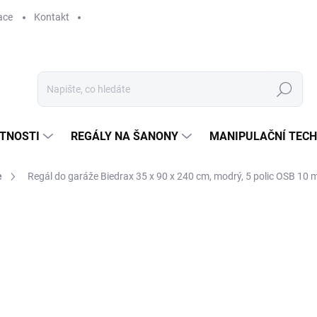
ace
Kontakt
Hledat
STNOSTI
REGÁLY NA ŠANONY
MANIPULAČNÍ TECH
e
Regál do garáže Biedrax 35 x 90 x 240 cm, modrý, 5 polic OSB 10 
2 493 Kč
2 060,33 Kč bez DPH
Měrná
SKLADEM