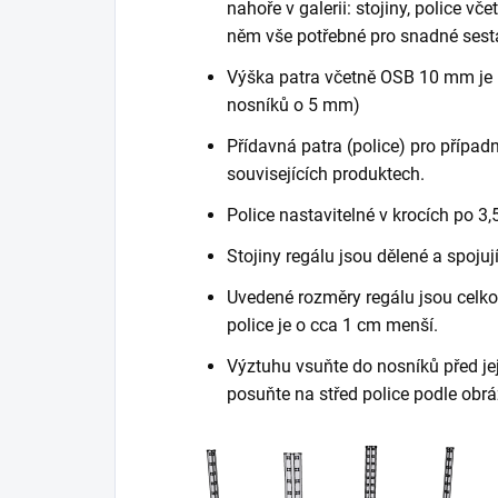
nahoře v galerii: stojiny, police vč
něm vše potřebné pro snadné sest
Výška patra včetně OSB 10 mm je 
nosníků o 5 mm)
Přídavná patra (police) pro případn
souvisejících produktech.
Police nastavitelné v krocích po 3,
Stojiny regálu jsou dělené a spojuj
Uvedené rozměry regálu jsou celkov
police je o cca 1 cm menší.
Výztuhu vsuňte do nosníků před je
posuňte na střed police podle obrá