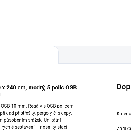
Do košíku
Do košíku
Dop
 x 240 cm, modrý, 5 polic OSB
i
ky OSB 10 mm. Regály s OSB policemi
říklad přístřešky, pergoly či sklepy.
Katego
ým působením srážek. Unikátní
ychlé sestavení – nosníky stačí
Záruk