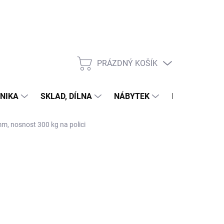
PRÁZDNÝ KOŠÍK
NÁKUPNÍ
KOŠÍK
NIKA
SKLAD, DÍLNA
NÁBYTEK
DŮM A ZAHR
mm, nosnost 300 kg na polici