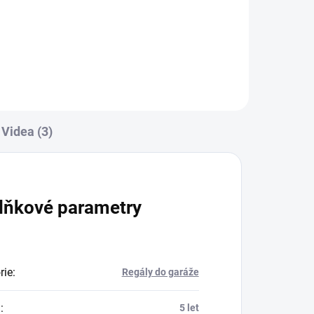
Do košíku
Videa (3)
lňkové parametry
rie
:
Regály do garáže
a
:
5 let