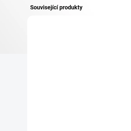
Související produkty
OSB 10 MM (VLHKO)
SKLADEM
Patro k regálu Biedrax 35
Zá
x 90 cm, modré, police
Bi
OSB 10 mm, nosnost 300
pro
kg
re
369 Kč
25
304,96 Kč bez DPH
20,
−
+