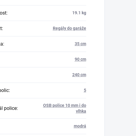
ost
:
19.1 kg
t
:
Regály do garáže
ka
:
35 cm
90 cm
240 cm
polic
:
5
OSB police 10 mm i do
l police
:
vlhka
modrá