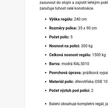
zasunout do stojin a zajistit lehkým po
zaručuje tuhost celé konstrukce.
Výška regálu:
240 cm
Rozměry police:
35 x 90 cm
Počet polic:
5
Nosnost na polici:
300 kg
Celková nosnost regálu:
1500 kg
Barva:
modrá RAL5010
Povrchová úprava:
prášková vypal
Materiál polic:
dřevotříska OSB 1
Počet výztuh pod policí:
2
Balení obsahuje kompletní regál, 