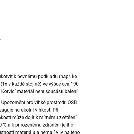
ukotvit k pevnému podkladu (např. ke
(1x v každé stojině) ve výšce cca 190
otvící materiál není součástí balení
Upozornění pro vlhké prostředí: OSB
eaguje na okolní vlhkost. Při
kosti může dojít k mírnému zvětšení
 % a k přirozenému zdrsnění jejího
stností materiálu a nemají vliv na jeho