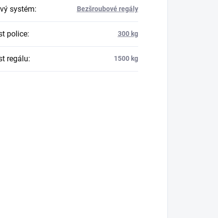
vý systém
:
Bezšroubové regály
t police
:
300 kg
t regálu
:
1500 kg