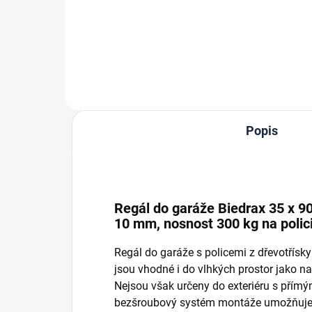
Do košíku
Popis
Regál do garáže Biedrax 35 x 90
10 mm, nosnost 300 kg na polic
Regál do garáže s policemi z dřevotřís
jsou vhodné i do vlhkých prostor jako nap
Nejsou však určeny do exteriéru s přím
bezšroubový systém montáže umožňuje r