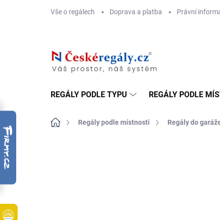
Přejít
Vše o regálech
Doprava a platba
Právní inform
na
obsah
REGÁLY PODLE TYPU
REGÁLY PODLE MÍ
Domů
Regály podle místnosti
Regály do garáž
ZNAČKA:
BIEDRAX
DOPRAVA ZDARMA
OSB 10 MM (VLHKO)