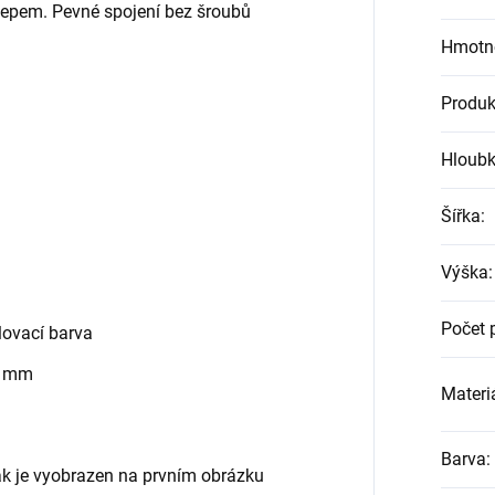
klepem. Pevné spojení bez šroubů
Hmotn
Produk
Hloub
Šířka
:
Výška
:
Počet 
ovací barva
0 mm
Materiá
Barva
:
jak je vyobrazen na prvním obrázku