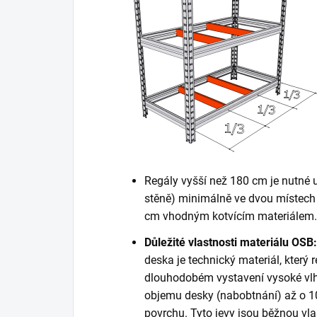
Regály vyšší než 180 cm je nutné 
stěně) minimálně ve dvou místech 
cm vhodným kotvícím materiálem. K
Důležité vlastnosti materiálu OSB:
deska je technický materiál, který r
dlouhodobém vystavení vysoké vlh
objemu desky (nabobtnání) až o 10
povrchu. Tyto jevy jsou běžnou vla