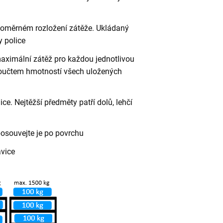
vnoměrném rozložení zátěže. Ukládaný
 police
aximální zátěž pro každou jednotlivou
 součtem hmotností všech uložených
ce. Nejtěžší předměty patří dolů, lehčí
posouvejte je po povrchu
avice