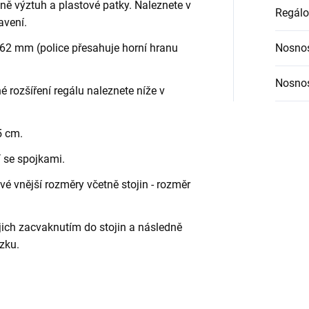
etně výztuh a plastové patky. Naleznete v
Regálo
avení.
62 mm (police přesahuje horní hranu
Nosnos
Nosnos
é rozšíření regálu naleznete níže v
5 cm.
í se spojkami.
é vnější rozměry včetně stojin - rozměr
jich zacvaknutím do stojin a následně
zku.